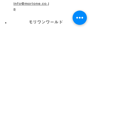
info@morione.co.j
p
モリワンワールド
金沢本店
金沢近岡店
加賀店
富山本店
高岡店
ビッグワールド
金沢店
会社概要
プライバシーポリシー
利用規約
採用情報