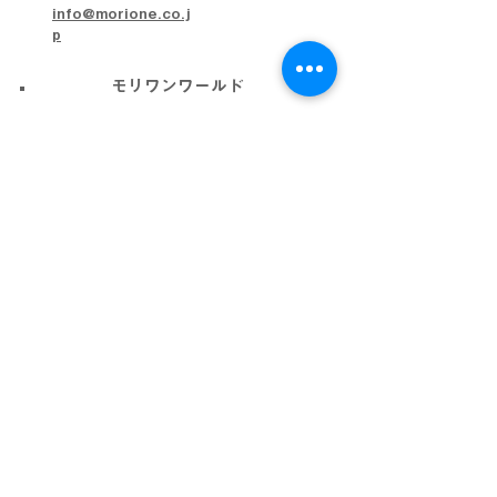
info@morione.co.j
p
モリワンワールド
金沢本店
金沢近岡店
加賀店
富山本店
高岡店
ビッグワールド
金沢店
会社概要
プライバシーポリシー
利用規約
採用情報