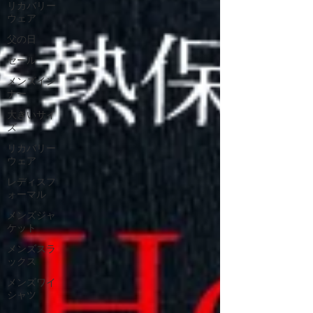
リカバリー
ウェア
父の日
セール
メンズイン
ナー
大きいサイ
ズ
リカバリー
ウェア
レディスフ
ォーマル
メンズジャ
ケット
メンズスラ
ックス
メンズワイ
シャツ