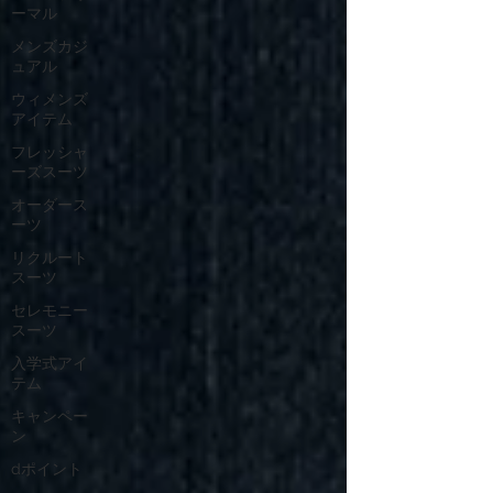
ーマル
メンズカジ
ュアル
ウィメンズ
アイテム
フレッシャ
ーズスーツ
オーダース
ーツ
リクルート
スーツ
セレモニー
スーツ
入学式アイ
テム
キャンペー
ン
dポイント