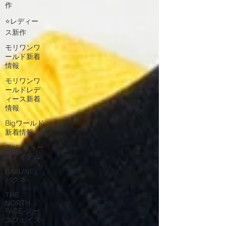
作
⭐レディー
ス新作
モリワンワ
ールド新着
情報
モリワンワ
ールドレデ
ィース新着
情報
Bigワールド
新着情報
Bigレディー
スアイテム
BAKUNE-
バクネ-
THE
NORTH
FACE-ノー
スフェイス-