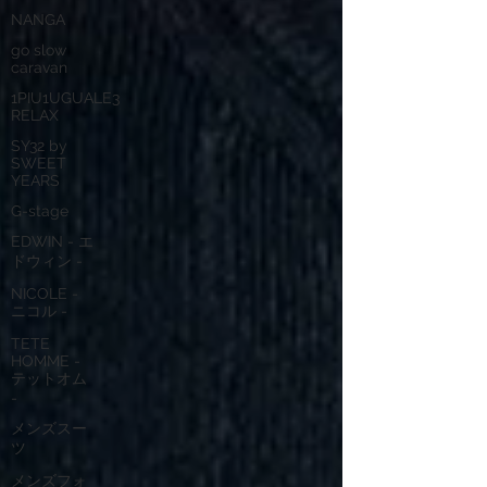
NANGA
go slow
caravan
1PIU1UGUALE3
RELAX
SY32 by
SWEET
YEARS
G-stage
EDWIN - エ
ドウィン -
NICOLE -
ニコル -
TETE
HOMME -
テットオム
-
メンズスー
ツ
メンズフォ