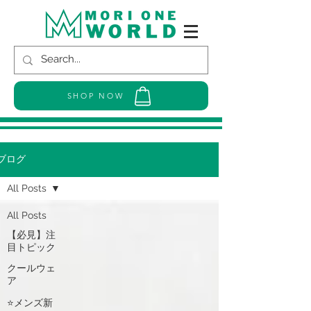
SHOP NOW
ブログ
All Posts
All Posts
【必見】注
目トピック
クールウェ
ア
⭐メンズ新