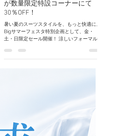
大きいサイズの店【Bigワール
ド】Bigサマーフェスタ特別企
画！好評につき、企画継続！涼
しいフォーマル・涼しいスーツ
が数量限定特設コーナーにて
30％OFF！
暑い夏のスーツスタイルを、もっと快適に。
Bigサマーフェスタ特別企画として、金・
土・日限定セール開催！ 涼しいフォーマル
＆涼しいスーツが、数量限定特設コーナーに
て30％OFF！ 通気性抜群の軽量素材で、冠
婚葬祭からビジネスまで爽やかに着こなせま
す。人気商品はなくなり次第終了！ぜひお早
めにご来店ください！