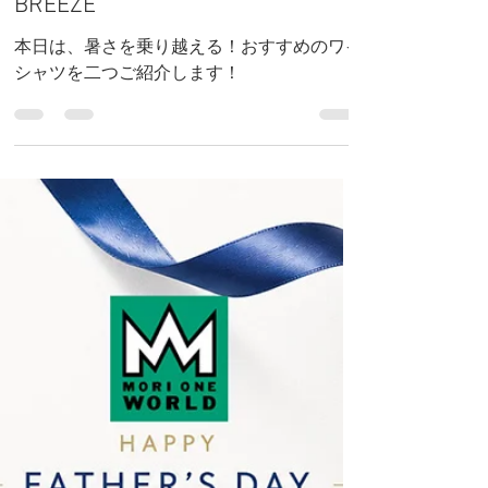
モリワンプレスルーム
5月28日
読了時間: 3分
【日常にも涼しさを】通勤を快
適に過ごせる、ひんやり冷感ワ
イシャツ２選｜i-shirt,SEA
BREEZE
本日は、暑さを乗り越える！おすすめのワイ
シャツを二つご紹介します！