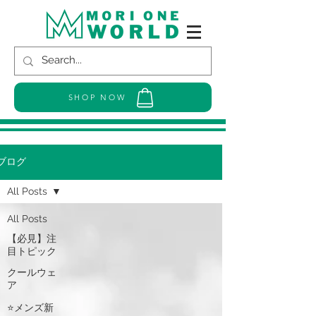
SHOP NOW
ブログ
All Posts
All Posts
【必見】注
目トピック
クールウェ
ア
⭐メンズ新