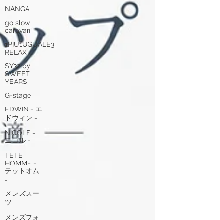
NANGA
go slow
caravan
1PIU1UGUALE3
RELAX
SY32 by
SWEET
YEARS
G-stage
EDWIN - エ
ドウィン -
NICOLE -
ニコル -
TETE
HOMME -
テットオム
-
メンズスー
ツ
メンズフォ