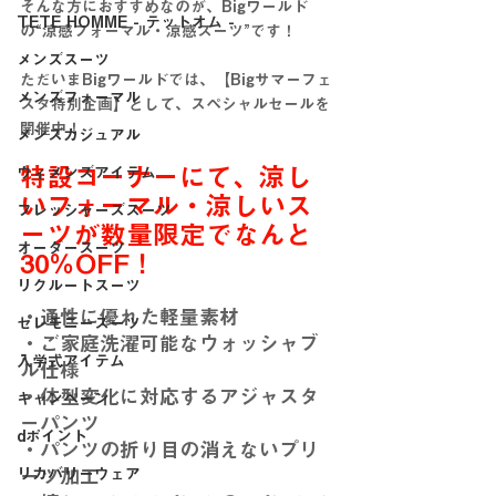
そんな方におすすめなのが、Bigワールド
TETE HOMME - テットオム -
の“涼感フォーマル・涼感スーツ”です！
メンズスーツ
ただいまBigワールドでは、【Bigサマーフェ
メンズフォーマル
スタ特別企画】として、スペシャルセールを
開催中！
メンズカジュアル
特設コーナーにて、涼し
ウィメンズアイテム
いフォーマル・涼しいス
フレッシャーズスーツ
ーツが数量限定でなんと
オーダースーツ
30％OFF！
リクルートスーツ
・通性に優れた軽量素材
セレモニースーツ
・ご家庭洗濯可能なウォッシャブ
入学式アイテム
ル仕様
・体型変化に対応するアジャスタ
キャンペーン
ーパンツ
dポイント
・パンツの折り目の消えないプリ
リカバリーウェア
ーツ加工