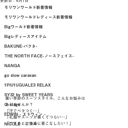
更新日：
6月1日
モリワンワールド新着情報
モリワンワールドレディース新着情報
Bigワールド新着情報
Bigレディースアイテム
BAKUNE-バクネ-
THE NORTH FACE-ノースフェイス-
NANGA
go slow caravan
1PIU1UGUALE3 RELAX
SY32 by SWEET YEARS
暑い季節のスーツスタイル、こんなお悩みは
G-stage
ありませんか？
「汗でベタつく…」
EDWIN - エドウィン -
「礼服やスーツが暑くてつらい…」
「できるだけ快適に着こなしたい！」
NICOLE - ニコル -