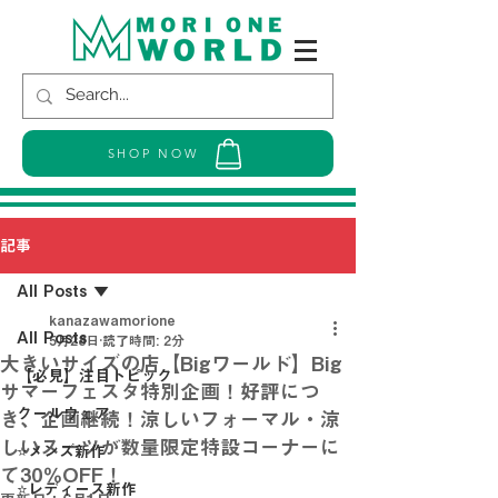
SHOP NOW
記事
All Posts
kanazawamorione
All Posts
5月28日
読了時間: 2分
大きいサイズの店【Bigワールド】Big
【必見】注目トピック
サマーフェスタ特別企画！好評につ
クールウェア
き、企画継続！涼しいフォーマル・涼
しいスーツが数量限定特設コーナーに
⭐メンズ新作
て30％OFF！
⭐レディース新作