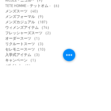
NICOLE - ニコル -
（9）
9件の記事
TETE HOMME - テットオム -
（6）
6件の記事
メンズスーツ
（40）
40件の記事
メンズフォーマル
（9）
9件の記事
メンズカジュアル
（187）
187件の記事
ウィメンズアイテム
（74）
74件の記事
フレッシャーズスーツ
（2）
2件の記事
オーダースーツ
（1）
1件の記事
リクルートスーツ
（3）
3件の記事
セレモニースーツ
（10）
10件の記事
入学式アイテム
（3）
3件の記事
キャンペーン
（1）
1件の記事
dポイント
（1）
1件の記事
リカバリーウェア
（2）
2件の記事
父の日
（2）
2件の記事
セール
（7）
7件の記事
メンズインナー
（1）
1件の記事
大きいサイズ
（12）
12件の記事
リカバリーウェア
（1）
1件の記事
レディスフォーマル
（2）
2件の記事
メンズジャケット
（1）
1件の記事