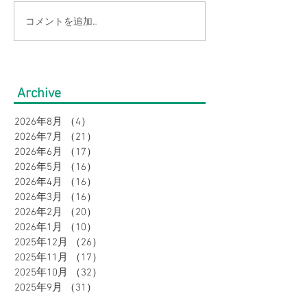
コメントを追加…
【大きいサイズの方必
【よりどり3点目
見】快適にオシャレ！お
ラックス・長袖
盆の帰省・旅行にもおす
ツ・半袖ワイシ
Archive
すめコーデ特集｜メンズ
得！大きいサイ
2026年8月
（4）
4件の記事
【Bigワールド
2026年7月
（21）
21件の記事
ネスまとめ買い
2026年6月
（17）
17件の記事
2026年5月
（16）
16件の記事
催中♪
2026年4月
（16）
16件の記事
2026年3月
（16）
16件の記事
2026年2月
（20）
20件の記事
2026年1月
（10）
10件の記事
2025年12月
（26）
26件の記事
2025年11月
（17）
17件の記事
2025年10月
（32）
32件の記事
2025年9月
（31）
31件の記事