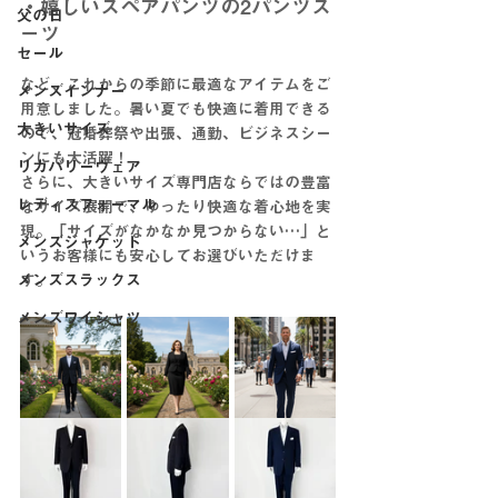
・嬉しいスペアパンツの2パンツス
父の日
ーツ
セール
など、これからの季節に最適なアイテムをご
メンズインナー
用意しました。暑い夏でも快適に着用できる
大きいサイズ
ので、冠婚葬祭や出張、通勤、ビジネスシー
ンにも大活躍！
リカバリーウェア
さらに、大きいサイズ専門店ならではの豊富
レディスフォーマル
なサイズ展開で、ゆったり快適な着心地を実
現。「サイズがなかなか見つからない…」と
メンズジャケット
いうお客様にも安心してお選びいただけま
メンズスラックス
す。
メンズワイシャツ