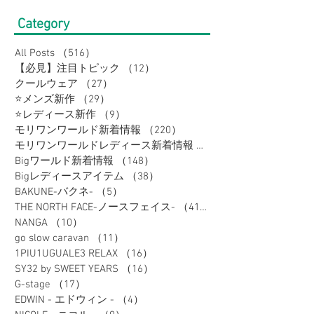
Category
All Posts
（516）
516件の記事
【必見】注目トピック
（12）
12件の記事
クールウェア
（27）
27件の記事
⭐メンズ新作
（29）
29件の記事
⭐レディース新作
（9）
9件の記事
モリワンワールド新着情報
（220）
220件の記事
モリワンワールドレディース新着情報
（80）
Bigワールド新着情報
（148）
148件の記事
Bigレディースアイテム
（38）
38件の記事
BAKUNE-バクネ-
（5）
5件の記事
THE NORTH FACE-ノースフェイス-
（41）
41件の記事
NANGA
（10）
10件の記事
go slow caravan
（11）
11件の記事
1PIU1UGUALE3 RELAX
（16）
16件の記事
SY32 by SWEET YEARS
（16）
16件の記事
G-stage
（17）
17件の記事
EDWIN - エドウィン -
（4）
4件の記事