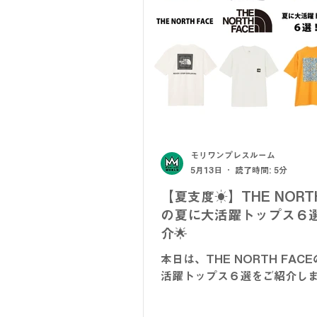
G-stage
EDWIN - エドウィン
メンズカジュアル
ウィメンズ
モリワンプレスルーム
入学式アイテム
キャンペーン
5月13日
読了時間: 5分
【夏支度☀】THE NORTH
の夏に大活躍トップス６
介🌟
本日は、THE NORTH FAC
活躍トップス６選をご紹介し