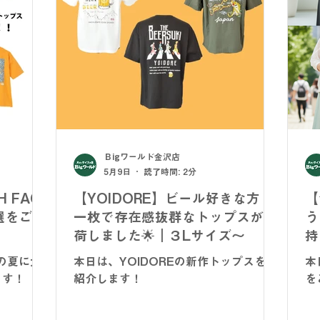
 -
NICOLE - ニコル -
TETE HOMME - テットオム -
アイテム
フレッシャーズスーツ
オーダースーツ
リク
Ｂigワールド金沢店
dポイント
リカバリーウェア
5月9日
読了時間: 2分
 FACE
【YOIDORE】ビール好きな方！
【
選をご紹
一枚で存在感抜群なトップスが入
う
荷しました🌟｜３Lサイズ～
持
Eの夏に大
本日は、YOIDOREの新作トップスをご
本
ます！
紹介します！
を