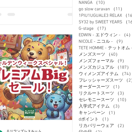
NANGA
（10）
10件の記事
go slow caravan
（11）
1
1PIU1UGUALE3 RELAX
（1
SY32 by SWEET YEARS
（1
G-stage
（17）
17件の記事
EDWIN - エドウィン -
（4
NICOLE - ニコル -
（9）
9
TETE HOMME - テットオム 
メンズスーツ
（40）
40件
メンズフォーマル
（9）
9
メンズカジュアル
（187）
ウィメンズアイテム
（74
フレッシャーズスーツ
（2
オーダースーツ
（1）
1件
リクルートスーツ
（3）
3
セレモニースーツ
（10）
入学式アイテム
（3）
3件
キャンペーン
（1）
1件の
dポイント
（1）
1件の記事
リカバリーウェア
（2）
2
モリワンプレスルーム