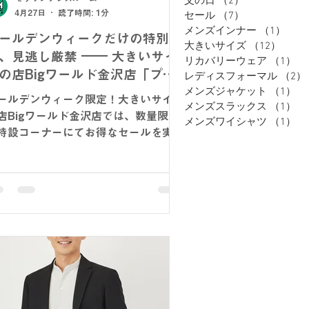
父の日
（2）
2件の記事
4月27日
読了時間: 1分
セール
（7）
7件の記事
メンズインナー
（1）
1件
ールデンウィークだけの特別企
大きいサイズ
（12）
12件
、見逃し厳禁 ―― 大きいサイ
リカバリーウェア
（1）
1
の店Bigワールド金沢店「プレ
レディスフォーマル
（2）
アムBigセール」開催中！
メンズジャケット
（1）
1
ールデンウィーク限定！大きいサイズ
メンズスラックス
（1）
1
店Bigワールド金沢店では、数量限定
メンズワイシャツ
（1）
1
特設コーナーにてお得なセールを実施
込21,890円～、
ャケット・パンツは50％OFF、メン
・レディスカジュアルも30％OFF均
と、今すぐ使えるアイテムが特別価格
作も続々入荷中。
庫限りのため、お早めにご来店くださ
！