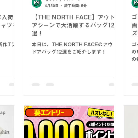
4月30日
読了時間: 5分
新作入荷！
【THE NORTH FACE】アウトド
ゴ
シャツを
アシーンで大活躍するバッグ12
画
選！
ズ
ミ
の新作Tシャ
本日は、THE NORTH FACEのアウト
ゴ
ドアバッグ12選をご紹介します！
の
の
中。 メンズスーツは税
ジ
ズ
一
に。 さらに春夏の新
在
い