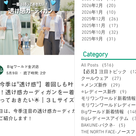
2026年2月
（20）
20件の
2026年1月
（10）
10件の
2025年12月
（26）
26件の
メンズスーツ
メンズフォーマル
2025年11月
（17）
17件の
2025年10月
（32）
32件の
2025年9月
（31）
31件の
ルートスーツ
セレモニースーツ
Category
All Posts
（516）
516件の
Ｂigワールド金沢店
【必見】注目トピック
（1
5月9日
読了時間: 2分
クールウェア
（27）
27件
今季は"透け感"】着回しも叶
⭐メンズ新作
（29）
29件
！透け感カーディガンを一着は
⭐レディース新作
（9）
9
モリワンワールド新着情報
っておきたい🌟｜３Ｌサイズ～
日は、今季注目の透け感カーディガン
Bigワールド新着情報
（14
ご紹介します！
Bigレディースアイテム
（
BAKUNE-バクネ-
（5）
5
THE NORTH FACE-ノース