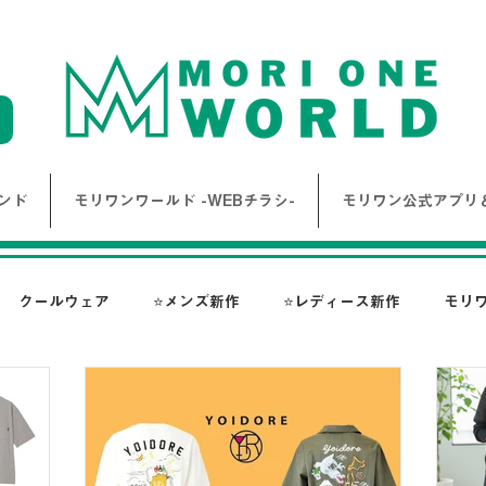
ンド
モリワンワールド -WEBチラシ-
モリワン公式アプリ＆
クールウェア
⭐メンズ新作
⭐レディース新作
モリ
報
Bigワールド新着情報
Bigレディースアイテム
BAK
ス-
NANGA
go slow caravan
1PIU1UGUALE3 RE