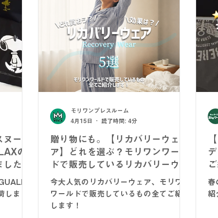
モリワンプレスルーム
4月15日
読了時間: 4分
スヌーピ
贈り物にも。【リカバリーウェ
【
ELAXの
ア】どれを選ぶ？モリワンワール
デ
ました！
ドで販売しているリカバリーウェ
ご
アを全てご紹介！
UALE3
今大人気のリカバリーウェア、モリワン
春
荷しまし
ワールドで販売しているもの全てご紹介
紹
します！