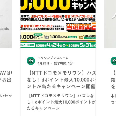
モリワンプレスルーム
4月23日
読了時間: 1分
GWは軽
【NTTドコモ×モリワン】ハズレ
【
でお出か
なし！dポイント最大10,000ポイ
躍
ントが当たるキャンペーン開催！
を
しいセット
【NTTドコモ×モリワン】ハズレな
本
し！dポイント最大10,000ポイントが当
セ
たるキャンペーン