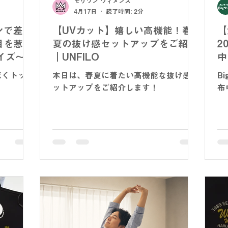
モリワン ウィメンズ
4月17日
読了時間: 2分
ンで差を
【UVカット】嬉しい高機能！春
【
目を惹く
夏の抜け感セットアップをご紹介
2
イズ～
｜UNFILO
中
惹くトップ
本日は、春夏に着たい高機能な抜け感セ
B
ットアップをご紹介します！
布