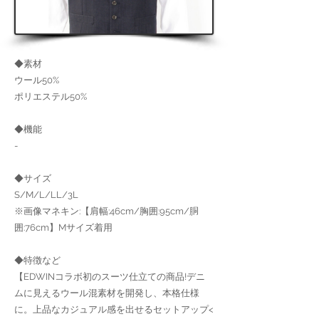
◆素材
ウール50%
ポリエステル50%
◆機能
-
◆サイズ
S/M/L/LL/3L
※画像マネキン:【肩幅:46cm/胸囲:95cm/胴
囲:76cm】Mサイズ着用
◆特徴など
【EDWINコラボ初のスーツ仕立ての商品!デニ
ムに見えるウール混素材を開発し、本格仕様
に。上品なカジュアル感を出せるセットアップ<