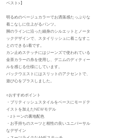
ベスト>】
明るめのベージュカラーでお洒落感たっぷりな
着こなしに仕上がるパンツ。
脚のラインに沿った細身のシルエットとノータ
ックデザインで、スタイリッシュに着こなすこ
とのできる1着です。
カン止めステッチにはジーンズで使われている
金茶カラーの糸を使用し、デニムのディティー
ルを感じる仕様にしています。
バックウエストにはスリットのアクセントで、
遊び心をプラスしました。
○おすすめポイント
・ブリティッシュスタイルをベースにモードテ
イストを加えたNEWモデル
・2トーンの裏地配色
・お手持ちのスーツと相性の良いユニバーサル
なデザイン
・スーツライクなAMFステッチ