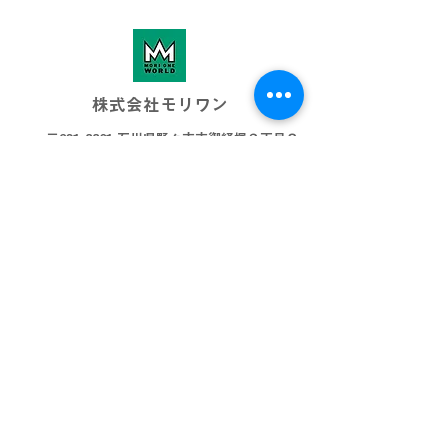
株式会社モリワン
〒921-8801 石川県野々市市御経塚３丁目８
076-269-3001
info@morione.co.j
p
モリワンワールド
金沢本店
金沢近岡店
加賀店
富山本店
高岡店
ビッグワールド