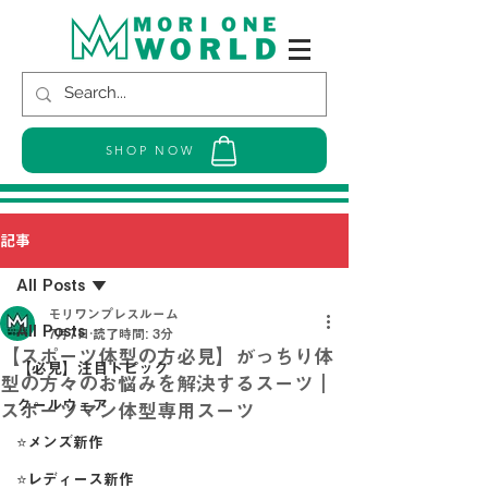
SHOP NOW
記事
All Posts
モリワンプレスルーム
All Posts
7月7日
読了時間: 3分
【スポーツ体型の方必見】がっちり体
【必見】注目トピック
型の方々のお悩みを解決するスーツ｜
クールウェア
スポーツマン体型専用スーツ
⭐メンズ新作
⭐レディース新作