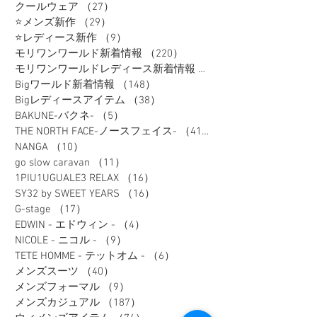
クールウェア
（27）
27件の記事
⭐メンズ新作
（29）
29件の記事
⭐レディース新作
（9）
9件の記事
モリワンワールド新着情報
（220）
220件の記事
モリワンワールドレディース新着情報
（80）
Bigワールド新着情報
（148）
148件の記事
Bigレディースアイテム
（38）
38件の記事
BAKUNE-バクネ-
（5）
5件の記事
THE NORTH FACE-ノースフェイス-
（41）
41件の記事
NANGA
（10）
10件の記事
go slow caravan
（11）
11件の記事
1PIU1UGUALE3 RELAX
（16）
16件の記事
SY32 by SWEET YEARS
（16）
16件の記事
G-stage
（17）
17件の記事
EDWIN - エドウィン -
（4）
4件の記事
NICOLE - ニコル -
（9）
9件の記事
TETE HOMME - テットオム -
（6）
6件の記事
メンズスーツ
（40）
40件の記事
メンズフォーマル
（9）
9件の記事
メンズカジュアル
（187）
187件の記事