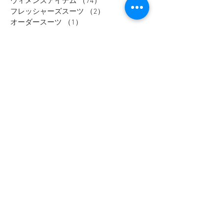
ウィメンズアイテム
（74）
74件の記事
フレッシャーズスーツ
（2）
2件の記事
オーダースーツ
（1）
1件の記事
リクルートスーツ
（3）
3件の記事
セレモニースーツ
（10）
10件の記事
入学式アイテム
（3）
3件の記事
キャンペーン
（1）
1件の記事
dポイント
（1）
1件の記事
リカバリーウェア
（2）
2件の記事
父の日
（2）
2件の記事
セール
（7）
7件の記事
メンズインナー
（1）
1件の記事
大きいサイズ
（12）
12件の記事
リカバリーウェア
（1）
1件の記事
レディスフォーマル
（2）
2件の記事
メンズジャケット
（1）
1件の記事
メンズスラックス
（1）
1件の記事
メンズワイシャツ
（1）
1件の記事