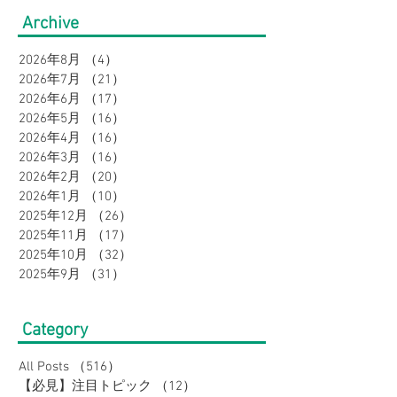
り！暑さ対策をしながら
盆の帰省・旅行
Archive
オシャレに。｜メンズ
すめコーデ特集
2026年8月
（4）
4件の記事
2026年7月
（21）
21件の記事
2026年6月
（17）
17件の記事
2026年5月
（16）
16件の記事
2026年4月
（16）
16件の記事
2026年3月
（16）
16件の記事
2026年2月
（20）
20件の記事
2026年1月
（10）
10件の記事
2025年12月
（26）
26件の記事
2025年11月
（17）
17件の記事
2025年10月
（32）
32件の記事
2025年9月
（31）
31件の記事
Category
All Posts
（516）
516件の記事
【必見】注目トピック
（12）
12件の記事