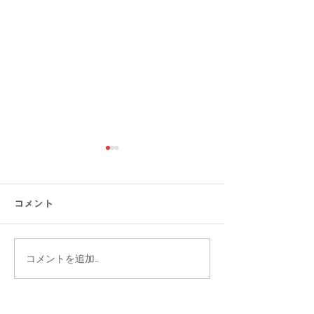
コメント
コメントを追加…
【涼感コーデ特集】お盆
【大きいサイズ
の帰省・旅行にぴった
見】快適にオシ