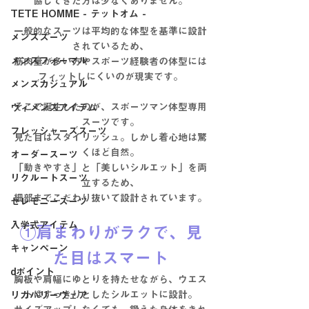
協してきた方は少なくありません。
TETE HOMME - テットオム -
一般的なスーツは平均的な体型を基準に設計
メンズスーツ
されているため、
メンズフォーマル
筋肉量が多い方やスポーツ経験者の体型には
フィットしにくいのが現実です。
メンズカジュアル
そこで誕生したのが、
スポーツマン体型専用
ウィメンズアイテム
スーツ
です。
フレッシャーズスーツ
見た目はスタイリッシュ。しかし着心地は驚
くほど自然。
オーダースーツ
「動きやすさ」と「美しいシルエット」を両
リクルートスーツ
立するため、
細部までこだわり抜いて設計されています。
セレモニースーツ
入学式アイテム
①肩まわりがラクで、見
キャンペーン
た目はスマート
dポイント
胸板や肩幅にゆとりを持たせながら、ウエス
トはすっきりとしたシルエットに設計。
リカバリーウェア