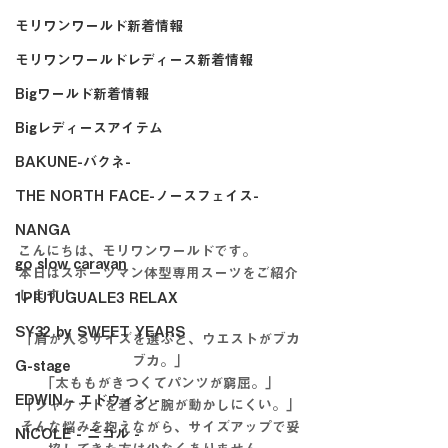
モリワンワールド新着情報
モリワンワールドレディース新着情報
Bigワールド新着情報
Bigレディースアイテム
BAKUNE-バクネ-
THE NORTH FACE-ノースフェイス-
NANGA
こんにちは、モリワンワールドです。
go slow caravan
本日はスポーツマン体型専用スーツをご紹介
します！
1PIU1UGUALE3 RELAX
SY32 by SWEET YEARS
「肩が入るサイズを選ぶと、ウエストがブカ
ブカ。」
G-stage
「太ももがきつくてパンツが窮屈。」
EDWIN - エドウィン -
「ジャケットを着ると腕が動かしにくい。」
そんな悩みを抱えながら、サイズアップで妥
NICOLE - ニコル -