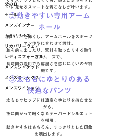
サイズアップしなくても、鍛えた身体をきれ
父の日
いに見せるスマートな着こなしが叶います。
②動きやすい専用アーム
セール
メンズインナー
ホール
大きいサイズ
肩パッドを薄くし、アームホールをスポーツ
マン体型に合わせて設計。
リカバリーウェア
腕を前に出したり、資料を取ったりする動作
レディスフォーマル
もスムーズで、
長時間の着用でも窮屈さを感じにくいのが特
メンズジャケット
徴です。
メンズスラックス
③太ももにゆとりのある
メンズワイシャツ
快適なパンツ
太ももやヒップには適度なゆとりを持たせな
がら、
裾に向かって細くなるテーパードシルエット
を採用。
動きやすさはもちろん、すっきりとした印象
を演出します。