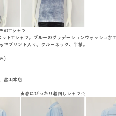
™のTシャツ
のニットTシャツ。ブルーのグラデーションウォッシュ加
isney™プリント入り。クルーネック、半袖。
税込）
、富山本店
★春にぴったり着回しシャツ☆