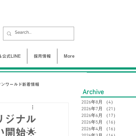
公式LINE
採用情報
More
ワンワールド新着情報
Archive
2026年8月
（4）
4件の記事
2026年7月
（21）
21件の
UNE-バクネ-
2026年6月
（17）
17件の
オリジナル
2026年5月
（16）
16件の
2026年4月
（16）
16件の
開始🌟
LAX
2026年3月
（16）
16件の