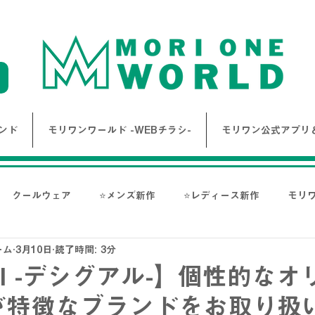
ンド
モリワンワールド -WEBチラシ-
モリワン公式アプリ＆
クールウェア
⭐メンズ新作
⭐レディース新作
モリ
ーム
3月10日
読了時間: 3分
報
Bigワールド新着情報
Bigレディースアイテム
BAK
ual -デシグアル-】個性的な
が特徴なブランドをお取り扱い
ス-
NANGA
go slow caravan
1PIU1UGUALE3 RE