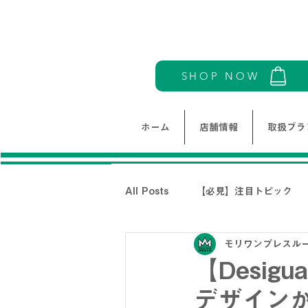
SHOP NOW
ホーム
店舗情報
取扱ブラ
All Posts
【必見】注目トピック
モリワンプレスル
モリワンワールドレディース新着情
【Desig
デザイン
THE NORTH FACE-ノースフェイ