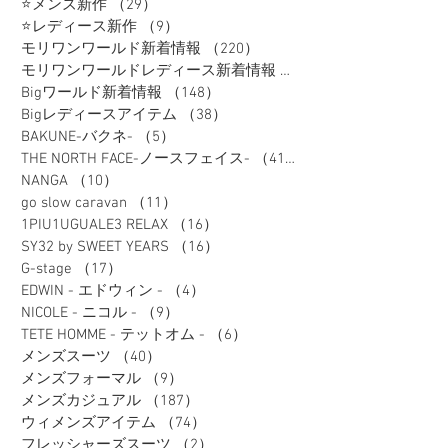
⭐メンズ新作
（29）
29件の記事
⭐レディース新作
（9）
9件の記事
モリワンワールド新着情報
（220）
220件の記事
モリワンワールドレディース新着情報
（80）
Bigワールド新着情報
（148）
148件の記事
Bigレディースアイテム
（38）
38件の記事
BAKUNE-バクネ-
（5）
5件の記事
THE NORTH FACE-ノースフェイス-
（41）
41件の記事
NANGA
（10）
10件の記事
go slow caravan
（11）
11件の記事
1PIU1UGUALE3 RELAX
（16）
16件の記事
SY32 by SWEET YEARS
（16）
16件の記事
G-stage
（17）
17件の記事
EDWIN - エドウィン -
（4）
4件の記事
NICOLE - ニコル -
（9）
9件の記事
TETE HOMME - テットオム -
（6）
6件の記事
メンズスーツ
（40）
40件の記事
メンズフォーマル
（9）
9件の記事
メンズカジュアル
（187）
187件の記事
ウィメンズアイテム
（74）
74件の記事
フレッシャーズスーツ
（2）
2件の記事