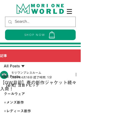
SHOP NOW
記事
All Posts
モリワンプレスルーム
All Posts
2024年4月16日
読了時間: 1分
【GW目前】春の新作ジャケット続々
【必見】注目トピック
入荷！
クールウェア
⭐メンズ新作
⭐レディース新作