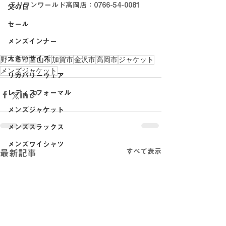
モリワンワールド高岡店：0766-54-0081
父の日
セール
メンズインナー
大きいサイズ
野々市市
富山市
加賀市
金沢市
高岡市
ジャケット
メンズジャケット
リカバリーウェア
レディスフォーマル
メンズジャケット
メンズスラックス
メンズワイシャツ
すべて表示
最新記事