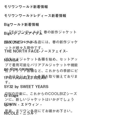
モリワンワールド新着情報
モリワンワールドレディース新着情報
Bigワールド新着情報
【モリワンワールド】春の新作ジャケット
Bigレディースアイテム
モリワンワールド各店には、春の新作ジャケ
BAKUNE-バクネ-
ットが続々入荷中です。
THE NORTH FACE-ノースフェイス-
ブランドジャケット各種を始め、セットアッ
NANGA
プで着用可能なバリアブルジャケットや機能
go slow caravan
性ジャケット各種など、これからの季節にピ
ッタリなジャケット各種を取り揃えておりま
1PIU1UGUALE3 RELAX
す。
SY32 by SWEET YEARS
GWの行楽に、これからのCOOLBIZシーズ
G-stage
ンに、新しいジャケットはいかがでしょう
EDWIN - エドウィン -
か？
是非、モリワン各店にてお確かめ下さい。
NICOLE - ニコル -