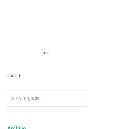
コメント
コメントを追加…
【猛暑でもひんやり】ま
【涼感コーデ特
だまだ続く暑さを乗り越
の帰省・旅行に
える！接触冷感アイテム
り！暑さ対策を