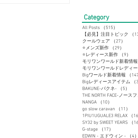
見】大きいサイズの店
gワールドのスーツはココ
Category
う！
All Posts
（515）
515件の
【必見】注目トピック
（1
クールウェア
（27）
27件
⭐メンズ新作
（29）
29件
⭐レディース新作
（9）
9
モリワンワールド新着情報
Bigワールド新着情報
（14
Bigレディースアイテム
（
BAKUNE-バクネ-
（5）
5
THE NORTH FACE-ノース
NANGA
（10）
10件の記事
go slow caravan
（11）
1
1PIU1UGUALE3 RELAX
（1
SY32 by SWEET YEARS
（1
G-stage
（17）
17件の記事
EDWIN - エドウィン -
（4