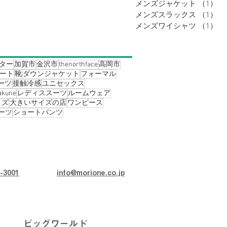
メンズジャケット
（1）
1
メンズスラックス
（1）
1
メンズワイシャツ
（1）
1
ター
加賀市
金沢市
thenorthface
高岡市
ート
靴
ダウンジャケット
フォーマル
ーツ
接触冷感
ユニセックス
akune
レディススーツ
ルームウェア
イズ
大きいサイズの店
ワンピース
ーツ
ショートパンツ
-3001
info@morione.co.jp
ビッグワールド