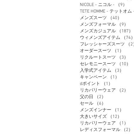
NICOLE - ニコル -
（9）
9
TETE HOMME - テットオム 
メンズスーツ
（40）
40件
メンズフォーマル
（9）
9
メンズカジュアル
（187）
ウィメンズアイテム
（74
フレッシャーズスーツ
（2
オーダースーツ
（1）
1件
リクルートスーツ
（3）
3
セレモニースーツ
（10）
入学式アイテム
（3）
3件
キャンペーン
（1）
1件の
dポイント
（1）
1件の記事
リカバリーウェア
（2）
2
父の日
（2）
2件の記事
セール
（6）
6件の記事
メンズインナー
（1）
1件
大きいサイズ
（12）
12件
リカバリーウェア
（1）
1
レディスフォーマル
（2）