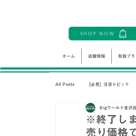
SHOP NOW
ホーム
店舗情報
取扱ブラ
All Posts
【必見】注目トピック
Ｂigワールド金沢
モリワンワールドレディース新着情
※終了し
売り価格で
THE NORTH FACE-ノースフェイ