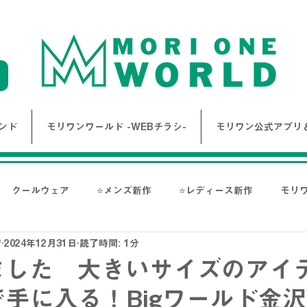
ンド
モリワンワールド -WEBチラシ-
モリワン公式アプリ＆
クールウェア
⭐メンズ新作
⭐レディース新作
モリ
店
2024年12月31日
読了時間: 1分
報
Bigワールド新着情報
Bigレディースアイテム
BAK
ました 大きいサイズのアイ
手に入る！Bigワールド金
ス-
NANGA
go slow caravan
1PIU1UGUALE3 RE