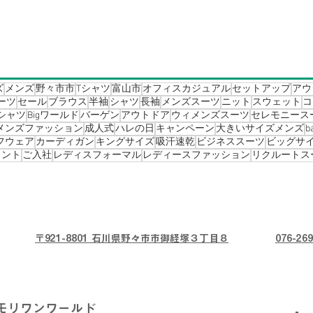
ズ
メンズ
野々市市
Tシャツ
富山市
オフィスカジュアル
セットアップ
アウ
ーツ
セール
ブラウス
半袖
シャツ
長袖
メンズスーツ
ニット
スウェット
コ
シャツ
Bigワールド
バーゲン
アウトドア
ウィメンズスーツ
セレモニース
メンズファッション
成人式
ハレの日
キャンペーン
大きいサイズメンズ
b
フウェア
カーディガン
キングサイズ
吸汗速乾
ビジネススーツ
ビッグサ
イント
ご入社
レディスフォーマル
レディースファッション
リクルートス
〒921-8801 石川県野々市市御経塚３丁目８
076-269
モリワンワールド