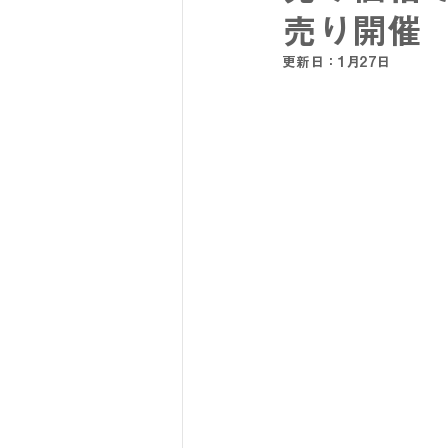
売り開催
更新日：
1月27日
SY32 by SWEET YEARS
G-
メンズスーツ
メンズフォーマ
リクルートスーツ
セレモニー