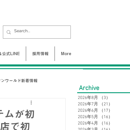
公式LINE
採用情報
More
ワンワールド新着情報
Archive
2026年8月
（3）
3件の記事
2026年7月
（21）
21件の
UNE-バクネ-
2026年6月
（17）
17件の
テムが初
2026年5月
（16）
16件の
2026年4月
（16）
16件の
沢店で初
LAX
2026年3月
（16）
16件の