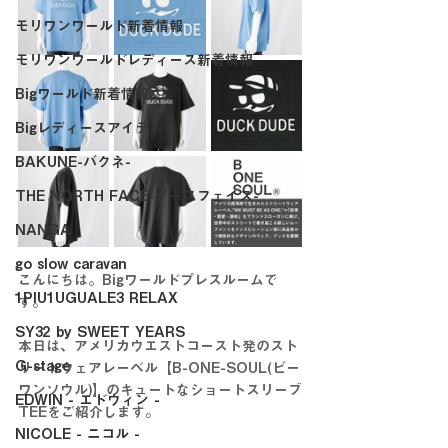
モリワンワールド新着情報
モリワンワールドレディース新着情報
Bigワールド新着情報
Bigレディースアイテム
BAKUNE-バクネ-
THE NORTH FACE-ノースフェイス-
NANGA
go slow caravan
こんにちは。Bigワールドプレスルームで
1PIU1UGUALE3 RELAX
す。
SY32 by SWEET YEARS
本日は、アメリカウエストコースト発のスト
G-stage
リートウェアレーベル【B-ONE-SOUL(ビー
ワンソウル)】のキュートなショートスリーブ
EDWIN - エドウィン -
TEEをご紹介します。
NICOLE - ニコル -