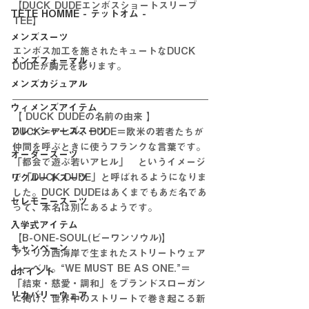
【DUCK DUDEエンボスショートスリーブ
TETE HOMME - テットオム -
TEE】
メンズスーツ
エンボス加工を施されたキュートなDUCK 
メンズフォーマル
DUDEが胸元を彩ります。
メンズカジュアル
ウィメンズアイテム
【 DUCK DUDEの名前の由来 】
フレッシャーズスーツ
DUCK＝アヒル、DUDE＝欧米の若者たちが
仲間を呼ぶときに使うフランクな言葉です。
オーダースーツ
「都会で遊ぶ若いアヒル」　というイメージ
で「DUCK DUDE」と呼ばれるようになりま
リクルートスーツ
した。DUCK DUDEはあくまでもあだ名であ
セレモニースーツ
って、本名は別にあるようです。
入学式アイテム
【B-ONE-SOUL(ビーワンソウル)】
キャンペーン
アメリカ西海岸で生まれたストリートウェア
レーベル。“WE MUST BE AS ONE.”＝
dポイント
「結束・慈愛・調和」をブランドスローガン
リカバリーウェア
に掲げ、世界中のストリートで巻き起こる新