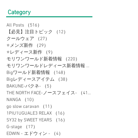
Category
All Posts
（516）
516件の記事
【必見】注目トピック
（12）
12件の記事
クールウェア
（27）
27件の記事
⭐メンズ新作
（29）
29件の記事
⭐レディース新作
（9）
9件の記事
モリワンワールド新着情報
（220）
220件の記事
モリワンワールドレディース新着情報
（80）
Bigワールド新着情報
（148）
148件の記事
Bigレディースアイテム
（38）
38件の記事
BAKUNE-バクネ-
（5）
5件の記事
THE NORTH FACE-ノースフェイス-
（41）
41件の記事
NANGA
（10）
10件の記事
go slow caravan
（11）
11件の記事
1PIU1UGUALE3 RELAX
（16）
16件の記事
SY32 by SWEET YEARS
（16）
16件の記事
G-stage
（17）
17件の記事
EDWIN - エドウィン -
（4）
4件の記事