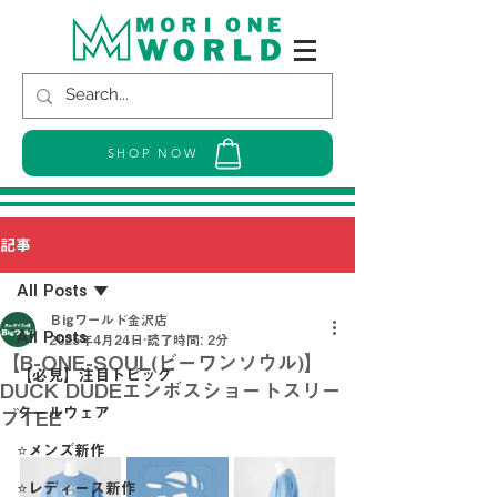
SHOP NOW
記事
All Posts
Ｂigワールド金沢店
All Posts
2025年4月24日
読了時間: 2分
【B-ONE-SOUL(ビーワンソウル)】
【必見】注目トピック
DUCK DUDEエンボスショートスリー
クールウェア
ブTEE
⭐メンズ新作
⭐レディース新作