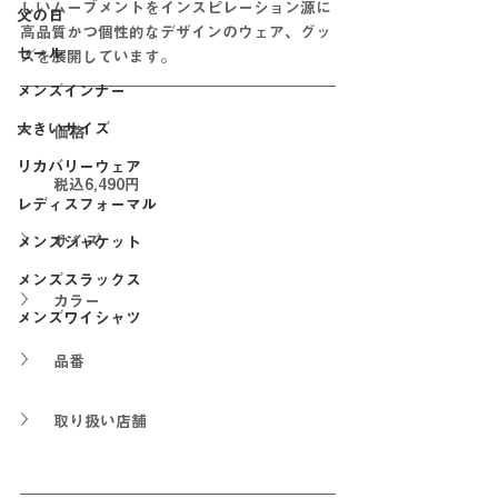
しいムーブメントをインスピレーション源に
父の日
高品質かつ個性的なデザインのウェア、グッ
セール
ズを展開しています。
メンズインナー
大きいサイズ
価格
リカバリーウェア
税込6,490円
レディスフォーマル
サイズ
メンズジャケット
メンズスラックス
カラー
メンズワイシャツ
品番
取り扱い店舗