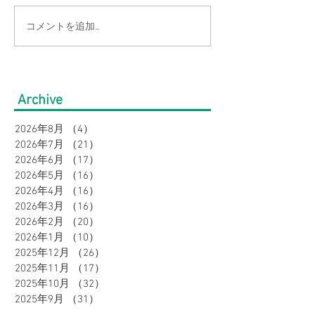
コメントを追加…
【大きいサイズの方必
【2点以上お買
見】快適にオシャレ！お
ン価格よりさら
盆の帰省・旅行にもおす
10％OFF】大
Archive
すめコーデ特集｜メンズ
の店Bigワール
2026年8月
（4）
4件の記事
ボトムスフェア
2026年7月
（21）
21件の記事
感・吸汗速乾で
2026年6月
（17）
17件の記事
2026年5月
（16）
16件の記事
に♪
2026年4月
（16）
16件の記事
2026年3月
（16）
16件の記事
2026年2月
（20）
20件の記事
2026年1月
（10）
10件の記事
2025年12月
（26）
26件の記事
2025年11月
（17）
17件の記事
2025年10月
（32）
32件の記事
2025年9月
（31）
31件の記事