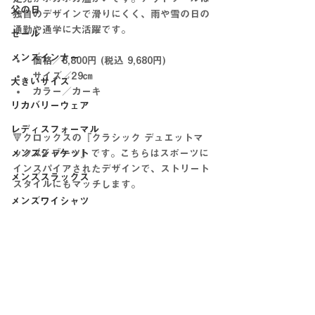
父の日
独自のデザインで滑りにくく、雨や雪の日の
通勤や通学に大活躍です。
セール
メンズインナー
価格／8,800円 (税込 9,680円)
サイズ／29㎝
大きいサイズ
カラー／カーキ
リカバリーウェア
レディスフォーマル
🔻クロックスの『クラシック デュエットマ
メンズジャケット
ックス2 ブーツ』です。こちらはスポーツに
インスパイアされたデザインで、ストリート
メンズスラックス
スタイルにもマッチします。
メンズワイシャツ