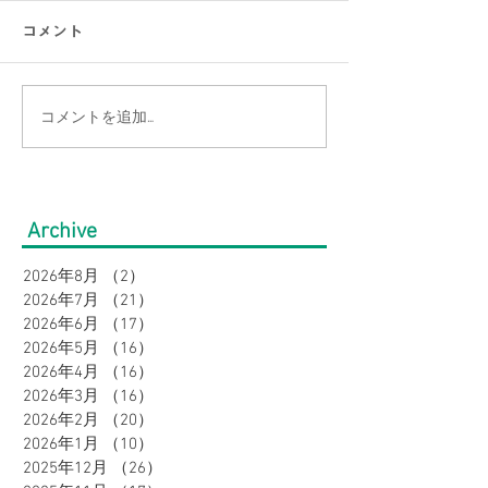
コメント
コメントを追加…
【2点以上お買上でバーゲ
【必見】大きい
ン価格よりさらに
店 Bigワール
10％OFF】大きいサイズ
はココが違う！
Archive
の店Bigワールドのクール
2026年8月
（2）
2件の記事
ボトムスフェア！接触冷
2026年7月
（21）
21件の記事
感・吸汗速乾で夏を快適
2026年6月
（17）
17件の記事
2026年5月
（16）
16件の記事
に♪
2026年4月
（16）
16件の記事
2026年3月
（16）
16件の記事
2026年2月
（20）
20件の記事
2026年1月
（10）
10件の記事
2025年12月
（26）
26件の記事