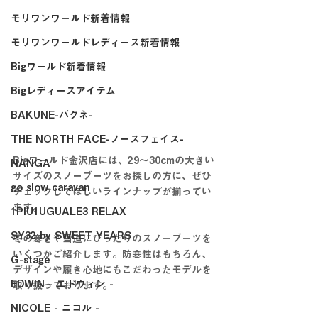
モリワンワールド新着情報
モリワンワールドレディース新着情報
Bigワールド新着情報
Bigレディースアイテム
BAKUNE-バクネ-
THE NORTH FACE-ノースフェイス-
Bigワールド金沢店には、29～30cmの大きい
NANGA
サイズのスノーブーツをお探しの方に、ぜひ
go slow caravan
チェックしてほしいラインナップが揃ってい
ます。
1PIU1UGUALE3 RELAX
SY32 by SWEET YEARS
冬の寒さや雪道にぴったりのスノーブーツを
いくつかご紹介します。防寒性はもちろん、
G-stage
デザインや履き心地にもこだわったモデルを
EDWIN - エドウィン -
取り扱っております。
NICOLE - ニコル -