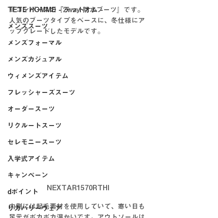
TETE HOMME - テットオム -
🔻コンバースの『2way 防水ブーツ』です。
人気のブーツタイプをベースに、冬仕様にア
メンズスーツ
ップグレードしたモデルです。
メンズフォーマル
メンズカジュアル
ウィメンズアイテム
フレッシャーズスーツ
オーダースーツ
リクルートスーツ
セレモニースーツ
入学式アイテム
キャンペーン
NEXTAR1570RTHI
dポイント
内側には起毛素材を使用していて、寒い日も
リカバリーウェア
足元がポカポカ温かいです。アウトソールは