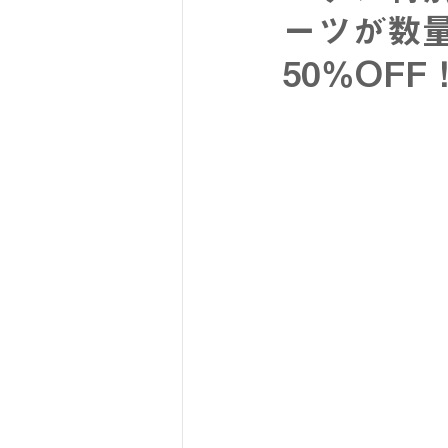
ーツが数
50％OFF！
SY32 by SWEET YEARS
G-
メンズスーツ
メンズフォーマ
リクルートスーツ
セレモニー