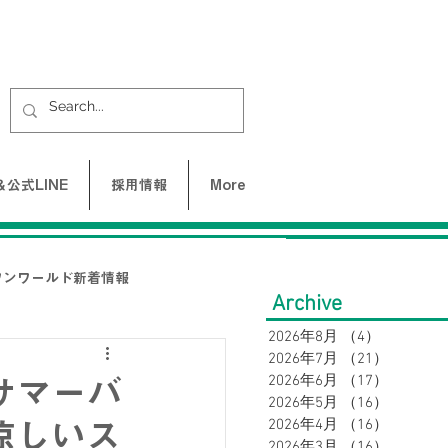
公式LINE
採用情報
More
ワンワールド新着情報
Archive
2026年8月
（4）
4件の記事
2026年7月
（21）
21件の
UNE-バクネ-
2026年6月
（17）
17件の
サマーバ
2026年5月
（16）
16件の
2026年4月
（16）
16件の
涼しいス
LAX
2026年3月
（16）
16件の