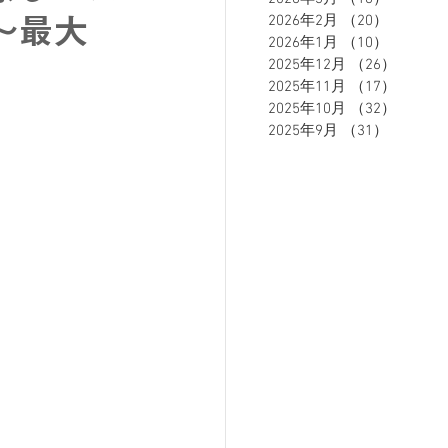
2026年2月
（20）
20件の
～最大
2026年1月
（10）
10件の
2025年12月
（26）
26件の
ETE HOMME - テットオム -
2025年11月
（17）
17件の
2025年10月
（32）
32件の
2025年9月
（31）
31件の
ーズスーツ
オーダースーツ
リカバリーウェア