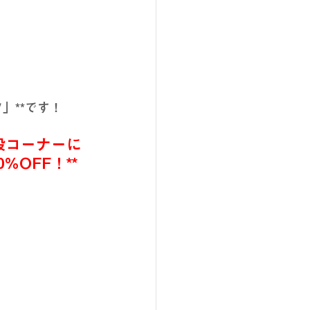
」**です！
設コーナーに
OFF！**