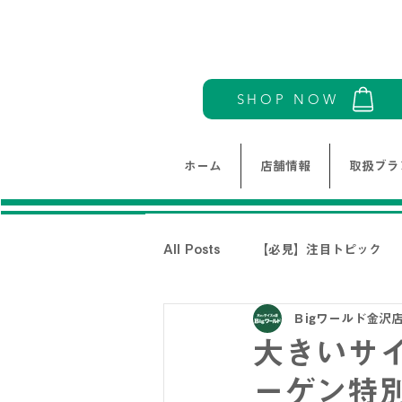
SHOP NOW
ホーム
店舗情報
取扱ブラ
All Posts
【必見】注目トピック
Ｂigワールド金沢
モリワンワールドレディース新着情
大きいサイ
ーゲン特
THE NORTH FACE-ノースフェイ