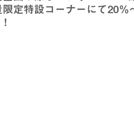
量限定特設コーナーにて20％
!
stage
EDWIN - エドウィン -
NICOLE - ニコル -
T
ル
メンズカジュアル
ウィメンズアイテム
フレッシャ
スーツ
入学式アイテム
キャンペーン
dポイント