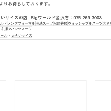
よりお待ちしております。
サイズの店- Bigワールド金沢店：076-269-3003
ールド
メンズフォーマル
涼感スーツ
冠婚葬祭
ウォッシャブルスーツ
大き
い礼服
2パンツスーツ
セール
大きいサイズ