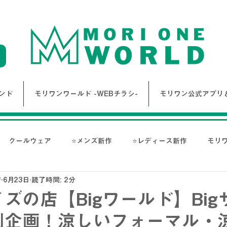
ンド
モリワンワールド -WEBチラシ-
モリワン公式アプリ＆
クールウェア
⭐メンズ新作
⭐レディース新作
モリ
店
6月23日
読了時間: 2分
報
Bigワールド新着情報
Bigレディースアイテム
BAK
ズの店【Bigワールド】Big
別企画！涼しいフォーマル・
ス-
NANGA
go slow caravan
1PIU1UGUALE3 RE