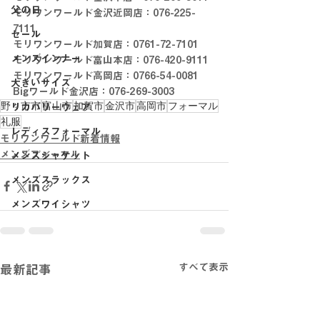
父の日
モリワンワールド金沢近岡店：076-225-
7111
セール
モリワンワールド加賀店：0761-72-7101
メンズインナー
モリワンワールド富山本店：076-420-9111
モリワンワールド高岡店：0766-54-0081
大きいサイズ
Bigワールド金沢店：076-269-3003
野々市市
富山市
加賀市
金沢市
高岡市
フォーマル
リカバリーウェア
礼服
レディスフォーマル
モリワンワールド新着情報
メンズフォーマル
メンズジャケット
メンズスラックス
メンズワイシャツ
すべて表示
最新記事