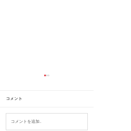
コメント
コメントを追加…
【涼感コーデ特集】お盆
【接触冷感素材