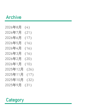
の帰省・旅行にぴった
通勤をもっと涼
り！暑さ対策をしながら
のオフィスカジ
Archive
オシャレに。｜メンズ
集｜URBAN SQ
2026年8月
（4）
4件の記事
2026年7月
（21）
21件の記事
2026年6月
（17）
17件の記事
2026年5月
（16）
16件の記事
2026年4月
（16）
16件の記事
2026年3月
（16）
16件の記事
2026年2月
（20）
20件の記事
2026年1月
（10）
10件の記事
2025年12月
（26）
26件の記事
2025年11月
（17）
17件の記事
2025年10月
（32）
32件の記事
2025年9月
（31）
31件の記事
Category