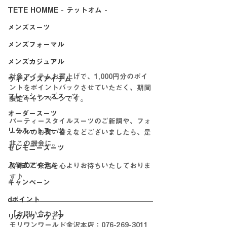
TETE HOMME - テットオム -
メンズスーツ
メンズフォーマル
メンズカジュアル
対象アイテムお買上げで、1,000円分のポイ
ウィメンズアイテム
ントをポイントバックさせていただく、期間
フレッシャーズスーツ
限定キャンペーンです。
オーダースーツ
パーティースタイルスーツのご新調や、フォ
リクルートスーツ
ーマルのお買い替えなどございましたら、是
非この機会に。
セレモニースーツ
入学式アイテム
皆様のご来店を心よりお待ちいたしておりま
す♪
キャンペーン
dポイント
【お問い合わせ】
リカバリーウェア
モリワンワールド金沢本店：076-269-3011