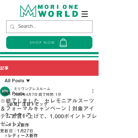
SHOP NOW
記事
All Posts
モリワンプレスルーム
All Posts
2025年4月7日
読了時間: 1分
※終了しました セレモニアルスーツ
【必見】注目トピック
＆フォーマルキャンペーン｜対象アイ
クールウェア
テムお買い上げで、1,000ポイントプレ
ゼント♪
⭐メンズ新作
更新日：
1月27日
⭐レディース新作