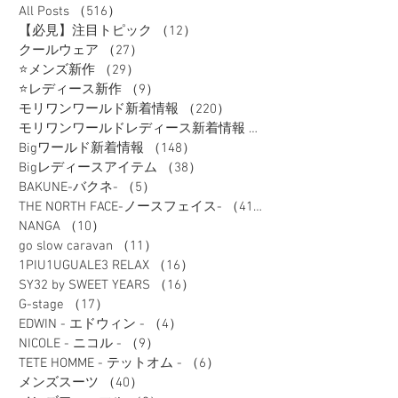
All Posts
（516）
516件の記事
【必見】注目トピック
（12）
12件の記事
クールウェア
（27）
27件の記事
⭐メンズ新作
（29）
29件の記事
⭐レディース新作
（9）
9件の記事
モリワンワールド新着情報
（220）
220件の記事
モリワンワールドレディース新着情報
（80）
Bigワールド新着情報
（148）
148件の記事
Bigレディースアイテム
（38）
38件の記事
BAKUNE-バクネ-
（5）
5件の記事
THE NORTH FACE-ノースフェイス-
（41）
41件の記事
NANGA
（10）
10件の記事
go slow caravan
（11）
11件の記事
1PIU1UGUALE3 RELAX
（16）
16件の記事
SY32 by SWEET YEARS
（16）
16件の記事
G-stage
（17）
17件の記事
EDWIN - エドウィン -
（4）
4件の記事
NICOLE - ニコル -
（9）
9件の記事
TETE HOMME - テットオム -
（6）
6件の記事
メンズスーツ
（40）
40件の記事