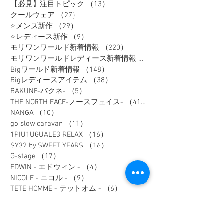
【必見】注目トピック
（13）
13件の記事
クールウェア
（27）
27件の記事
⭐メンズ新作
（29）
29件の記事
⭐レディース新作
（9）
9件の記事
モリワンワールド新着情報
（220）
220件の記事
モリワンワールドレディース新着情報
（80）
Bigワールド新着情報
（148）
148件の記事
Bigレディースアイテム
（38）
38件の記事
BAKUNE-バクネ-
（5）
5件の記事
THE NORTH FACE-ノースフェイス-
（41）
41件の記事
NANGA
（10）
10件の記事
go slow caravan
（11）
11件の記事
1PIU1UGUALE3 RELAX
（16）
16件の記事
SY32 by SWEET YEARS
（16）
16件の記事
G-stage
（17）
17件の記事
EDWIN - エドウィン -
（4）
4件の記事
NICOLE - ニコル -
（9）
9件の記事
TETE HOMME - テットオム -
（6）
6件の記事
メンズスーツ
（40）
40件の記事
メンズフォーマル
（9）
9件の記事