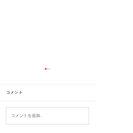
コメント
コメントを追加…
【涼しい×オシャレ】快
【ゆったり、キ
適に軽やかに着こなしな
型カバーで叶え