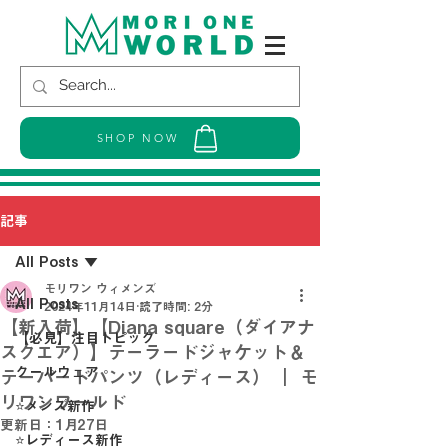
SHOP NOW
記事
All Posts
モリワン ウィメンズ
All Posts
2024年11月14日
読了時間: 2分
【新入荷】【Diana square（ダイアナ
【必見】注目トピック
スクエア）】テーラードジャケット＆
クールウェア
テーパードパンツ（レディース） ｜ モ
リワンワールド
⭐メンズ新作
更新日：
1月27日
⭐レディース新作