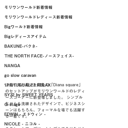
モリワンワールド新着情報
モリワンワールドレディース新着情報
Bigワールド新着情報
Bigレディースアイテム
BAKUNE-バクネ-
THE NORTH FACE-ノースフェイス-
NANGA
go slow caravan
上品で落ち着いた印象の「Diana square」
1PIU1UGUALE3 RELAX
のセットアップがモリワンワールドのレディ
SY32 by SWEET YEARS
ースコーナーに新登場しました。 シンプル
ながらも洗練されたデザインで、ビジネスシ
G-stage
ーンはもちろん、フォーマルな場でも活躍す
EDWIN - エドウィン -
る一着です。
NICOLE - ニコル -