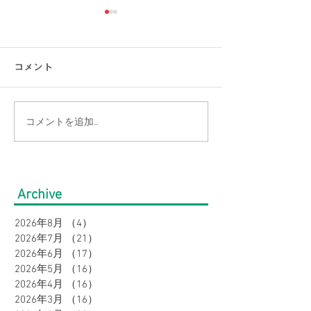
コメント
コメントを追加…
【涼感コーデ特集】お盆
【接触冷感素材
の帰省・旅行にぴった
通勤をもっと涼
り！暑さ対策をしながら
のオフィスカジ
Archive
オシャレに。｜メンズ
集｜URBAN SQ
2026年8月
（4）
4件の記事
2026年7月
（21）
21件の記事
2026年6月
（17）
17件の記事
2026年5月
（16）
16件の記事
2026年4月
（16）
16件の記事
2026年3月
（16）
16件の記事