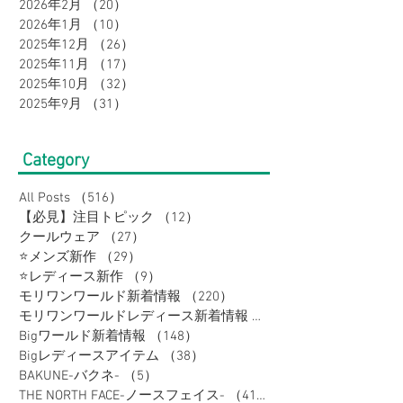
2026年2月
（20）
20件の記事
2026年1月
（10）
10件の記事
2025年12月
（26）
26件の記事
2025年11月
（17）
17件の記事
2025年10月
（32）
32件の記事
2025年9月
（31）
31件の記事
Category
All Posts
（516）
516件の記事
【必見】注目トピック
（12）
12件の記事
クールウェア
（27）
27件の記事
⭐メンズ新作
（29）
29件の記事
⭐レディース新作
（9）
9件の記事
モリワンワールド新着情報
（220）
220件の記事
モリワンワールドレディース新着情報
（80）
Bigワールド新着情報
（148）
148件の記事
Bigレディースアイテム
（38）
38件の記事
BAKUNE-バクネ-
（5）
5件の記事
THE NORTH FACE-ノースフェイス-
（41）
41件の記事