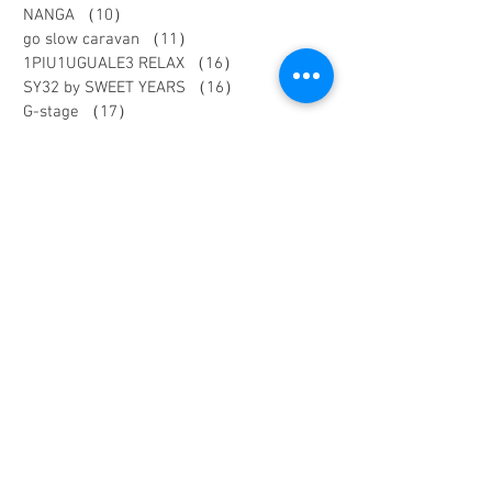
NANGA
（10）
10件の記事
go slow caravan
（11）
11件の記事
1PIU1UGUALE3 RELAX
（16）
16件の記事
SY32 by SWEET YEARS
（16）
16件の記事
G-stage
（17）
17件の記事
EDWIN - エドウィン -
（4）
4件の記事
NICOLE - ニコル -
（9）
9件の記事
TETE HOMME - テットオム -
（6）
6件の記事
メンズスーツ
（40）
40件の記事
メンズフォーマル
（9）
9件の記事
メンズカジュアル
（187）
187件の記事
ウィメンズアイテム
（74）
74件の記事
フレッシャーズスーツ
（2）
2件の記事
オーダースーツ
（1）
1件の記事
リクルートスーツ
（3）
3件の記事
セレモニースーツ
（10）
10件の記事
入学式アイテム
（3）
3件の記事
キャンペーン
（1）
1件の記事
dポイント
（1）
1件の記事
リカバリーウェア
（2）
2件の記事