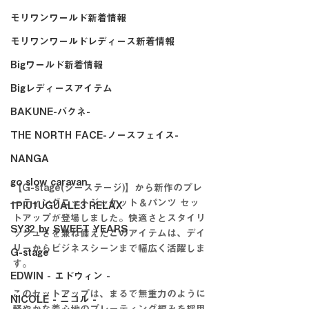
モリワンワールド新着情報
モリワンワールドレディース新着情報
Bigワールド新着情報
Bigレディースアイテム
BAKUNE-バクネ-
THE NORTH FACE-ノースフェイス-
NANGA
go slow caravan
【G-stage(ジーステージ)】から新作のプレ
ーティングニットジャケット＆パンツ セッ
1PIU1UGUALE3 RELAX
トアップが登場しました。快適さとスタイリ
SY32 by SWEET YEARS
ッシュさを兼ね備えたこのアイテムは、デイ
リーからビジネスシーンまで幅広く活躍しま
G-stage
す。
EDWIN - エドウィン -
このセットアップは、まるで無重力のように
NICOLE - ニコル -