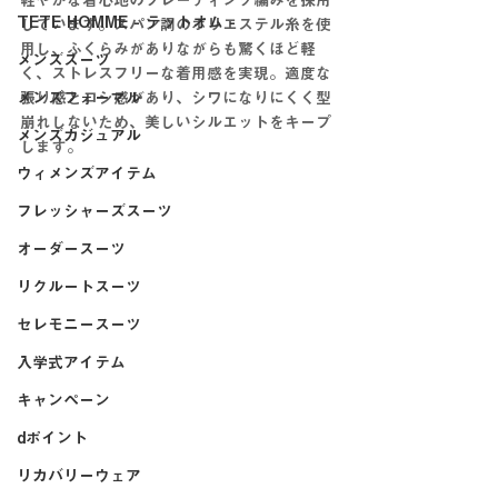
軽やかな着心地のプレーティング編みを採用
TETE HOMME - テットオム -
しています。スパン調のポリエステル糸を使
用し、ふくらみがありながらも驚くほど軽
メンズスーツ
く、ストレスフリーな着用感を実現。適度な
メンズフォーマル
張り感とコシ感があり、シワになりにくく型
崩れしないため、美しいシルエットをキープ
メンズカジュアル
します。
ウィメンズアイテム
フレッシャーズスーツ
オーダースーツ
リクルートスーツ
セレモニースーツ
入学式アイテム
キャンペーン
dポイント
リカバリーウェア