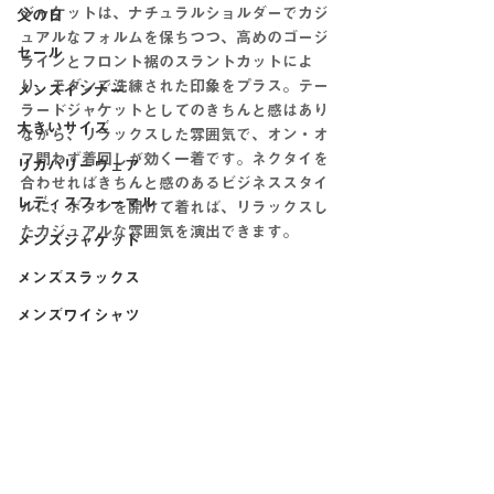
ジャケットは、ナチュラルショルダーでカジ
父の日
ュアルなフォルムを保ちつつ、高めのゴージ
セール
ラインとフロント裾のスラントカットによ
り、モダンで洗練された印象をプラス。テー
メンズインナー
ラードジャケットとしてのきちんと感はあり
大きいサイズ
ながら、リラックスした雰囲気で、オン・オ
フ問わず着回しが効く一着です。ネクタイを
リカバリーウェア
合わせればきちんと感のあるビジネススタイ
レディスフォーマル
ルに、ボタンを開けて着れば、リラックスし
たカジュアルな雰囲気を演出できます。
メンズジャケット
メンズスラックス
メンズワイシャツ