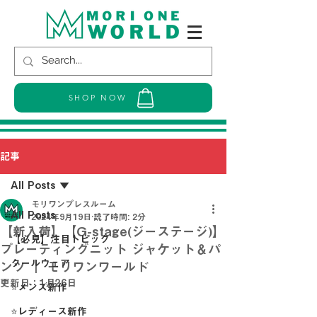
SHOP NOW
記事
All Posts
モリワンプレスルーム
All Posts
2024年9月19日
読了時間: 2分
【新入荷】【G-stage(ジーステージ)】
【必見】注目トピック
プレーティングニット ジャケット＆パ
クールウェア
ンツ ｜ モリワンワールド
更新日：
1月26日
⭐メンズ新作
⭐レディース新作