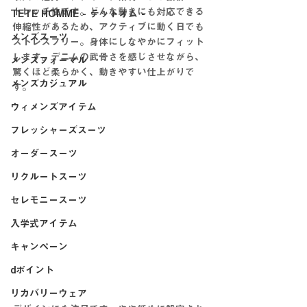
トレッチ性です。どんな動きにも対応できる
TETE HOMME - テットオム -
伸縮性があるため、アクティブに動く日でも
メンズスーツ
ストレスフリー。身体にしなやかにフィット
します。デニムの武骨さを感じさせながら、
メンズフォーマル
驚くほど柔らかく、動きやすい仕上がりで
メンズカジュアル
す。
ウィメンズアイテム
フレッシャーズスーツ
オーダースーツ
リクルートスーツ
セレモニースーツ
入学式アイテム
キャンペーン
dポイント
リカバリーウェア