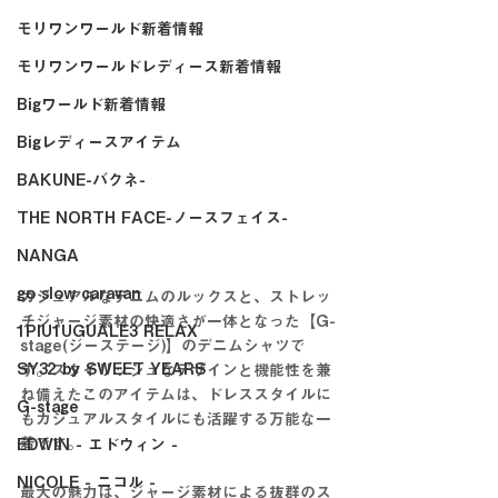
モリワンワールド新着情報
モリワンワールドレディース新着情報
Bigワールド新着情報
Bigレディースアイテム
BAKUNE-バクネ-
THE NORTH FACE-ノースフェイス-
NANGA
go slow caravan
カジュアルなデニムのルックスと、ストレッ
チジャージ素材の快適さが一体となった【G-
1PIU1UGUALE3 RELAX
stage(ジーステージ)】のデニムシャツで
SY32 by SWEET YEARS
す。スタイリッシュなデザインと機能性を兼
ね備えたこのアイテムは、ドレススタイルに
G-stage
もカジュアルスタイルにも活躍する万能な一
着です。
EDWIN - エドウィン -
NICOLE - ニコル -
最大の魅力は、ジャージ素材による抜群のス