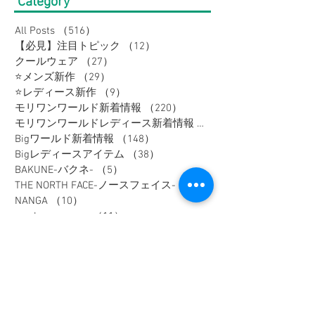
Category
All Posts
（516）
516件の記事
【必見】注目トピック
（12）
12件の記事
クールウェア
（27）
27件の記事
⭐メンズ新作
（29）
29件の記事
⭐レディース新作
（9）
9件の記事
モリワンワールド新着情報
（220）
220件の記事
モリワンワールドレディース新着情報
（80）
Bigワールド新着情報
（148）
148件の記事
Bigレディースアイテム
（38）
38件の記事
BAKUNE-バクネ-
（5）
5件の記事
THE NORTH FACE-ノースフェイス-
（41）
41件の記事
NANGA
（10）
10件の記事
go slow caravan
（11）
11件の記事
1PIU1UGUALE3 RELAX
（16）
16件の記事
SY32 by SWEET YEARS
（16）
16件の記事
G-stage
（17）
17件の記事
EDWIN - エドウィン -
（4）
4件の記事
NICOLE - ニコル -
（9）
9件の記事
TETE HOMME - テットオム -
（6）
6件の記事