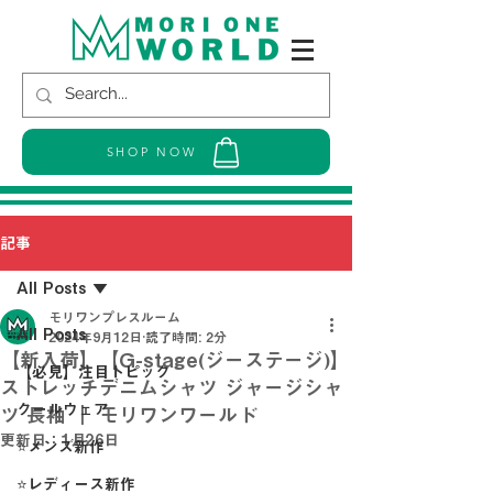
SHOP NOW
記事
All Posts
モリワンプレスルーム
All Posts
2024年9月12日
読了時間: 2分
【新入荷】【G-stage(ジーステージ)】
【必見】注目トピック
ストレッチデニムシャツ ジャージシャ
クールウェア
ツ 長袖 ｜ モリワンワールド
更新日：
1月26日
⭐メンズ新作
⭐レディース新作