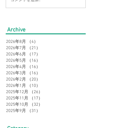
【涼感コーデ特集】お盆
【接触冷感素材
の帰省・旅行にぴった
通勤をもっと涼
り！暑さ対策をしながら
のオフィスカジ
Archive
オシャレに。｜メンズ
集｜URBAN SQ
2026年8月
（4）
4件の記事
2026年7月
（21）
21件の記事
2026年6月
（17）
17件の記事
2026年5月
（16）
16件の記事
2026年4月
（16）
16件の記事
2026年3月
（16）
16件の記事
2026年2月
（20）
20件の記事
2026年1月
（10）
10件の記事
2025年12月
（26）
26件の記事
2025年11月
（17）
17件の記事
2025年10月
（32）
32件の記事
2025年9月
（31）
31件の記事