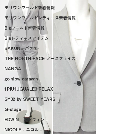
モリワンワールド新着情報
モリワンワールドレディース新着情報
Bigワールド新着情報
Bigレディースアイテム
BAKUNE-バクネ-
THE NORTH FACE-ノースフェイス-
NANGA
go slow caravan
1PIU1UGUALE3 RELAX
SY32 by SWEET YEARS
G-stage
EDWIN - エドウィン -
NICOLE - ニコル -