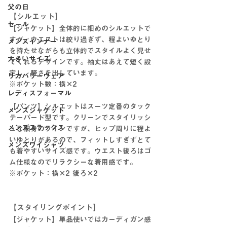
父の日
【シルエット】
セール
【ジャケット】全体的に細めのシルエットで
すが、ウエストは絞り過ぎず、程よいゆとり
メンズインナー
を持たせながらも立体的でスタイルよく見せ
大きいサイズ
てくれるデザインです。袖丈はあえて短く設
定し、軽さを出しています。
リカバリーウェア
※ポケット数：横×2
レディスフォーマル
【パンツ】シルエットはスーツ定番のタック
メンズジャケット
テーパード型です。クリーンでスタイリッシ
メンズスラックス
ュな細身のラインですが、ヒップ周りに程よ
いゆとりがあるので、フィットしすぎずとて
メンズワイシャツ
も着やすいサイズ感です。ウエスト後ろはゴ
ム仕様なのでリラクシーな着用感です。
※ポケット：横×2 後ろ×2
【スタイリングポイント】
【ジャケット】単品使いではカーディガン感