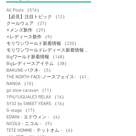
All Posts
（516）
516件の記事
【必見】注目トピック
（12）
12件の記事
クールウェア
（27）
27件の記事
⭐メンズ新作
（29）
29件の記事
⭐レディース新作
（9）
9件の記事
モリワンワールド新着情報
（220）
220件の記事
モリワンワールドレディース新着情報
（80）
Bigワールド新着情報
（148）
148件の記事
Bigレディースアイテム
（38）
38件の記事
BAKUNE-バクネ-
（5）
5件の記事
THE NORTH FACE-ノースフェイス-
（41）
41件の記事
NANGA
（10）
10件の記事
go slow caravan
（11）
11件の記事
1PIU1UGUALE3 RELAX
（16）
16件の記事
SY32 by SWEET YEARS
（16）
16件の記事
G-stage
（17）
17件の記事
EDWIN - エドウィン -
（4）
4件の記事
NICOLE - ニコル -
（9）
9件の記事
TETE HOMME - テットオム -
（6）
6件の記事