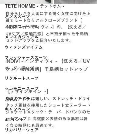
TETE HOMME - テットオム -
自分らしさを大切にする働く女性に向けた上
メンズスーツ
質でモードなリアルクローズブランド【 
メンズフォーマル
INDIVI - インディヴィ -】の、【洗える／
UVケア／接触冷感】と三拍子揃った千鳥柄
メンズカジュアル
セットアップをご紹介いたします。
ウィメンズアイテム
フレッシャーズスーツ
INDIVI - インディヴィ - 【洗える／UV
オーダースーツ
ケア／接触冷感】千鳥柄セットアップ
リクルートスーツ
セレモニースーツ
【デザインポイント】
春夏シーズンに嬉しい、ストレッチ・ドライ
入学式アイテム
タッチ素材を使用したショート丈テーラード
キャンペーン
ジャケット×タック・テーパードパンツのセ
ットアップ♪ 高機能×表情のある素材は暑
dポイント
くなる時期にも最適です。
リカバリーウェア