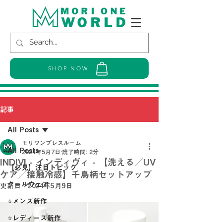
SHOP NOW
記事
All Posts
モリワンプレスルーム
All Posts
2024年5月7日
読了時間: 2分
INDIVI - インディヴィ - 【洗える／UV
【必見】注目トピック
ケア／接触冷感】千鳥柄セットアップ
クールウェア
更新日：
2024年5月9日
⭐メンズ新作
⭐レディース新作