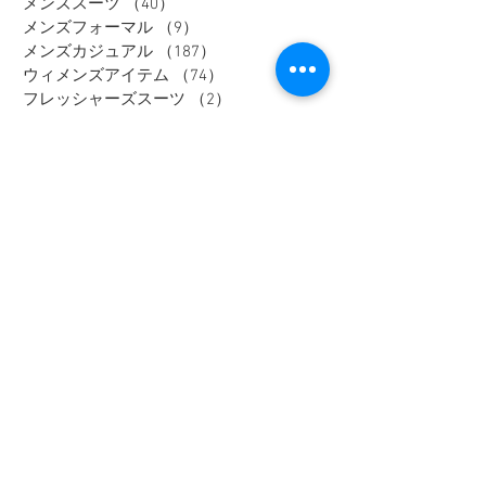
メンズスーツ
（40）
40件の記事
メンズフォーマル
（9）
9件の記事
メンズカジュアル
（187）
187件の記事
ウィメンズアイテム
（74）
74件の記事
フレッシャーズスーツ
（2）
2件の記事
オーダースーツ
（1）
1件の記事
リクルートスーツ
（3）
3件の記事
セレモニースーツ
（10）
10件の記事
入学式アイテム
（3）
3件の記事
キャンペーン
（1）
1件の記事
dポイント
（1）
1件の記事
リカバリーウェア
（2）
2件の記事
父の日
（2）
2件の記事
セール
（7）
7件の記事
メンズインナー
（1）
1件の記事
大きいサイズ
（12）
12件の記事
リカバリーウェア
（1）
1件の記事
レディスフォーマル
（2）
2件の記事
メンズジャケット
（1）
1件の記事
メンズスラックス
（1）
1件の記事
メンズワイシャツ
（1）
1件の記事