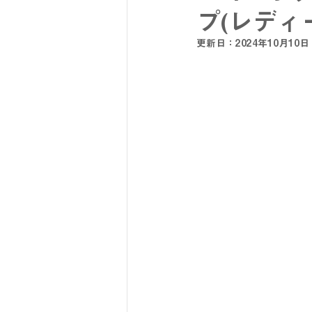
プ(レディ
更新日：
2024年10月10日
SY32 by SWEET YEARS
G-
メンズスーツ
メンズフォーマ
リクルートスーツ
セレモニー