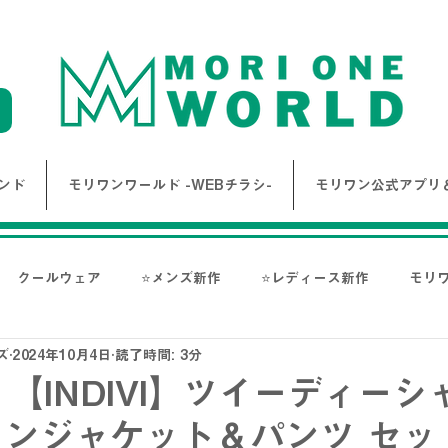
ンド
モリワンワールド -WEBチラシ-
モリワン公式アプリ＆
クールウェア
⭐メンズ新作
⭐レディース新作
モリ
ズ
2024年10月4日
読了時間: 3分
報
Bigワールド新着情報
Bigレディースアイテム
BAK
【INDIVI】ツイーディーシ
タンジャケット＆パンツ セッ
ス-
NANGA
go slow caravan
1PIU1UGUALE3 RE