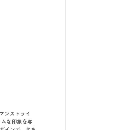
ーマンストライ
サムな印象を与
ザインで、きち