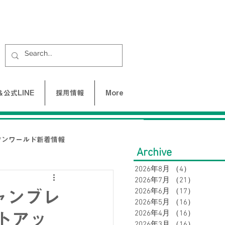
公式LINE
採用情報
More
ワンワールド新着情報
Archive
2026年8月
（4）
4件の記事
2026年7月
（21）
21件の
UNE-バクネ-
2026年6月
（17）
17件の
ャンブレ
2026年5月
（16）
16件の
2026年4月
（16）
16件の
トアッ
LAX
2026年3月
（16）
16件の