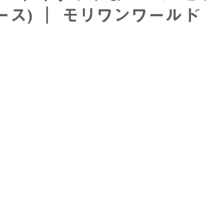
ース) ｜ モリワンワールド
stage
EDWIN - エドウィン -
NICOLE - ニコル -
T
ル
メンズカジュアル
ウィメンズアイテム
フレッシャ
スーツ
入学式アイテム
キャンペーン
dポイント