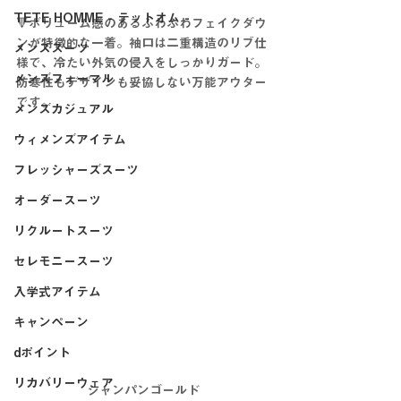
TETE HOMME - テットオム -
🔻ボリューム感のあるふわふわフェイクダウ
ンが特徴的な一着。袖口は二重構造のリブ仕
メンズスーツ
様で、冷たい外気の侵入をしっかりガード。
メンズフォーマル
防寒性もデザインも妥協しない万能アウター
です。
メンズカジュアル
ウィメンズアイテム
フレッシャーズスーツ
オーダースーツ
リクルートスーツ
セレモニースーツ
入学式アイテム
キャンペーン
dポイント
リカバリーウェア
シャンパンゴールド