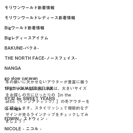
モリワンワールド新着情報
モリワンワールドレディース新着情報
Bigワールド新着情報
Bigレディースアイテム
BAKUNE-バクネ-
THE NORTH FACE-ノースフェイス-
NANGA
go slow caravan
冬の装いに欠かせないアウターが豊富に揃う
1PIU1UGUALE3 RELAX
Bigワールド金沢店。今回は、大きいサイズ
をお探しの方にぴったりの【in the 
SY32 by SWEET YEARS
attic（インジアティック）】の冬アウターを
ご紹介します。スタイリッシュで機能的なデ
G-stage
ザインが光るラインナップをチェックしてみ
EDWIN - エドウィン -
ましょう！
NICOLE - ニコル -