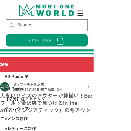
SHOP NOW
記事
All Posts
Ｂigワールド金沢店
All Posts
2024年12月20日
読了時間: 3分
大きいサイズのアウターが勢揃い！Big
【必見】注目トピック
ワールド金沢店で見つけるin the
クールウェア
attic（インジアティック）の冬アウタ
ー
⭐メンズ新作
⭐レディース新作