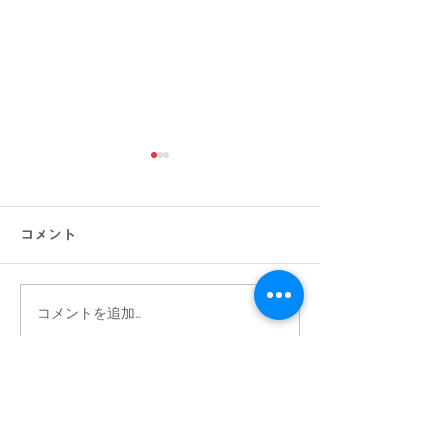
コメント
コメントを追加…
【大きいサイズの方必
【2点以上お買
見】快適にオシャレ！お
ン価格よりさら
盆の帰省・旅行にもおす
10％OFF】大
Archive
すめコーデ特集｜メンズ
の店Bigワール