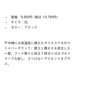
価格／9,800円 (税込 10,780円)
サイズ／3L
カラー／ブラック
🔻中綿には保温性に優れたポリエステルのフ
ァイバーダウンで、軽さと暖かさを両立した
一着。フード周りと前立て部分にはロゴ入り
テープを配し、さりげないアクセントをプラ
ス。