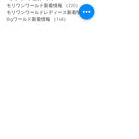
モリワンワールド新着情報
（220）
220件の記事
モリワンワールドレディース新着情報
（80）
Bigワールド新着情報
（148）
148件の記事
Bigレディースアイテム
（38）
38件の記事
BAKUNE-バクネ-
（5）
5件の記事
THE NORTH FACE-ノースフェイス-
（41）
41件の記事
NANGA
（10）
10件の記事
go slow caravan
（11）
11件の記事
1PIU1UGUALE3 RELAX
（16）
16件の記事
SY32 by SWEET YEARS
（16）
16件の記事
G-stage
（17）
17件の記事
EDWIN - エドウィン -
（4）
4件の記事
NICOLE - ニコル -
（9）
9件の記事
TETE HOMME - テットオム -
（6）
6件の記事
メンズスーツ
（40）
40件の記事
メンズフォーマル
（9）
9件の記事
メンズカジュアル
（187）
187件の記事
ウィメンズアイテム
（74）
74件の記事
フレッシャーズスーツ
（2）
2件の記事
オーダースーツ
（1）
1件の記事