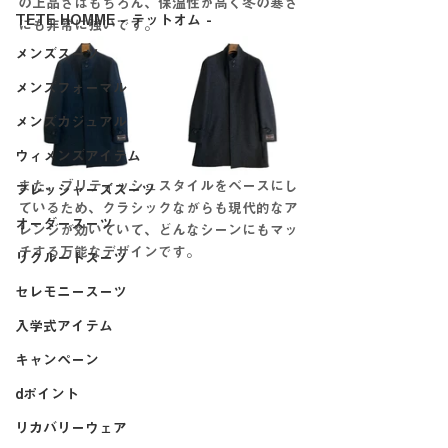
の上品さはもちろん、保温性が高く冬の寒さ
TETE HOMME - テットオム -
にも非常に強いです。
メンズスーツ
メンズフォーマル
メンズカジュアル
ウィメンズアイテム
また、ブリティッシュスタイルをベースにし
フレッシャーズスーツ
ているため、クラシックながらも現代的なア
オーダースーツ
レンジが効いていて、どんなシーンにもマッ
チする万能なデザインです。
リクルートスーツ
セレモニースーツ
入学式アイテム
キャンペーン
dポイント
リカバリーウェア