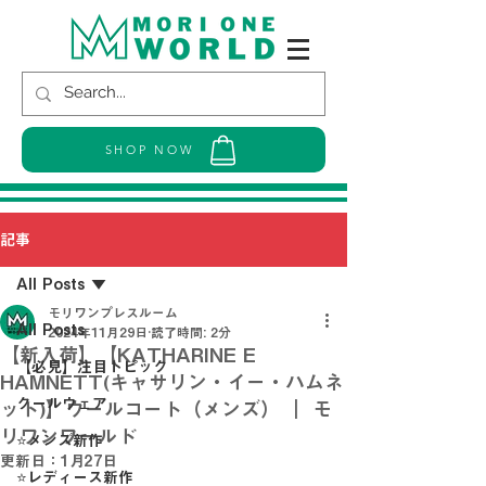
SHOP NOW
記事
All Posts
モリワンプレスルーム
All Posts
2024年11月29日
読了時間: 2分
【新入荷】【KATHARINE E
【必見】注目トピック
HAMNETT(キャサリン・イー・ハムネ
クールウェア
ット)】ウールコート（メンズ） ｜ モ
リワンワールド
⭐メンズ新作
更新日：
1月27日
⭐レディース新作