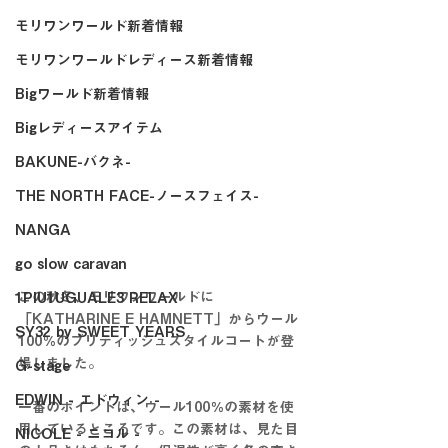
モリワンワールド新着情報
モリワンワールドレディース新着情報
Bigワールド新着情報
Bigレディースアイテム
BAKUNE-バクネ-
THE NORTH FACE-ノースフェイス-
NANGA
go slow caravan
この秋冬、モリワンワールドに
1PIU1UGUALE3 RELAX
「KATHARINE E HAMNETT」からウール
SY32 by SWEET YEARS
100％のブリティッシュスタイルコートが登
場しました。
G-stage
EDWIN - エドウィン -
一番のポイントは、ウール100％の素材を使
用しているところです。この素材は、見た目
NICOLE - ニコル -