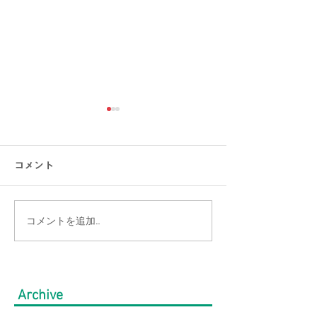
コメント
コメントを追加…
【涼感コーデ特集】お盆
【接触冷感素材
の帰省・旅行にぴった
通勤をもっと涼
り！暑さ対策をしながら
のオフィスカジ
Archive
オシャレに。｜メンズ
集｜URBAN SQ