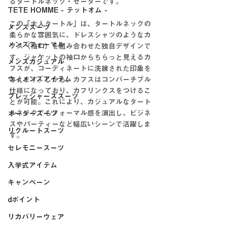
るタートルネック・セーターです。
TETE HOMME - テットオム -
この「大人タートル」は、タートルネックの
メンズスーツ
柔らかな雰囲気に、ドレスシャツのようなカ
メンズフォーマル
フス（袖口）を組み合わせた独自デザインで
す。ジャケットの袖口からちらっと見えるカ
メンズカジュアル
フスが、コーディネートに洗練された印象を
ウィメンズアイテム
与えます。しかも、カフスはコンバーチブル
仕様になっており、カフリンクスをつけるこ
フレッシャーズスーツ
とが可能。これにより、カジュアルなタート
ルネックでもフォーマル感を演出し、ビジネ
オーダースーツ
スやパーティーなど幅広いシーンで活躍しま
リクルートスーツ
す。
セレモニースーツ
入学式アイテム
キャンペーン
dポイント
リカバリーウェア