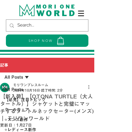
SHOP NOW
記事
All Posts
モリワンプレスルーム
All Posts
2024年10月16日
読了時間: 2分
【新入荷】【OTONA TURTLE（大人
【必見】注目トピック
タートル）】ジャケットと完璧にマッ
クールウェア
チするタートルネックセーター(メンズ)
｜ モリワンワールド
⭐メンズ新作
更新日：
1月27日
⭐レディース新作