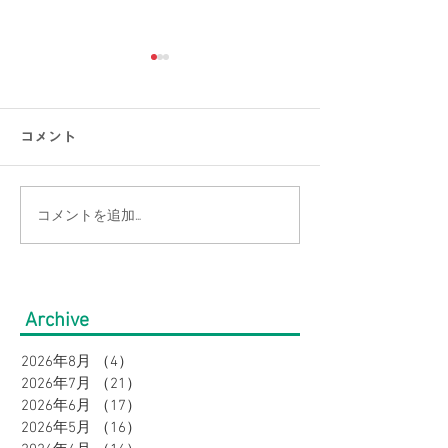
コメント
コメントを追加…
【涼感コーデ特集】お盆
【接触冷感素材
の帰省・旅行にぴった
通勤をもっと涼
り！暑さ対策をしながら
のオフィスカジ
Archive
オシャレに。｜メンズ
集｜URBAN SQ
2026年8月
（4）
4件の記事
2026年7月
（21）
21件の記事
2026年6月
（17）
17件の記事
2026年5月
（16）
16件の記事