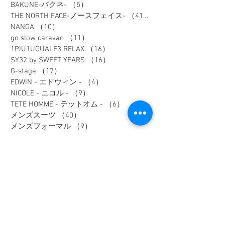
BAKUNE-バクネ-
（5）
5件の記事
THE NORTH FACE-ノースフェイス-
（41）
41件の記事
NANGA
（10）
10件の記事
go slow caravan
（11）
11件の記事
1PIU1UGUALE3 RELAX
（16）
16件の記事
SY32 by SWEET YEARS
（16）
16件の記事
G-stage
（17）
17件の記事
EDWIN - エドウィン -
（4）
4件の記事
NICOLE - ニコル -
（9）
9件の記事
TETE HOMME - テットオム -
（6）
6件の記事
メンズスーツ
（40）
40件の記事
メンズフォーマル
（9）
9件の記事
メンズカジュアル
（187）
187件の記事
ウィメンズアイテム
（74）
74件の記事
フレッシャーズスーツ
（2）
2件の記事
オーダースーツ
（1）
1件の記事
リクルートスーツ
（3）
3件の記事
セレモニースーツ
（10）
10件の記事
入学式アイテム
（3）
3件の記事
キャンペーン
（1）
1件の記事