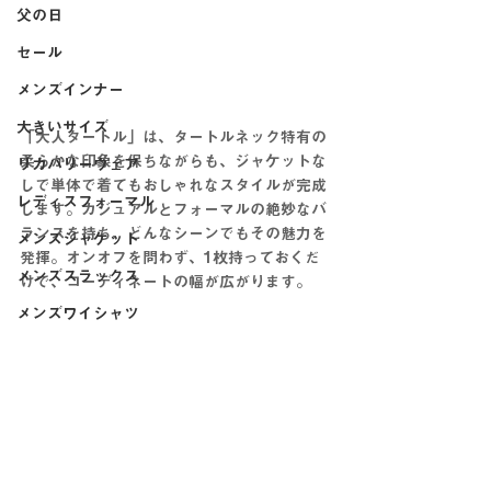
父の日
セール
メンズインナー
大きいサイズ
「大人タートル」は、タートルネック特有の
柔らかな印象を保ちながらも、ジャケットな
リカバリーウェア
しで単体で着てもおしゃれなスタイルが完成
レディスフォーマル
します。カジュアルとフォーマルの絶妙なバ
ランスを持ち、どんなシーンでもその魅力を
メンズジャケット
発揮。オンオフを問わず、1枚持っておくだ
メンズスラックス
けで、コーディネートの幅が広がります。
メンズワイシャツ