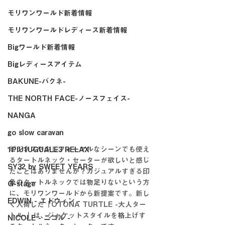
モリワンワールド新着情報
モリワンワールドレディース新着情報
Bigワールド新着情報
Bigレディースアイテム
BAKUNE-バクネ-
THE NORTH FACE-ノースフェイス-
NANGA
go slow caravan
ビジネスや少しフォーマルなシーンでも使え
1PIU1UGUALE3 RELAX
るタートルネック・セーターが欲しいと感じ
SY32 by SWEET YEARS
たことはありませんか？カジュアルすぎる印
象のタートルネックでは物足りないという方
G-stage
に、モリワンワールドから新提案です。新し
EDWIN - エドウィン -
く入荷した「OTONA TURTLE -大人ター
トル-」は、ジャケットスタイルを格上げす
NICOLE - ニコル -