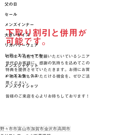
父の日
セール
メンズインナー
下取り割引と併用が
大きいサイズ
可能です。
リカバリーウェア
レディスフォーマル
日頃より当店をご愛顧いただいているシニア
世代のお客様に、感謝の気持ちを込めてこの
メンズジャケット
特典を提供させていただきます。お得にお買
メンズスラックス
い物をお楽しみいただける機会を、ぜひご活
用ください。
メンズワイシャツ
皆様のご来店を心よりお待ちしております！
野々市市
富山市
加賀市
金沢市
高岡市