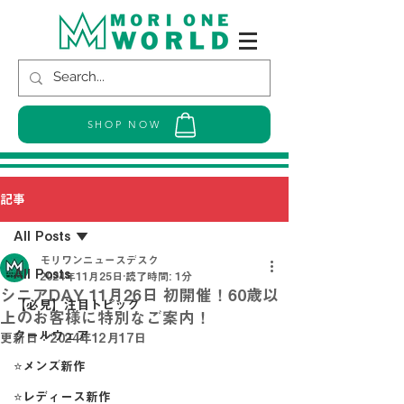
SHOP NOW
記事
All Posts
モリワンニュースデスク
All Posts
2024年11月25日
読了時間: 1分
シニアDAY 11月26日 初開催！60歳以
【必見】注目トピック
上のお客様に特別なご案内！
クールウェア
更新日：
2024年12月17日
⭐メンズ新作
⭐レディース新作