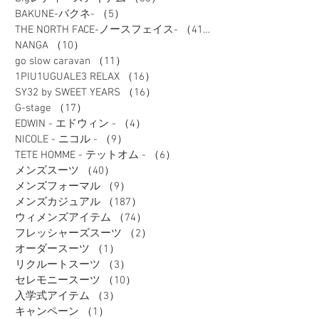
BAKUNE-バクネ-
（5）
5件の記事
THE NORTH FACE-ノースフェイス-
（41）
41件の記事
NANGA
（10）
10件の記事
go slow caravan
（11）
11件の記事
1PIU1UGUALE3 RELAX
（16）
16件の記事
SY32 by SWEET YEARS
（16）
16件の記事
G-stage
（17）
17件の記事
EDWIN - エドウィン -
（4）
4件の記事
NICOLE - ニコル -
（9）
9件の記事
TETE HOMME - テットオム -
（6）
6件の記事
メンズスーツ
（40）
40件の記事
メンズフォーマル
（9）
9件の記事
メンズカジュアル
（187）
187件の記事
ウィメンズアイテム
（74）
74件の記事
フレッシャーズスーツ
（2）
2件の記事
オーダースーツ
（1）
1件の記事
リクルートスーツ
（3）
3件の記事
セレモニースーツ
（10）
10件の記事
入学式アイテム
（3）
3件の記事
キャンペーン
（1）
1件の記事