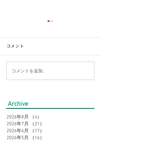
コメント
コメントを追加…
【猛暑でもひんやり】ま
【涼感コーデ特
だまだ続く暑さを乗り越
の帰省・旅行に
える！接触冷感アイテム
り！暑さ対策を
Archive
特集｜メンズ
オシャレに。｜
2026年8月
（4）
4件の記事
2026年7月
（21）
21件の記事
2026年6月
（17）
17件の記事
2026年5月
（16）
16件の記事