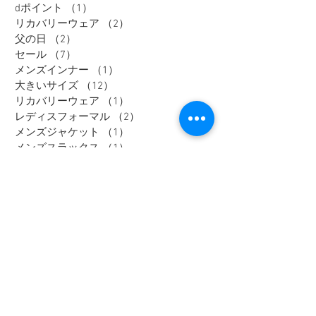
dポイント
（1）
1件の記事
リカバリーウェア
（2）
2件の記事
父の日
（2）
2件の記事
セール
（7）
7件の記事
メンズインナー
（1）
1件の記事
大きいサイズ
（12）
12件の記事
リカバリーウェア
（1）
1件の記事
レディスフォーマル
（2）
2件の記事
メンズジャケット
（1）
1件の記事
メンズスラックス
（1）
1件の記事
メンズワイシャツ
（1）
1件の記事
Tag
大きいサイズ
メンズカジュアル
ウィメンズ
メンズ
野々市市
Tシャツ
富山市
オフィスカジュアル
セットアップ
アウター
加賀市
金沢市
thenorthface
高岡市
レディース
ジャケット
パーカー
パンツ