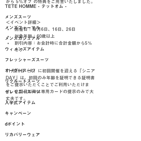
から 5％オフ の特典をご用意いたしました。
TETE HOMME - テットオム -
メンズスーツ
＜イベント詳細＞
メンズフォーマル
開催日：毎月6日、16日、26日
対象年齢：60歳以上
メンズカジュアル
割引内容：お会計時に合計金額から5％
ウィメンズアイテム
オフ
フレッシャーズスーツ
オーダースーツ
11月26日（火）に初回開催を迎える「シニア
DAY」は、初回のみ年齢を証明できる証明書
リクルートスーツ
をご提示いただくことでご利用いただけま
す。２回目以降は専用カードの提示のみで大
セレモニースーツ
丈夫です。
入学式アイテム
キャンペーン
dポイント
リカバリーウェア