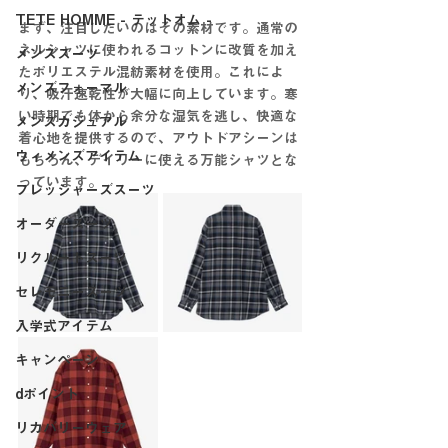
TETE HOMME - テットオム -
まず、注目したいのはその素材です。通常の
ネルシャツに使われるコットンに改質を加え
メンズスーツ
たポリエステル混紡素材を使用。これによ
メンズフォーマル
り、吸汗速乾性が大幅に向上しています。寒
い時期でも体から余分な湿気を逃し、快適な
メンズカジュアル
着心地を提供するので、アウトドアシーンは
ウィメンズアイテム
もちろん、デイリーに使える万能シャツとな
っています。
フレッシャーズスーツ
オーダースーツ
リクルートスーツ
セレモニースーツ
入学式アイテム
キャンペーン
dポイント
リカバリーウェア