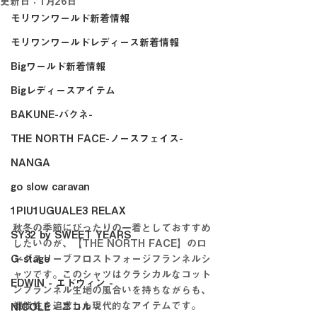
更新日：
1月26日
モリワンワールド新着情報
モリワンワールドレディース新着情報
Bigワールド新着情報
Bigレディースアイテム
BAKUNE-バクネ-
THE NORTH FACE-ノースフェイス-
NANGA
go slow caravan
1PIU1UGUALE3 RELAX
秋冬の季節にぴったりの一着としておすすめ
SY32 by SWEET YEARS
したいのが、【THE NORTH FACE】のロ
G-stage
ングスリーブフロストフォージフランネルシ
ャツです。このシャツはクラシカルなコット
EDWIN - エドウィン -
ンフランネル生地の風合いを持ちながらも、
機能性を追求した現代的なアイテムです。
NICOLE - ニコル -