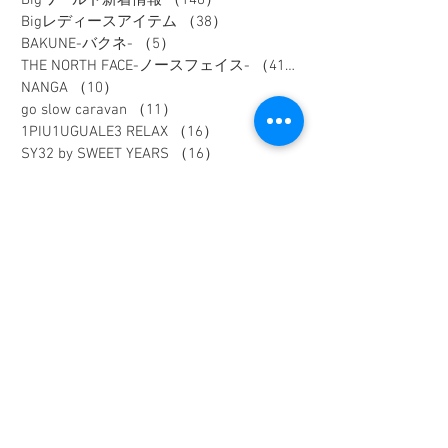
Bigワールド新着情報
（148）
148件の記事
Bigレディースアイテム
（38）
38件の記事
BAKUNE-バクネ-
（5）
5件の記事
THE NORTH FACE-ノースフェイス-
（41）
41件の記事
NANGA
（10）
10件の記事
go slow caravan
（11）
11件の記事
1PIU1UGUALE3 RELAX
（16）
16件の記事
SY32 by SWEET YEARS
（16）
16件の記事
G-stage
（17）
17件の記事
EDWIN - エドウィン -
（4）
4件の記事
NICOLE - ニコル -
（9）
9件の記事
TETE HOMME - テットオム -
（6）
6件の記事
メンズスーツ
（40）
40件の記事
メンズフォーマル
（9）
9件の記事
メンズカジュアル
（187）
187件の記事
ウィメンズアイテム
（74）
74件の記事
フレッシャーズスーツ
（2）
2件の記事
オーダースーツ
（1）
1件の記事
リクルートスーツ
（3）
3件の記事
セレモニースーツ
（10）
10件の記事
入学式アイテム
（3）
3件の記事