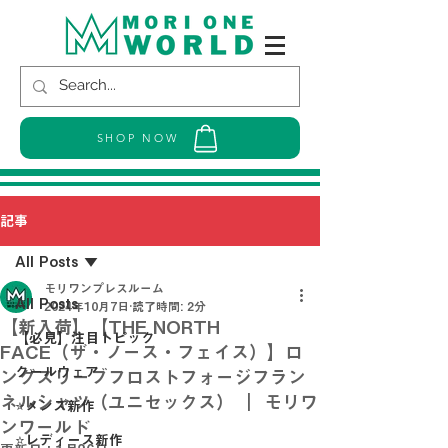
SHOP NOW
記事
All Posts
モリワンプレスルーム
All Posts
2024年10月7日
読了時間: 2分
【新入荷】【THE NORTH
【必見】注目トピック
FACE（ザ・ノース・フェイス）】ロ
クールウェア
ングスリーブフロストフォージフラン
ネルシャツ（ユニセックス） ｜ モリワ
⭐メンズ新作
ンワールド
⭐レディース新作