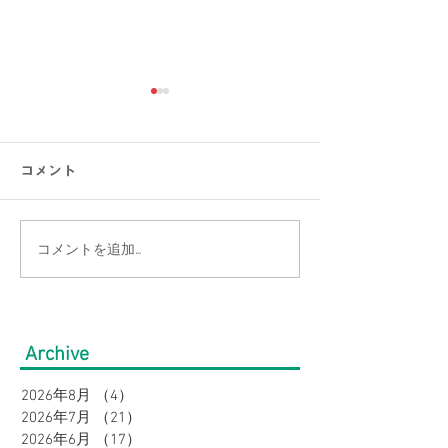
コメント
コメントを追加…
【涼感コーデ特集】お盆
【大きいサイズ
の帰省・旅行にぴった
見】快適にオシ
り！暑さ対策をしながら
盆の帰省・旅行
Archive
オシャレに。｜メンズ
すめコーデ特集
2026年8月
（4）
4件の記事
2026年7月
（21）
21件の記事
2026年6月
（17）
17件の記事