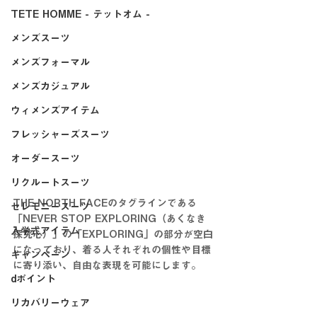
TETE HOMME - テットオム -
メンズスーツ
メンズフォーマル
メンズカジュアル
ウィメンズアイテム
フレッシャーズスーツ
オーダースーツ
リクルートスーツ
THE NORTH FACEのタグラインである
セレモニースーツ
「NEVER STOP EXPLORING（あくなき
入学式アイテム
探究心）」の「EXPLORING」の部分が空白
になっており、着る人それぞれの個性や目標
キャンペーン
に寄り添い、自由な表現を可能にします。
dポイント
リカバリーウェア