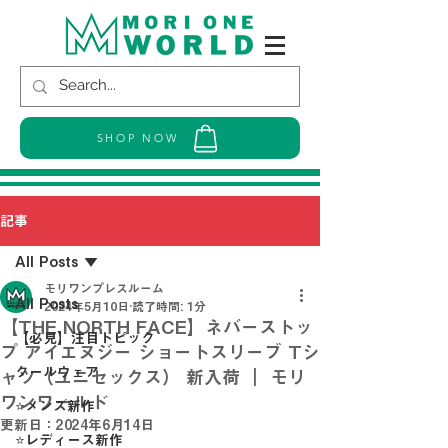
SHOP NOW
記事
All Posts
モリワンプレスルーム
All Posts
2024年5月10日
読了時間: 1分
【THE NORTH FACE】ネバーストッ
【必見】注目トピック
プ アイエヌジー ショートスリーブ Tシ
クールウェア
ャツ（ユニセックス） 新入荷 ｜ モリ
ワンワールド
⭐メンズ新作
更新日：
2024年6月14日
⭐レディース新作