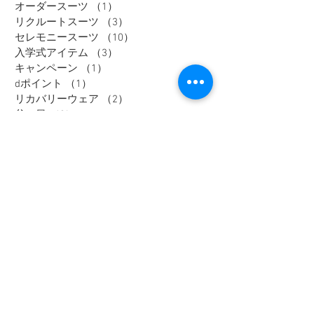
オーダースーツ
（1）
1件の記事
リクルートスーツ
（3）
3件の記事
セレモニースーツ
（10）
10件の記事
入学式アイテム
（3）
3件の記事
キャンペーン
（1）
1件の記事
dポイント
（1）
1件の記事
リカバリーウェア
（2）
2件の記事
父の日
（2）
2件の記事
セール
（7）
7件の記事
メンズインナー
（1）
1件の記事
大きいサイズ
（12）
12件の記事
リカバリーウェア
（1）
1件の記事
レディスフォーマル
（2）
2件の記事
メンズジャケット
（1）
1件の記事
メンズスラックス
（1）
1件の記事
メンズワイシャツ
（1）
1件の記事
Tag