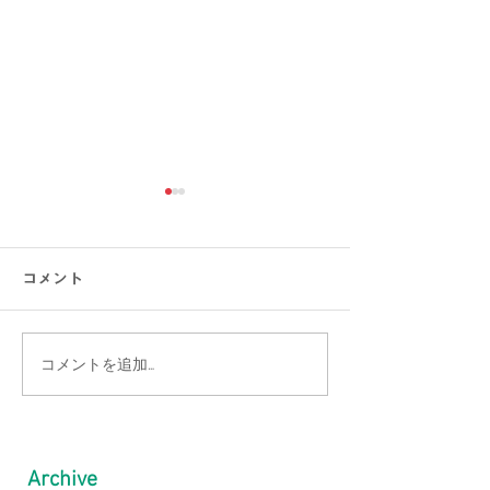
コメント
コメントを追加…
【THE NORTH FACE】
【夏支度☀】TH
普段使いから、アウトド
NORTH FAC
アまで使えるトートバッ
活躍トップス６
Archive