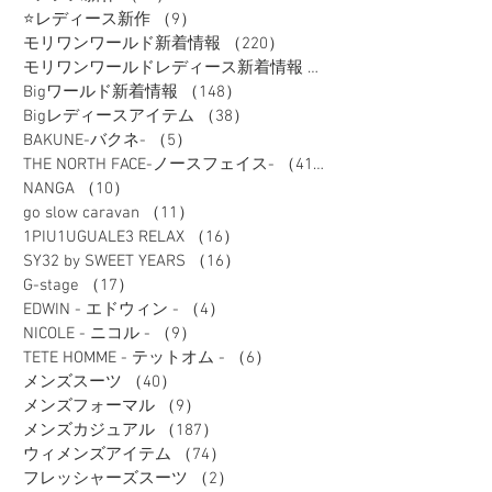
⭐レディース新作
（9）
9件の記事
モリワンワールド新着情報
（220）
220件の記事
モリワンワールドレディース新着情報
（80）
Bigワールド新着情報
（148）
148件の記事
Bigレディースアイテム
（38）
38件の記事
BAKUNE-バクネ-
（5）
5件の記事
THE NORTH FACE-ノースフェイス-
（41）
41件の記事
NANGA
（10）
10件の記事
go slow caravan
（11）
11件の記事
1PIU1UGUALE3 RELAX
（16）
16件の記事
SY32 by SWEET YEARS
（16）
16件の記事
G-stage
（17）
17件の記事
EDWIN - エドウィン -
（4）
4件の記事
NICOLE - ニコル -
（9）
9件の記事
TETE HOMME - テットオム -
（6）
6件の記事
メンズスーツ
（40）
40件の記事
メンズフォーマル
（9）
9件の記事
メンズカジュアル
（187）
187件の記事
ウィメンズアイテム
（74）
74件の記事
フレッシャーズスーツ
（2）
2件の記事