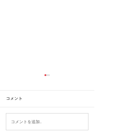
コメント
コメントを追加…
【涼しい×オシャレ】快
【今季はコレ】