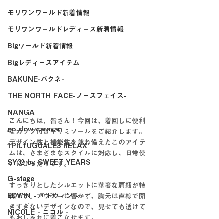
モリワンワールド新着情報
モリワンワールドレディース新着情報
Bigワールド新着情報
Bigレディースアイテム
BAKUNE-バクネ-
THE NORTH FACE-ノースフェイス-
NANGA
こんにちは、皆さん！今回は、着回しに便利
go slow caravan
なカップ付きキャミソールをご紹介します。
デザイン性と機能性を兼ね備えたこのアイテ
1PIU1UGUALE3 RELAX
ムは、さまざまなスタイルに対応し、日常使
SY32 by SWEET YEARS
いにぴったりです。
G-stage
すっきりとしたシルエットに華奢な肩紐が特
EDWIN - エドウィン -
徴です。アウターに響かず、胸元は直線で開
きすぎないデザインなので、見せても透けて
NICOLE - ニコル -
もおしゃれに着こなせます。