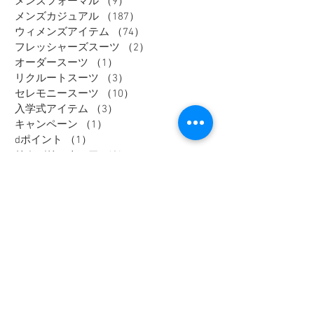
メンズフォーマル
（9）
9件の記事
メンズカジュアル
（187）
187件の記事
ウィメンズアイテム
（74）
74件の記事
フレッシャーズスーツ
（2）
2件の記事
オーダースーツ
（1）
1件の記事
リクルートスーツ
（3）
3件の記事
セレモニースーツ
（10）
10件の記事
入学式アイテム
（3）
3件の記事
キャンペーン
（1）
1件の記事
dポイント
（1）
1件の記事
リカバリーウェア
（2）
2件の記事
父の日
（2）
2件の記事
セール
（7）
7件の記事
メンズインナー
（1）
1件の記事
大きいサイズ
（12）
12件の記事
リカバリーウェア
（1）
1件の記事
レディスフォーマル
（2）
2件の記事
メンズジャケット
（1）
1件の記事
メンズスラックス
（1）
1件の記事
メンズワイシャツ
（1）
1件の記事