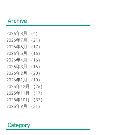
適に軽やかに着こなしな
心地でオンオフ
がら、きちんと見え半袖
る！麻調半袖セ
Archive
セットアップ４選｜ウィ
プをご紹介｜ウ
2026年8月
（4）
4件の記事
メンズ
2026年7月
（21）
21件の記事
2026年6月
（17）
17件の記事
2026年5月
（16）
16件の記事
2026年4月
（16）
16件の記事
2026年3月
（16）
16件の記事
2026年2月
（20）
20件の記事
2026年1月
（10）
10件の記事
2025年12月
（26）
26件の記事
2025年11月
（17）
17件の記事
2025年10月
（32）
32件の記事
2025年9月
（31）
31件の記事
Category