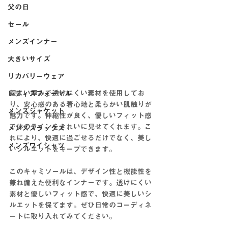
父の日
セール
メンズインナー
大きいサイズ
リカバリーウェア
程よい厚みで透けにくい素材を使用してお
レディスフォーマル
り、安心感のある着心地と柔らかい肌触りが
メンズジャケット
魅力です。伸縮性が良く、優しいフィット感
で体のラインをきれいに見せてくれます。こ
メンズスラックス
れにより、快適に過ごせるだけでなく、美し
メンズワイシャツ
いシルエットをキープできます。
このキャミソールは、デザイン性と機能性を
兼ね備えた便利なインナーです。透けにくい
素材と優しいフィット感で、快適に美しいシ
ルエットを保てます。ぜひ日常のコーディネ
ートに取り入れてみてください。