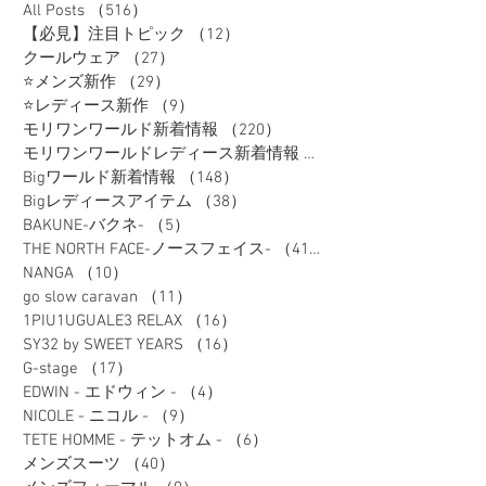
All Posts
（516）
516件の記事
【必見】注目トピック
（12）
12件の記事
クールウェア
（27）
27件の記事
⭐メンズ新作
（29）
29件の記事
⭐レディース新作
（9）
9件の記事
モリワンワールド新着情報
（220）
220件の記事
モリワンワールドレディース新着情報
（80）
Bigワールド新着情報
（148）
148件の記事
Bigレディースアイテム
（38）
38件の記事
BAKUNE-バクネ-
（5）
5件の記事
THE NORTH FACE-ノースフェイス-
（41）
41件の記事
NANGA
（10）
10件の記事
go slow caravan
（11）
11件の記事
1PIU1UGUALE3 RELAX
（16）
16件の記事
SY32 by SWEET YEARS
（16）
16件の記事
G-stage
（17）
17件の記事
EDWIN - エドウィン -
（4）
4件の記事
NICOLE - ニコル -
（9）
9件の記事
TETE HOMME - テットオム -
（6）
6件の記事
メンズスーツ
（40）
40件の記事