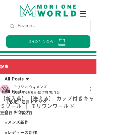
SHOP NOW
記事
All Posts
モリワン ウィメンズ
All Posts
2024年6月6日
読了時間: 1分
【新入荷】【洗える】 カップ付きキャ
【必見】注目トピック
ミソール ｜ モリワンワールド
クールウェア
更新日：
1月23日
⭐メンズ新作
⭐レディース新作