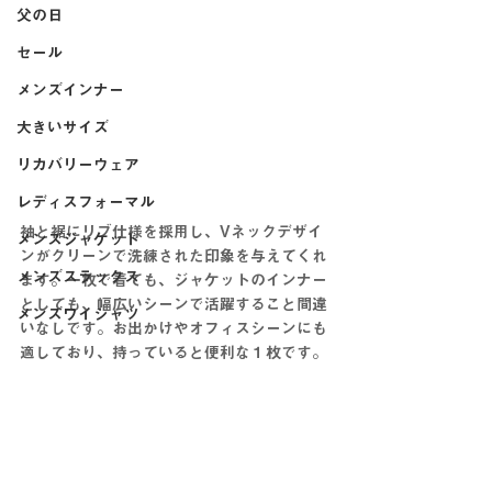
父の日
セール
メンズインナー
大きいサイズ
リカバリーウェア
レディスフォーマル
袖と裾にリブ仕様を採用し、Vネックデザイ
メンズジャケット
ンがクリーンで洗練された印象を与えてくれ
メンズスラックス
ます。一枚で着ても、ジャケットのインナー
としても、幅広いシーンで活躍すること間違
メンズワイシャツ
いなしです。お出かけやオフィスシーンにも
適しており、持っていると便利な１枚です。