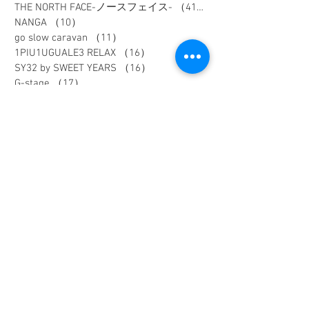
THE NORTH FACE-ノースフェイス-
（41）
41件の記事
NANGA
（10）
10件の記事
go slow caravan
（11）
11件の記事
1PIU1UGUALE3 RELAX
（16）
16件の記事
SY32 by SWEET YEARS
（16）
16件の記事
G-stage
（17）
17件の記事
EDWIN - エドウィン -
（4）
4件の記事
NICOLE - ニコル -
（9）
9件の記事
TETE HOMME - テットオム -
（6）
6件の記事
メンズスーツ
（40）
40件の記事
メンズフォーマル
（9）
9件の記事
メンズカジュアル
（187）
187件の記事
ウィメンズアイテム
（74）
74件の記事
フレッシャーズスーツ
（2）
2件の記事
オーダースーツ
（1）
1件の記事
リクルートスーツ
（3）
3件の記事
セレモニースーツ
（10）
10件の記事
入学式アイテム
（3）
3件の記事
キャンペーン
（1）
1件の記事
dポイント
（1）
1件の記事