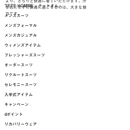
より、さらりと快適に着ていただけます。汗
TETE HOMME - テットオム -
を気にせずに快適に過ごせるのは、大きな魅
力です。
メンズスーツ
メンズフォーマル
メンズカジュアル
ウィメンズアイテム
フレッシャーズスーツ
オーダースーツ
リクルートスーツ
セレモニースーツ
入学式アイテム
キャンペーン
dポイント
リカバリーウェア