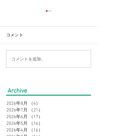
コメント
コメントを追加…
【涼感コーデ特集】お盆
【接触冷感素材
の帰省・旅行にぴった
通勤をもっと涼
り！暑さ対策をしながら
のオフィスカジ
Archive
オシャレに。｜メンズ
集｜URBAN SQ
2026年8月
（4）
4件の記事
2026年7月
（21）
21件の記事
2026年6月
（17）
17件の記事
2026年5月
（16）
16件の記事
2026年4月
（16）
16件の記事