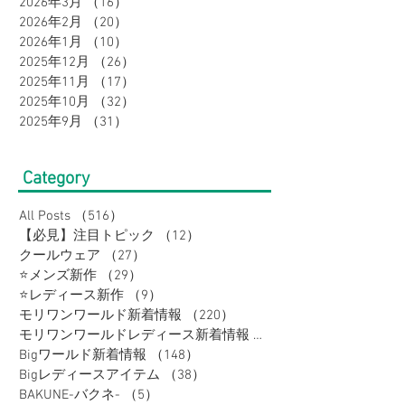
2026年3月
（16）
16件の記事
2026年2月
（20）
20件の記事
2026年1月
（10）
10件の記事
2025年12月
（26）
26件の記事
2025年11月
（17）
17件の記事
2025年10月
（32）
32件の記事
2025年9月
（31）
31件の記事
Category
All Posts
（516）
516件の記事
【必見】注目トピック
（12）
12件の記事
クールウェア
（27）
27件の記事
⭐メンズ新作
（29）
29件の記事
⭐レディース新作
（9）
9件の記事
モリワンワールド新着情報
（220）
220件の記事
モリワンワールドレディース新着情報
（80）
Bigワールド新着情報
（148）
148件の記事
Bigレディースアイテム
（38）
38件の記事
BAKUNE-バクネ-
（5）
5件の記事