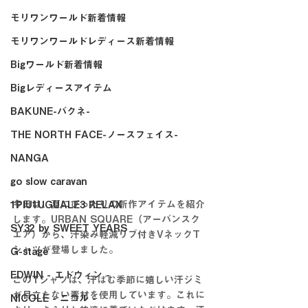
モリワンワールド新着情報
モリワンワールドレディース新着情報
Bigワールド新着情報
Bigレディースアイテム
BAKUNE-バクネ-
THE NORTH FACE-ノースフェイス-
NANGA
go slow caravan
今日は、夏にぴったりの新作アイテムを紹介
1PIU1UGUALE3 RELAX
します。URBAN SQUARE（アーバンスク
SY32 by SWEET YEARS
エア）から、汗染み軽減リブ付きVネックT
シャツが登場しました。
G-stage
EDWIN - エドウィン -
このTシャツは、汗ばむ季節に嬉しい汗ジミ
が目立たない素材を使用しています。これに
NICOLE - ニコル -