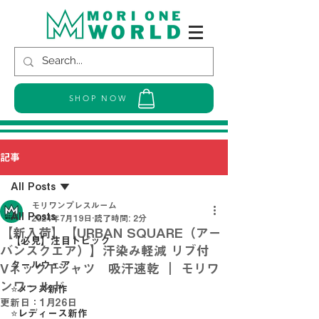
SHOP NOW
記事
All Posts
モリワンプレスルーム
All Posts
2024年7月19日
読了時間: 2分
【新入荷】【URBAN SQUARE（アー
【必見】注目トピック
バンスクエア）】汗染み軽減 リブ付
クールウェア
VネックTシャツ 吸汗速乾 ｜ モリワ
ンワールド
⭐メンズ新作
更新日：
1月26日
⭐レディース新作