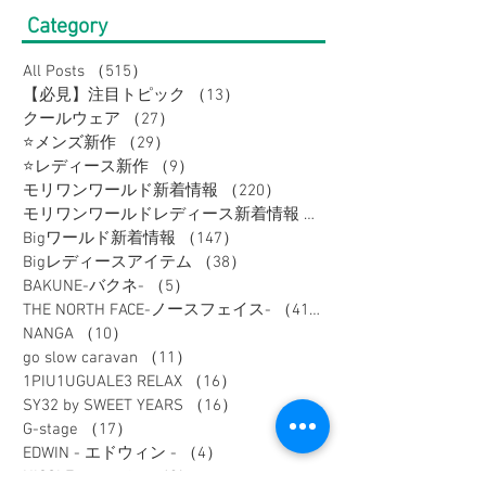
Category
All Posts
（515）
515件の記事
【必見】注目トピック
（13）
13件の記事
クールウェア
（27）
27件の記事
⭐メンズ新作
（29）
29件の記事
⭐レディース新作
（9）
9件の記事
モリワンワールド新着情報
（220）
220件の記事
モリワンワールドレディース新着情報
（80）
Bigワールド新着情報
（147）
147件の記事
Bigレディースアイテム
（38）
38件の記事
BAKUNE-バクネ-
（5）
5件の記事
THE NORTH FACE-ノースフェイス-
（41）
41件の記事
NANGA
（10）
10件の記事
go slow caravan
（11）
11件の記事
1PIU1UGUALE3 RELAX
（16）
16件の記事
SY32 by SWEET YEARS
（16）
16件の記事
G-stage
（17）
17件の記事
EDWIN - エドウィン -
（4）
4件の記事
NICOLE - ニコル -
（9）
9件の記事