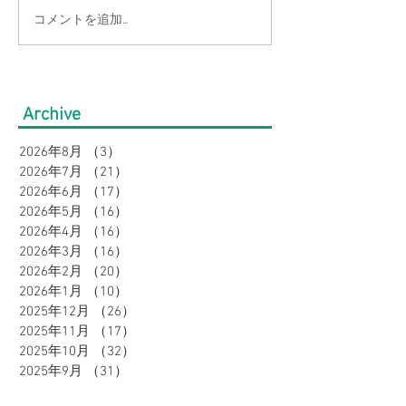
コメントを追加…
【涼しい×オシャレ】快
【今季はコレ】
適に軽やかに着こなしな
心地でオンオフ
がら、きちんと見え半袖
る！麻調半袖セ
Archive
セットアップ４選｜ウィ
プをご紹介｜ウ
2026年8月
（3）
3件の記事
メンズ
2026年7月
（21）
21件の記事
2026年6月
（17）
17件の記事
2026年5月
（16）
16件の記事
2026年4月
（16）
16件の記事
2026年3月
（16）
16件の記事
2026年2月
（20）
20件の記事
2026年1月
（10）
10件の記事
2025年12月
（26）
26件の記事
2025年11月
（17）
17件の記事
2025年10月
（32）
32件の記事
2025年9月
（31）
31件の記事