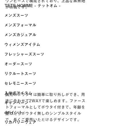
ワンピースで構成されており、上品な黒無地
TETE HOMME - テットオム -
が特徴です。
メンズスーツ
メンズフォーマル
メンズカジュアル
ウィメンズアイテム
フレッシャーズスーツ
オーダースーツ
リクルートスーツ
セレモニースーツ
入学式アイテム
胸元のボウタイは簡単に取り外しができ、用
途に合わせて2WAYで楽しめます。ファース
キャンペーン
トフォーマルとしてボウタイ付きで、年齢を
dポイント
重ねたらボウタイ無しのシンプルスタイル
で、長くご愛用いただけるデザインです。
リカバリーウェア