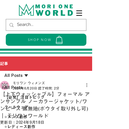
SHOP NOW
記事
All Posts
モリワン ウィメンズ
All Posts
2024年6月20日
読了時間: 2分
【上下ウォッシャブル】フォーマル ア
【必見】注目トピック
ンサンブル ノーカラージャケット/ワ
クールウェア
ンピース 黒無地(ボウタイ取り外し可)
｜ モリワンワールド
⭐メンズ新作
更新日：
2024年9月18日
⭐レディース新作