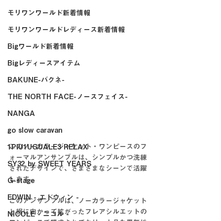
モリワンワールド新着情報
モリワンワールドレディース新着情報
Bigワールド新着情報
Bigレディースアイテム
BAKUNE-バクネ-
THE NORTH FACE-ノースフェイス-
NANGA
go slow caravan
このノーカラージャケット・ワンピースのフ
1PIU1UGUALE3 RELAX
ォーマルアンサンブルは、シンプルかつ洗練
SY32 by SWEET YEARS
されたデザインで、さまざまなシーンで活躍
します。
G-stage
EDWIN - エドウィン -
このアンサンブルは、ノーカラージャケット
と裾に向かって拡がったフレアシルエットの
NICOLE - ニコル -