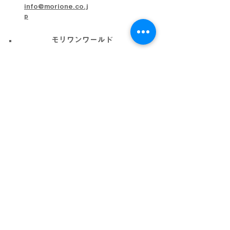
info@morione.co.j
p
モリワンワールド
金沢本店
金沢近岡店
加賀店
富山本店
高岡店
ビッグワールド
金沢店
会社概要
プライバシーポリシー
利用規約
採用情報