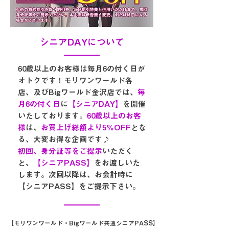
シニアDAYについて
60歳以上のお客様は毎月6の付く日が
オトクです！モリワンワールド各
店、及びBigワールド金沢店では、
毎
月6の付く日
に
【シニアDAY】
を開催
いたしております。
60歳以上のお客
様
は、
お買上げ総額より5％OFF
とな
る、大変お得な企画です♪
初回、身分証等をご提示
いただく
と、
【シニアPASS】
をお渡しいた
します。次回以降は、お会計時に
【シニアPASS】をご提示下さい。
【モリワンワールド・Bigワールド共通シニアPASS】