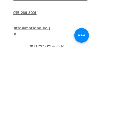
076-269-3001
info@morione.co.j
p
モリワンワールド
金沢本店
金沢近岡店
加賀店
富山本店
高岡店
ビッグワールド
金沢店
会社概要
プライバシーポリシー