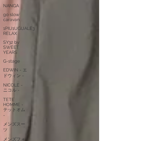
NANGA
go slow
caravan
1PIU1UGUALE3
RELAX
SY32 by
SWEET
YEARS
G-stage
EDWIN - エ
ドウィン -
NICOLE -
ニコル -
TETE
HOMME -
テットオム
-
メンズスー
ツ
メンズフォ