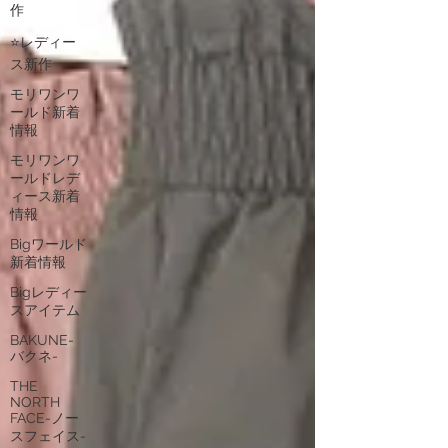
作
⭐レディー
ス新作
モリワンワ
ールド新着
情報
モリワンワ
ールドレデ
ィース新着
情報
Bigワールド
新着情報
Bigレディー
スアイテム
BAKUNE-
バクネ-
THE
NORTH
FACE-ノー
スフェイス-