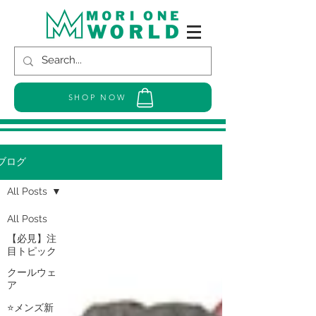
SHOP NOW
ブログ
All Posts
All Posts
【必見】注
目トピック
クールウェ
ア
⭐メンズ新