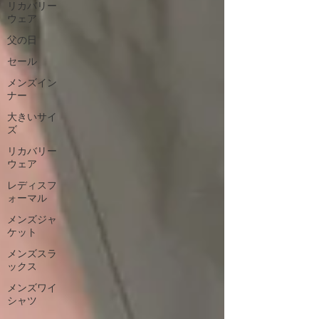
リカバリー
ウェア
父の日
セール
メンズイン
ナー
大きいサイ
ズ
リカバリー
ウェア
レディスフ
ォーマル
メンズジャ
ケット
メンズスラ
ックス
メンズワイ
シャツ