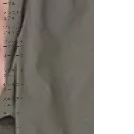
ーマル
メンズカジ
ュアル
ウィメンズ
アイテム
フレッシャ
ーズスーツ
オーダース
ーツ
リクルート
スーツ
セレモニー
スーツ
入学式アイ
テム
キャンペー
ン
dポイント