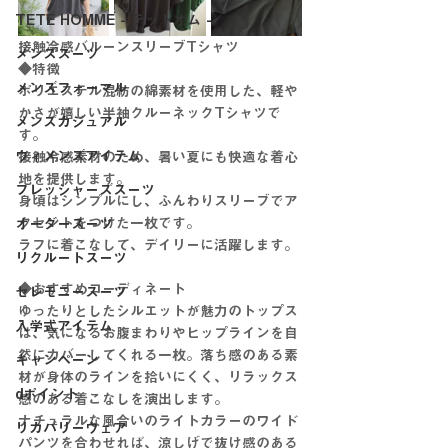
TETE HOMME - テットオム -
接触冷感バルーンスリーブTシャツ
メンズスーツ
◆特徴
メンズフォーマル
ポリエステル混紡の綿素材を使用した、軽や
かさが嬉しい半袖クルーネックTシャツで
メンズカジュアル
す。
ウィメンズアイテム
接触冷感素材のため、暑い夏にも快適な着心
地を提供します。
フレッシャーズスーツ
身頃はシンプルにし、ふんわりスリーブでア
クセントをつけた一枚です。
オーダースーツ
ラフに着こなして、デイリーに活躍します。
リクルートスーツ
◆おすすめコーディネート
セレモニースーツ
ゆったりとしたシルエットが魅力のトップス
入学式アイテム
は、気になるお腹まわりやヒップラインを自
然にカバーしてくれる一枚。落ち感のある素
キャンペーン
材が身体のラインを拾いにくく、リラックス
dポイント
感のある着こなしを演出します。
ナチュラルな風合いのライトカラーのワイド
リカバリーウェア
パンツを合わせれば、涼しげで抜け感のある