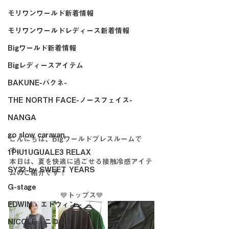
モリワンワールド新着情報
モリワンワールドレディース新着情報
Bigワールド新着情報
Bigレディースアイテム
BAKUNE-バクネ-
THE NORTH FACE-ノースフェイス-
NANGA
go slow caravan
こんにちは、Bigワールドプレスルームで
す。
1PIU1UGUALE3 RELAX
本日は、夏を快適に過ごせる接触冷感アイテ
SY32 by SWEET YEARS
ムのご紹介です！
G-stage
💙トップス💙
EDWIN - エドウィン -
NICOLE - ニコル -