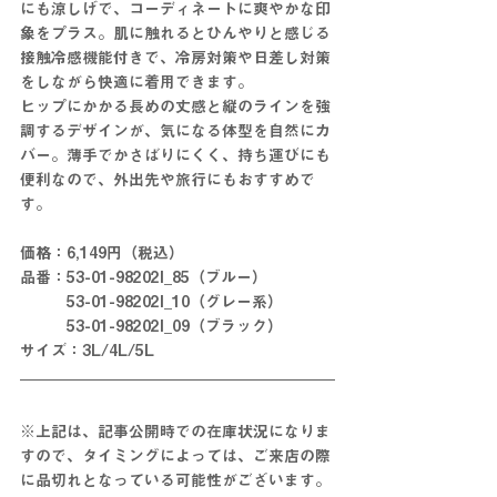
にも涼しげで、コーディネートに爽やかな印
象をプラス。肌に触れるとひんやりと感じる
接触冷感機能付きで、冷房対策や日差し対策
をしながら快適に着用できます。
ヒップにかかる長めの丈感と縦のラインを強
調するデザインが、気になる体型を自然にカ
バー。薄手でかさばりにくく、持ち運びにも
便利なので、外出先や旅行にもおすすめで
す。
価格：6,149円（税込）
品番：53-01-98202l_85（ブルー）
　　　53-01-98202l_10（グレー系）
　　　53-01-98202l_09（ブラック）
サイズ：3L/4L/5L
※上記は、記事公開時での在庫状況になりま
すので、タイミングによっては、ご来店の際
に品切れとなっている可能性がございます。