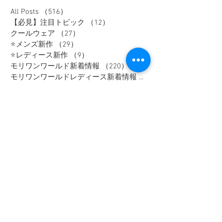
All Posts
（516）
516件の記事
【必見】注目トピック
（12）
12件の記事
クールウェア
（27）
27件の記事
⭐メンズ新作
（29）
29件の記事
⭐レディース新作
（9）
9件の記事
モリワンワールド新着情報
（220）
220件の記事
モリワンワールドレディース新着情報
（80）
Bigワールド新着情報
（148）
148件の記事
Bigレディースアイテム
（38）
38件の記事
BAKUNE-バクネ-
（5）
5件の記事
THE NORTH FACE-ノースフェイス-
（41）
41件の記事
NANGA
（10）
10件の記事
go slow caravan
（11）
11件の記事
1PIU1UGUALE3 RELAX
（16）
16件の記事
SY32 by SWEET YEARS
（16）
16件の記事
G-stage
（17）
17件の記事
EDWIN - エドウィン -
（4）
4件の記事
NICOLE - ニコル -
（9）
9件の記事
TETE HOMME - テットオム -
（6）
6件の記事
メンズスーツ
（40）
40件の記事