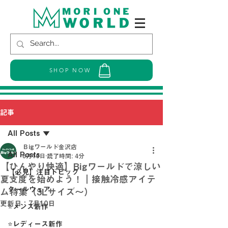
SHOP NOW
記事
All Posts
Ｂigワールド金沢店
All Posts
6月10日
読了時間: 4分
【ひんやり快適】Bigワールドで涼しい
【必見】注目トピック
夏支度を始めよう！｜接触冷感アイテ
クールウェア
ム特集（3Lサイズ～）
更新日：
7月10日
⭐メンズ新作
⭐レディース新作