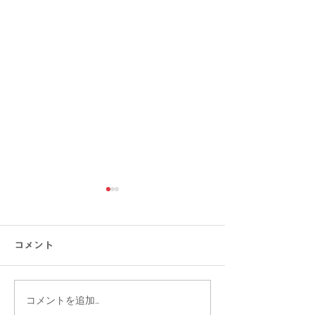
コメント
コメントを追加…
【涼感コーデ特集】お盆
【大きいサイズ