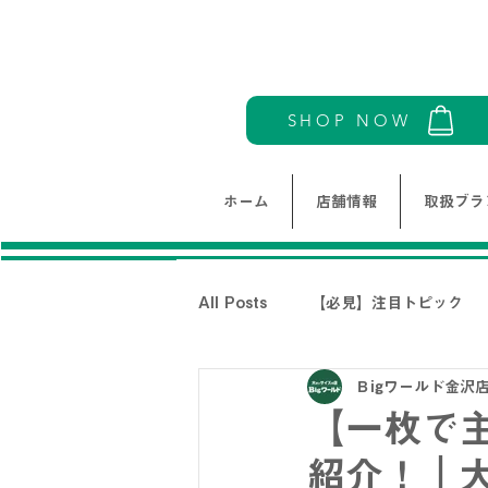
SHOP NOW
ホーム
店舗情報
取扱ブラ
All Posts
【必見】注目トピック
Ｂigワールド金沢
モリワンワールドレディース新着情
【一枚で
紹介！｜
THE NORTH FACE-ノースフェイ