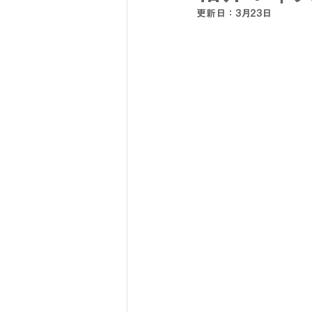
更新日：
3月23日
SY32 by SWEET YEARS
G-
メンズスーツ
メンズフォーマ
リクルートスーツ
セレモニー