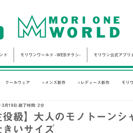
ンド
モリワンワールド -WEBチラシ-
モリワン公式アプリ＆
クールウェア
⭐メンズ新作
⭐レディース新作
モリ
店
3月19日
読了時間: 2分
報
Bigワールド新着情報
Bigレディースアイテム
BAK
主役級】大人のモノトーンシ
大きいサイズ
ス-
NANGA
go slow caravan
1PIU1UGUALE3 RE