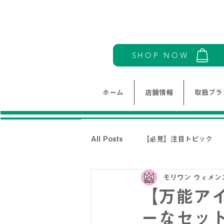
SHOP NOW
ホーム
店舗情報
取扱ブラ
All Posts
【必見】注目トピック
モリワン ウィメン
モリワンワールドレディース新着情
【万能ア
ーなセッ
THE NORTH FACE-ノースフェイ