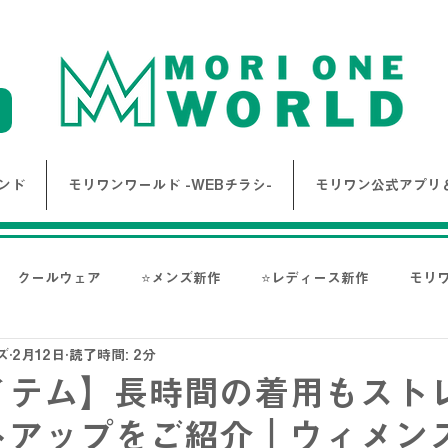
ンド
モリワンワールド -WEBチラシ-
モリワン公式アプリ＆
クールウェア
⭐メンズ新作
⭐レディース新作
モリ
ズ
2月12日
読了時間: 2分
報
Bigワールド新着情報
Bigレディースアイテム
BAK
イテム】長時間の着用もスト
トアップをご紹介｜ウィメン
ス-
NANGA
go slow caravan
1PIU1UGUALE3 RE