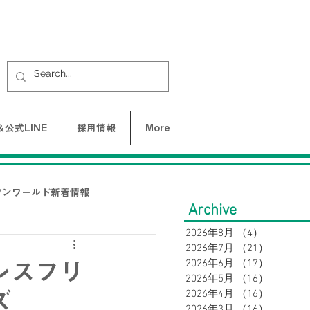
公式LINE
採用情報
More
ワンワールド新着情報
Archive
2026年8月
（4）
4件の記事
2026年7月
（21）
21件の
UNE-バクネ-
2026年6月
（17）
17件の
レスフリ
2026年5月
（16）
16件の
2026年4月
（16）
16件の
ズ
LAX
2026年3月
（16）
16件の