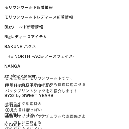
モリワンワールド新着情報
モリワンワールドレディース新着情報
Bigワールド新着情報
Bigレディースアイテム
BAKUNE-バクネ-
THE NORTH FACE-ノースフェイス-
NANGA
go slow caravan
こんにちは、モリワンワールドです。
本日は、夏のアウトドアでも快適に過ごせる
1PIU1UGUALE3 RELAX
バックプリントシャツをご紹介します！
SY32 by SWEET YEARS
🌟麻ライクな素材🌟
G-stage
①見た目は麻っぽい
EDWIN - エドウィン -
節感（ネップ感）やナチュラルな表面感があ
り、涼しげに見える
NICOLE - ニコル -