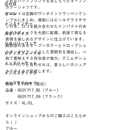
ふれるバックプリントをあしらったオープン
父の日
カラーシャツです。
フロントは左胸のワンポイントワッペンでシ
セール
ンプルにまとめ、背面にはビールグラスやヤ
メンズインナー
シの木、ロゴを組み合わせたインパクトのあ
るグラフィックを大胆に配置。前後で異なる
大きいサイズ
表情を楽しめるデザインに仕上げています。
リカバリーウェア
開放感のあるオープンカラーとドロップショ
ルダーがリラックスした雰囲気を演出し、一
レディスフォーマル
枚で着映えする存在感が魅力。デニムやショ
メンズジャケット
ートパンツと合わせれば、夏らしいカジュア
ルスタイルが完成します。
メンズスラックス
メンズワイシャツ
価格：9,790円（税込）
品番：6501717_85（ブルー）
　　　6501717_09（ブラック）
サイズ：4L/5L
オンラインショップからのご購入はこちらか
ら↓↓
ブルー　