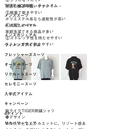
②シワになりにくい
TETE HOMME - テットオム -
本物の麻より扱いやすい
③軽量で乾きやすい
メンズスーツ
ポリエステル系なら速乾性が高い
メンズフォーマル
④洗濯しやすい
家庭洗濯できる商品が多い
メンズカジュアル
⑤ストレッチ性を持たせやすい
ストレッチ性で動きやすい
ウィメンズアイテム
フレッシャーズスーツ
オーダースーツ
リクルートスーツ
セレモニースーツ
入学式アイテム
キャンペーン
麻ライクTIGER刺繍シャツ
dポイント
◆デザイン
リカバリーウェア
ゆったりとしたシルエットに、リゾート感あ