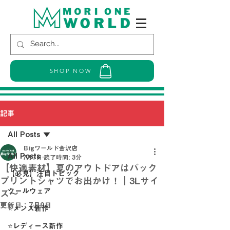
SHOP NOW
記事
All Posts
Ｂigワールド金沢店
All Posts
7月7日
読了時間: 3分
【快適素材】夏のアウトドアはバック
【必見】注目トピック
プリントシャツでお出かけ！｜3Lサイ
クールウェア
ズ～
更新日：
7月9日
⭐メンズ新作
⭐レディース新作