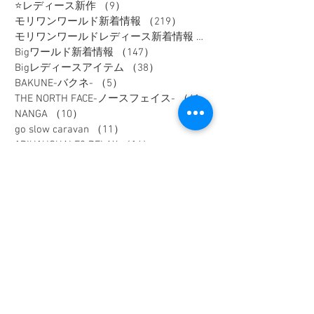
⭐レディース新作
（9）
9件の記事
モリワンワールド新着情報
（219）
219件の記事
モリワンワールドレディース新着情報
（80）
Bigワールド新着情報
（147）
147件の記事
Bigレディースアイテム
（38）
38件の記事
BAKUNE-バクネ-
（5）
5件の記事
THE NORTH FACE-ノースフェイス-
（41）
41件の記事
NANGA
（10）
10件の記事
go slow caravan
（11）
11件の記事
1PIU1UGUALE3 RELAX
（16）
16件の記事
SY32 by SWEET YEARS
（16）
16件の記事
G-stage
（17）
17件の記事
EDWIN - エドウィン -
（4）
4件の記事
NICOLE - ニコル -
（9）
9件の記事
TETE HOMME - テットオム -
（6）
6件の記事
メンズスーツ
（40）
40件の記事
メンズフォーマル
（9）
9件の記事
メンズカジュアル
（186）
186件の記事
ウィメンズアイテム
（74）
74件の記事
フレッシャーズスーツ
（2）
2件の記事