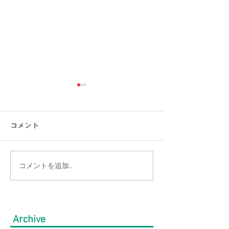
コメント
コメントを追加…
【大きいサイズの方必
【よりどり3点目
見】快適にオシャレ！お
ラックス・長袖
盆の帰省・旅行にもおす
ツ・半袖ワイシ
Archive
すめコーデ特集｜メンズ
得！大きいサイ