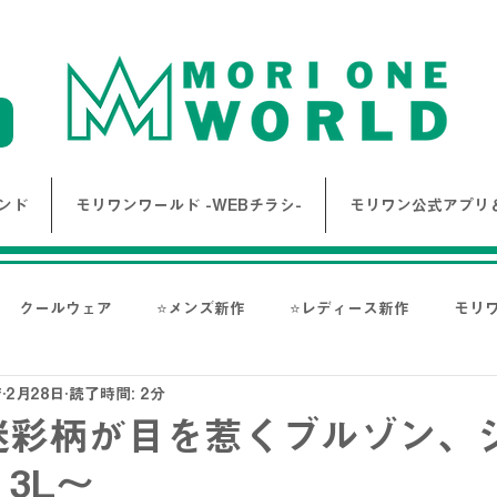
ンド
モリワンワールド -WEBチラシ-
モリワン公式アプリ＆
クールウェア
⭐メンズ新作
⭐レディース新作
モリ
店
2月28日
読了時間: 2分
報
Bigワールド新着情報
Bigレディースアイテム
BAK
迷彩柄が目を惹くブルゾン、
3L～
ス-
NANGA
go slow caravan
1PIU1UGUALE3 RE