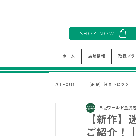
SHOP NOW
ホーム
店舗情報
取扱ブラ
All Posts
【必見】注目トピック
Ｂigワールド金沢
モリワンワールドレディース新着情
【新作】
ご紹介！｜
THE NORTH FACE-ノースフェイ