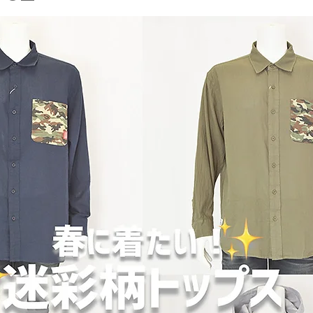
stage
EDWIN - エドウィン -
NICOLE - ニコル -
T
ル
メンズカジュアル
ウィメンズアイテム
フレッシャ
スーツ
入学式アイテム
キャンペーン
dポイント