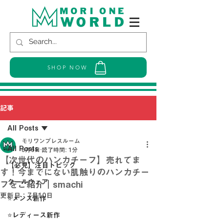
SHOP NOW
記事
All Posts
モリワンプレスルーム
All Posts
6月9日
読了時間: 1分
【次世代のハンカチーフ】売れてま
【必見】注目トピック
す！今までにない肌触りのハンカチー
クールウェア
フをご紹介｜smachi
更新日：
7月10日
⭐メンズ新作
⭐レディース新作