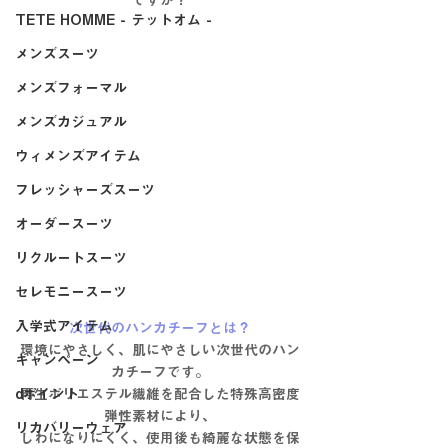
ですか？
TETE HOMME - テットオム -
メンズスーツ
メンズフォーマル
メンズカジュアル
ウィメンズアイテム
フレッシャーズスーツ
オーダースーツ
リクルートスーツ
セレモニースーツ
入学式アイテム
次世代のハンカチーフとは？
環境にやさしく、肌にやさしい次世代のハン
キャンペーン
カチーフです。
dポイント
再生ポリエステル繊維を配合した特殊高密度
弾性素材により、
リカバリーウェア
しわになりにくく、使用後も綺麗な状態を保