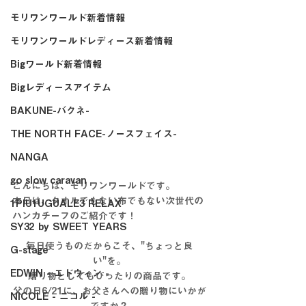
モリワンワールド新着情報
モリワンワールドレディース新着情報
Bigワールド新着情報
Bigレディースアイテム
BAKUNE-バクネ-
THE NORTH FACE-ノースフェイス-
NANGA
go slow caravan
こんにちは、モリワンワールドです。
本日は、タオルでもない布でもない次世代の
1PIU1UGUALE3 RELAX
ハンカチーフのご紹介です！
SY32 by SWEET YEARS
毎日使うものだからこそ、"ちょっと良
G-stage
い"を。
EDWIN - エドウィン -
贈り物としてもぴったりの商品です。
父の日6/21に、お父さんへの贈り物にいかが
NICOLE - ニコル -