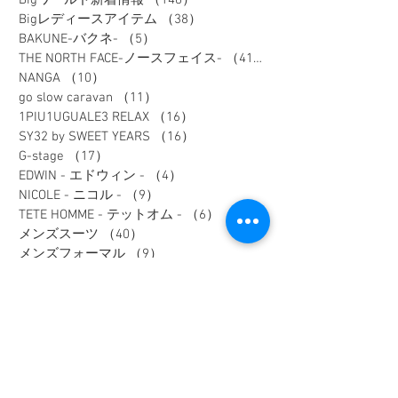
Bigレディースアイテム
（38）
38件の記事
BAKUNE-バクネ-
（5）
5件の記事
THE NORTH FACE-ノースフェイス-
（41）
41件の記事
NANGA
（10）
10件の記事
go slow caravan
（11）
11件の記事
1PIU1UGUALE3 RELAX
（16）
16件の記事
SY32 by SWEET YEARS
（16）
16件の記事
G-stage
（17）
17件の記事
EDWIN - エドウィン -
（4）
4件の記事
NICOLE - ニコル -
（9）
9件の記事
TETE HOMME - テットオム -
（6）
6件の記事
メンズスーツ
（40）
40件の記事
メンズフォーマル
（9）
9件の記事
メンズカジュアル
（187）
187件の記事
ウィメンズアイテム
（74）
74件の記事
フレッシャーズスーツ
（2）
2件の記事
オーダースーツ
（1）
1件の記事
リクルートスーツ
（3）
3件の記事
セレモニースーツ
（10）
10件の記事
入学式アイテム
（3）
3件の記事