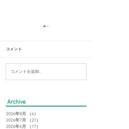
コメント
コメントを追加…
【涼感コーデ特集】お盆
【接触冷感素材
の帰省・旅行にぴった
通勤をもっと涼
り！暑さ対策をしながら
のオフィスカジ
Archive
オシャレに。｜メンズ
集｜URBAN SQ
2026年8月
（4）
4件の記事
2026年7月
（21）
21件の記事
2026年6月
（17）
17件の記事