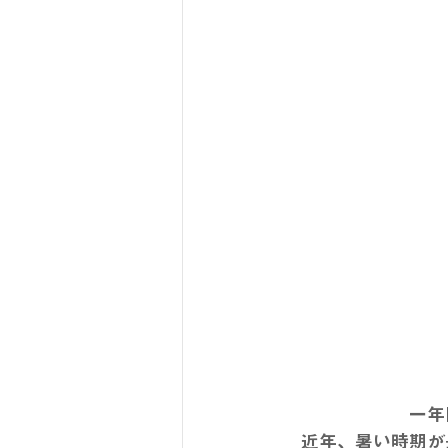
一年
近年、暑い時期が