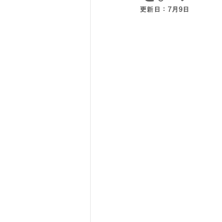
更新日：
7月9日
SY32 by SWEET YEARS
G-
メンズスーツ
メンズフォーマ
リクルートスーツ
セレモニー