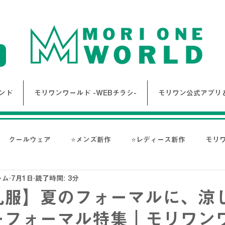
ンド
モリワンワールド -WEBチラシ-
モリワン公式アプリ＆
クールウェア
⭐メンズ新作
⭐レディース新作
モリ
ーム
7月1日
読了時間: 3分
報
Bigワールド新着情報
Bigレディースアイテム
BAK
礼服】夏のフォーマルに、涼
ーフォーマル特集｜モリワン
ス-
NANGA
go slow caravan
1PIU1UGUALE3 RE