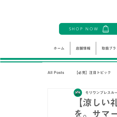
SHOP NOW
ホーム
店舗情報
取扱ブラ
All Posts
【必見】注目トピック
モリワンプレスル
モリワンワールドレディース新着情
【涼しい
を。サマ
THE NORTH FACE-ノースフェイ