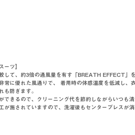
【風抜ける　高通気スーツ】								
して、約3倍の通風量を有す「BREATH EFFECT」
非常に優れた風通りで、 着用時の体感温度を低減し、
循環させることで蒸れも防ぎます。								
ができるので、クリーニング代を節約しながらいつも清
工が施されていますので、洗濯後もセンタープレスが消