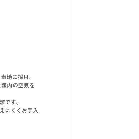
を表地に採用。
衣類内の空気を
潔です。
えにくくお手入