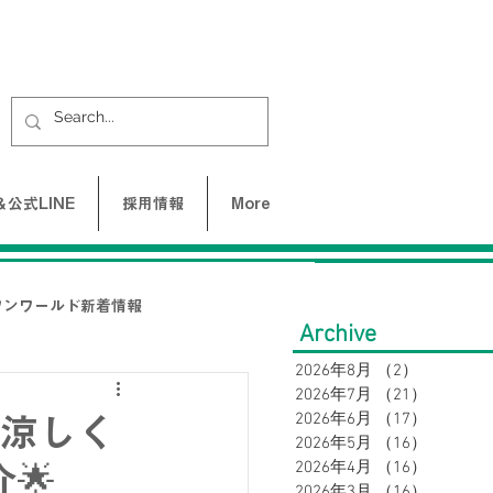
公式LINE
採用情報
More
ワンワールド新着情報
Archive
2026年8月
（2）
2件の記事
2026年7月
（21）
21件の
UNE-バクネ-
2026年6月
（17）
17件の
！涼しく
2026年5月
（16）
16件の
2026年4月
（16）
16件の
🌟
LAX
2026年3月
（16）
16件の