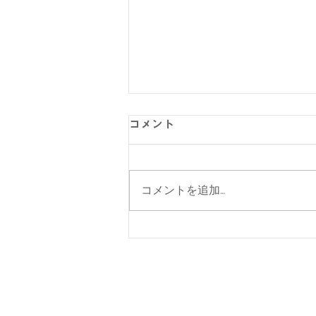
コメント
コメントを追加…
【涼感コーデ特集】お盆の帰
省・旅行にぴったり！暑さ対
策をしながらオシャレに。｜
メンズ