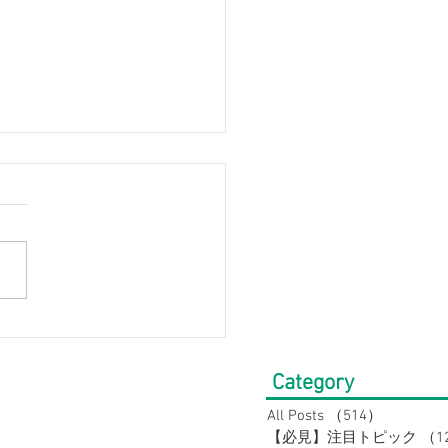
暑でも快適】帰省・旅行
おすすめ！涼しいコーデ
Category
｜ウィメンズ
All Posts
（514）
514件の
【必見】注目トピック
（1