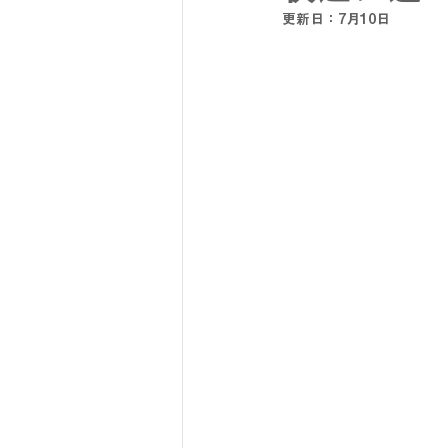
更新日：
7月10日
SY32 by SWEET YEARS
G-
メンズスーツ
メンズフォーマ
リクルートスーツ
セレモニー