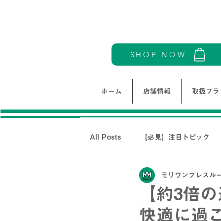
SHOP NOW
ホーム
店舗情報
取扱ブラ
All Posts
【必見】注目トピック
モリワンプレスル
モリワンワールドレディース新着情
【約3倍
快適に過
THE NORTH FACE-ノースフェイ