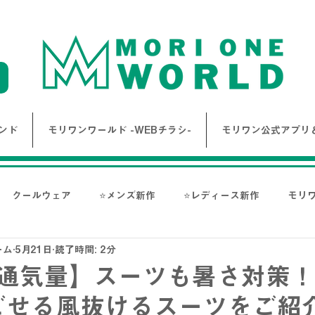
ンド
モリワンワールド -WEBチラシ-
モリワン公式アプリ＆
クールウェア
⭐メンズ新作
⭐レディース新作
モリ
ーム
5月21日
読了時間: 2分
報
Bigワールド新着情報
Bigレディースアイテム
BAK
の通気量】スーツも暑さ対策
ごせる風抜けるスーツをご紹介
ス-
NANGA
go slow caravan
1PIU1UGUALE3 RE