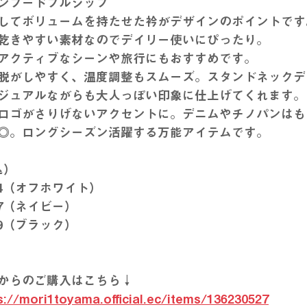
ンフードフルジップ
してボリュームを持たせた衿がデザインのポイントです
乾きやすい素材なのでデイリー使いにぴったり。
アクティブなシーンや旅行にもおすすめです。
脱がしやすく、温度調整もスムーズ。スタンドネックデ
ジュアルながらも大人っぽい印象に仕上げてくれます。
ロゴがさりげないアクセントに。デニムやチノパンはも
◎。ロングシーズン活躍する万能アイテムです。
込）
_04（オフホワイト）
_87（ネイビー）
_09（ブラック）
からのご購入はこちら↓
s://mori1toyama.official.ec/items/136230527