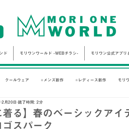
ンド
モリワンワールド -WEBチラシ-
モリワン公式アプリ＆
クールウェア
⭐メンズ新作
⭐レディース新作
モリ
店
2月20日
読了時間: 2分
報
Bigワールド新着情報
Bigレディースアイテム
BAK
に着る】春のベーシックアイ
ロゴスパーク
ス-
NANGA
go slow caravan
1PIU1UGUALE3 RE