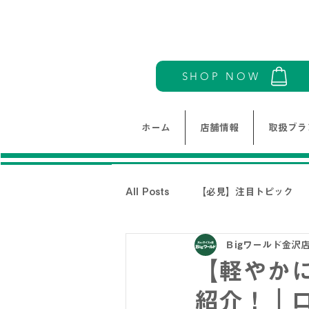
SHOP NOW
ホーム
店舗情報
取扱ブラ
All Posts
【必見】注目トピック
Ｂigワールド金沢
モリワンワールドレディース新着情
【軽やか
紹介！｜
THE NORTH FACE-ノースフェイ