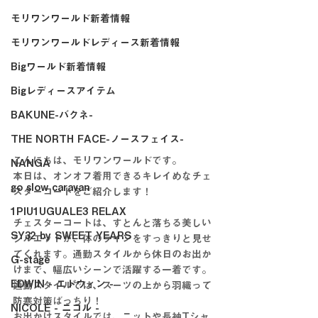
モリワンワールド新着情報
モリワンワールドレディース新着情報
Bigワールド新着情報
Bigレディースアイテム
BAKUNE-バクネ-
THE NORTH FACE-ノースフェイス-
こんにちは、モリワンワールドです。
NANGA
本日は、オンオフ着用できるキレイめなチェ
go slow caravan
スターコートをご紹介します！
1PIU1UGUALE3 RELAX
チェスターコートは、すとんと落ちる美しい
SY32 by SWEET YEARS
シルエットが、体のラインをすっきりと見せ
てくれます。通勤スタイルから休日のお出か
G-stage
けまで、幅広いシーンで活躍する一着です。
EDWIN - エドウィン -
通勤スタイルでは、スーツの上から羽織って
防寒対策ばっちり！
NICOLE - ニコル -
お出かけスタイルでは、ニットや長袖Tシャ