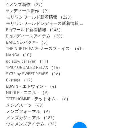
⭐メンズ新作
（29）
29件の記事
⭐レディース新作
（9）
9件の記事
モリワンワールド新着情報
（220）
220件の記事
モリワンワールドレディース新着情報
（80）
Bigワールド新着情報
（148）
148件の記事
Bigレディースアイテム
（38）
38件の記事
BAKUNE-バクネ-
（5）
5件の記事
THE NORTH FACE-ノースフェイス-
（41）
41件の記事
NANGA
（10）
10件の記事
go slow caravan
（11）
11件の記事
1PIU1UGUALE3 RELAX
（16）
16件の記事
SY32 by SWEET YEARS
（16）
16件の記事
G-stage
（17）
17件の記事
EDWIN - エドウィン -
（4）
4件の記事
NICOLE - ニコル -
（9）
9件の記事
TETE HOMME - テットオム -
（6）
6件の記事
メンズスーツ
（40）
40件の記事
メンズフォーマル
（9）
9件の記事
メンズカジュアル
（187）
187件の記事
ウィメンズアイテム
（74）
74件の記事