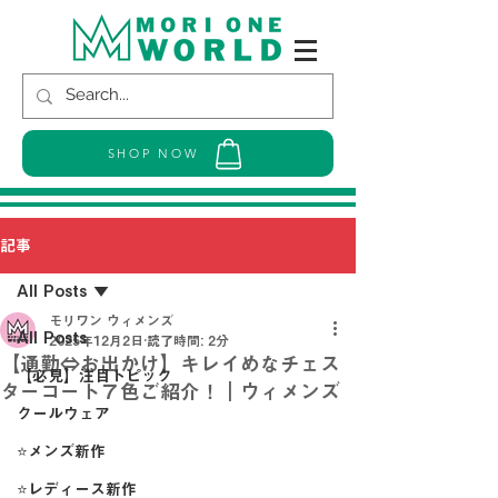
SHOP NOW
記事
All Posts
モリワン ウィメンズ
All Posts
2025年12月2日
読了時間: 2分
【通勤⇔お出かけ】キレイめなチェス
【必見】注目トピック
ターコート７色ご紹介！｜ウィメンズ
クールウェア
⭐メンズ新作
⭐レディース新作