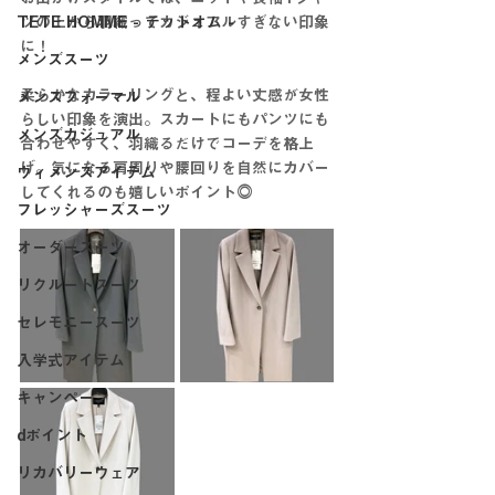
TETE HOMME - テットオム -
ツの上から羽織ってカジュアルすぎない印象
に！
メンズスーツ
柔らかなカラーリングと、程よい丈感が女性
メンズフォーマル
らしい印象を演出。スカートにもパンツにも
メンズカジュアル
合わせやすく、羽織るだけでコーデを格上
げ。気になる肩周りや腰回りを自然にカバー
ウィメンズアイテム
してくれるのも嬉しいポイント◎
フレッシャーズスーツ
オーダースーツ
リクルートスーツ
セレモニースーツ
入学式アイテム
キャンペーン
dポイント
リカバリーウェア