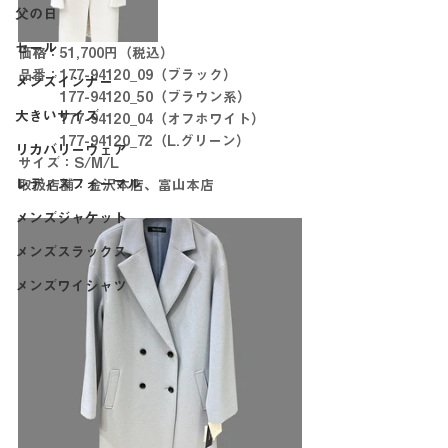
父の日
セール
価格：51,700円（税込）
品番：177-94120_09（ブラック）
メンズインナー
　　　177-94120_50（ブラウン系）
大きいサイズ
　　　177-94120_04（オフホワイト）
　　　177-94120_72（L.グリーン）
リカバリーウェア
サイズ：S/M/L
レディスフォーマル
取扱店舗：金沢本店、富山本店
メンズジャケット
メンズスラックス
メンズワイシャツ