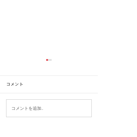
コメント
コメントを追加…
【涼しい×オシャレ】快
【ゆったり、キ
適に軽やかに着こなしな
型カバーで叶え
がら、きちんと見え半袖
の夏スタイル5