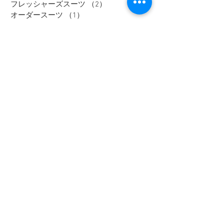
フレッシャーズスーツ
（2）
2件の記事
オーダースーツ
（1）
1件の記事
リクルートスーツ
（3）
3件の記事
セレモニースーツ
（10）
10件の記事
入学式アイテム
（3）
3件の記事
キャンペーン
（1）
1件の記事
dポイント
（1）
1件の記事
リカバリーウェア
（2）
2件の記事
父の日
（2）
2件の記事
セール
（7）
7件の記事
メンズインナー
（1）
1件の記事
大きいサイズ
（12）
12件の記事
リカバリーウェア
（1）
1件の記事
レディスフォーマル
（2）
2件の記事
メンズジャケット
（1）
1件の記事
メンズスラックス
（1）
1件の記事
メンズワイシャツ
（1）
1件の記事