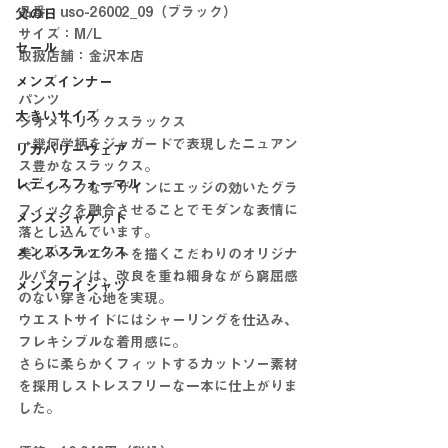
品番：uso-26002_09（ブラック）
父の日
サイズ：M/L
セール
取扱店舗：金沢本店
メンズインナー
パンツ
大きいサイズ
ジオメトリックスラックス
→幾何学柄をジャガードで表現したニュアン
リカバリーウェア
ス豊かなスラックス。
レディスフォーマル
ベーシックなデザインにエッジの効いたグラ
フィックを融合させることでモダンな表情に
メンズジャケット
落とし込んでいます。
メンズスラックス
美しいシルエットを描くこだわりのオリジナ
ルパターンは、改良を重ね細身ながら窮屈感
メンズワイシャツ
のない穿き心地を実現。
ウエストサイドにはシャーリングを仕込み、
フレキシブルな着用感に。
さらに柔らかくフィットするカットソー素材
を採用しストレスフリーな一本に仕上がりま
した。