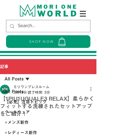
SHOP NOW
記事
All Posts
モリワンプレスルーム
All Posts
2月19日
読了時間: 3分
【1PIU1UGUALE3 RELAX】柔らかく
【必見】注目トピック
フィットする洗練されたセットアップ
クールウェア
をご紹介！
⭐メンズ新作
⭐レディース新作