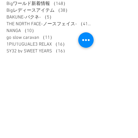
Bigワールド新着情報
（148）
148件の記事
Bigレディースアイテム
（38）
38件の記事
BAKUNE-バクネ-
（5）
5件の記事
THE NORTH FACE-ノースフェイス-
（41）
41件の記事
NANGA
（10）
10件の記事
go slow caravan
（11）
11件の記事
1PIU1UGUALE3 RELAX
（16）
16件の記事
SY32 by SWEET YEARS
（16）
16件の記事
G-stage
（17）
17件の記事
EDWIN - エドウィン -
（4）
4件の記事
NICOLE - ニコル -
（9）
9件の記事
TETE HOMME - テットオム -
（6）
6件の記事
メンズスーツ
（40）
40件の記事
メンズフォーマル
（9）
9件の記事
メンズカジュアル
（187）
187件の記事
ウィメンズアイテム
（74）
74件の記事
フレッシャーズスーツ
（2）
2件の記事
オーダースーツ
（1）
1件の記事
リクルートスーツ
（3）
3件の記事
セレモニースーツ
（10）
10件の記事