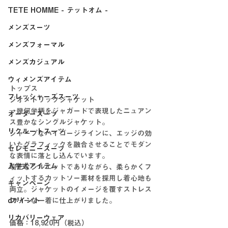
TETE HOMME - テットオム -
メンズスーツ
メンズフォーマル
メンズカジュアル
ウィメンズアイテム
トップス
フレッシャーズスーツ
ジオメトリックジャケット
→幾何学柄をジャガードで表現したニュアン
オーダースーツ
ス豊かなシングルジャケット。
リクルートスーツ
シャープなハイゴージラインに、エッジの効
いたグラフィックを融合させることでモダン
セレモニースーツ
な表情に落とし込んでいます。
入学式アイテム
端正なシルエットでありながら、柔らかくフ
ィットするカットソー素材を採用し着心地も
キャンペーン
両立。ジャケットのイメージを覆すストレス
dポイント
フリーな一着に仕上がりました。
リカバリーウェア
価格：18,920円（税込）