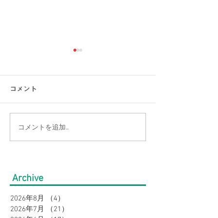
コメント
コメントを追加…
【猛暑でもひんやり】ま
【涼感コーデ特
だまだ続く暑さを乗り越
の帰省・旅行に
える！接触冷感アイテム
り！暑さ対策を
Archive
特集｜メンズ
オシャレに。｜
2026年8月
（4）
4件の記事
2026年7月
（21）
21件の記事