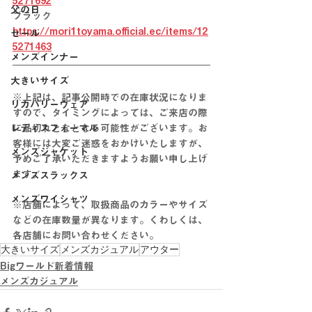
5271692
父の日
ブラック　
https://mori1toyama.official.ec/items/12
セール
5271463
メンズインナー
大きいサイズ
※上記は、記事公開時での在庫状況になりま
リカバリーウェア
すので、タイミングによっては、ご来店の際
レディスフォーマル
に品切れとなとなる可能性がございます。お
客様には大変ご迷惑をおかけいたしますが、
メンズジャケット
予めご了承いただきますようお願い申し上げ
ます。
メンズスラックス
メンズワイシャツ
※店舗によって、取扱商品のカラーやサイズ
などの在庫数量が異なります。くわしくは、
各店舗にお問い合わせください。
大きいサイズ
メンズカジュアル
アウター
Bigワールド新着情報
メンズカジュアル