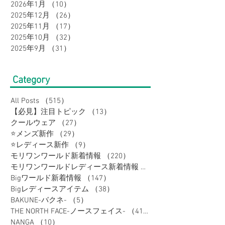
2026年1月
（10）
10件の記事
2025年12月
（26）
26件の記事
2025年11月
（17）
17件の記事
2025年10月
（32）
32件の記事
2025年9月
（31）
31件の記事
Category
All Posts
（515）
515件の記事
【必見】注目トピック
（13）
13件の記事
クールウェア
（27）
27件の記事
⭐メンズ新作
（29）
29件の記事
⭐レディース新作
（9）
9件の記事
モリワンワールド新着情報
（220）
220件の記事
モリワンワールドレディース新着情報
（80）
Bigワールド新着情報
（147）
147件の記事
Bigレディースアイテム
（38）
38件の記事
BAKUNE-バクネ-
（5）
5件の記事
THE NORTH FACE-ノースフェイス-
（41）
41件の記事
NANGA
（10）
10件の記事