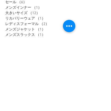
セール
（6）
6件の記事
メンズインナー
（1）
1件の記事
大きいサイズ
（12）
12件の記事
リカバリーウェア
（1）
1件の記事
レディスフォーマル
（2）
2件の記事
メンズジャケット
（1）
1件の記事
メンズスラックス
（1）
1件の記事
メンズワイシャツ
（1）
1件の記事
Tag
大きいサイズ
メンズカジュアル
ウィメンズ
メンズ
野々市市
Tシャツ
富山市
オフィスカジュアル
セットアップ
アウター
加賀市
金沢市
thenorthface
高岡市
レディース
ジャケット
パーカー
パンツ
スーツ
セール
ブラウス
半袖
シャツ
長袖
メンズスーツ
ニット
スウェット
コート
靴
ダウンジャケット
フォーマル
メンズジャケット
礼服
ポロシャツ
鞄