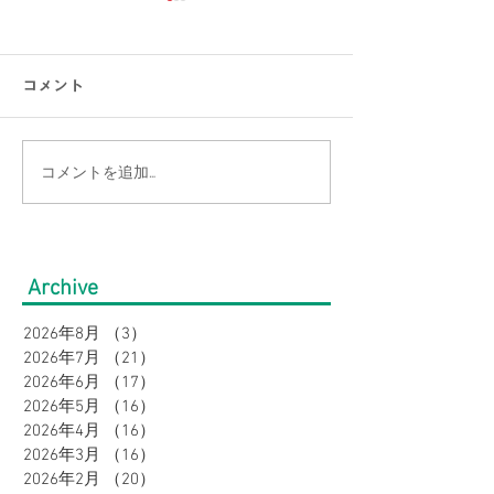
コメント
コメントを追加…
【涼感コーデ特集】お盆
【大きいサイズ
の帰省・旅行にぴった
見】快適にオシ
り！暑さ対策をしながら
盆の帰省・旅行
Archive
オシャレに。｜メンズ
すめコーデ特集
2026年8月
（3）
3件の記事
2026年7月
（21）
21件の記事
2026年6月
（17）
17件の記事
2026年5月
（16）
16件の記事
2026年4月
（16）
16件の記事
2026年3月
（16）
16件の記事
2026年2月
（20）
20件の記事