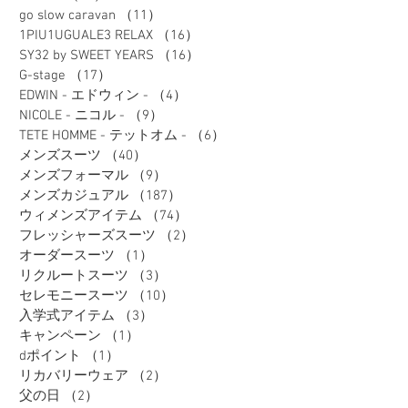
go slow caravan
（11）
11件の記事
1PIU1UGUALE3 RELAX
（16）
16件の記事
SY32 by SWEET YEARS
（16）
16件の記事
G-stage
（17）
17件の記事
EDWIN - エドウィン -
（4）
4件の記事
NICOLE - ニコル -
（9）
9件の記事
TETE HOMME - テットオム -
（6）
6件の記事
メンズスーツ
（40）
40件の記事
メンズフォーマル
（9）
9件の記事
メンズカジュアル
（187）
187件の記事
ウィメンズアイテム
（74）
74件の記事
フレッシャーズスーツ
（2）
2件の記事
オーダースーツ
（1）
1件の記事
リクルートスーツ
（3）
3件の記事
セレモニースーツ
（10）
10件の記事
入学式アイテム
（3）
3件の記事
キャンペーン
（1）
1件の記事
dポイント
（1）
1件の記事
リカバリーウェア
（2）
2件の記事
父の日
（2）
2件の記事