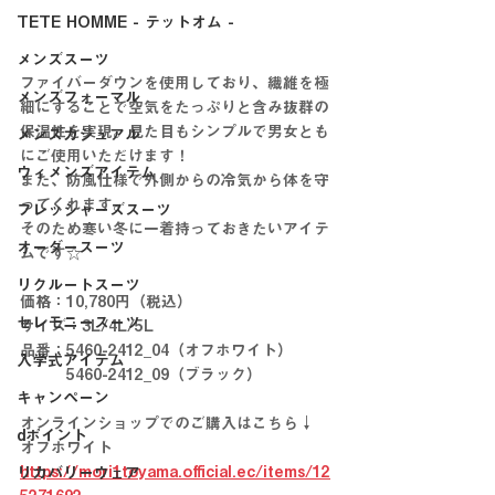
TETE HOMME - テットオム -
メンズスーツ
ファイバーダウンを使用しており、繊維を極
メンズフォーマル
細にすることで空気をたっぷりと含み抜群の
保温性を実現。見た目もシンプルで男女とも
メンズカジュアル
にご使用いただけます！
ウィメンズアイテム
また、防風仕様で外側からの冷気から体を守
ってくれます。
フレッシャーズスーツ
そのため寒い冬に一着持っておきたいアイテ
オーダースーツ
ムです☆
リクルートスーツ
価格：10,780円（税込）
セレモニースーツ
サイズ：3L/4L/5L
品番：5460-2412_04（オフホワイト）
入学式アイテム
　　　5460-2412_09（ブラック）
キャンペーン
オンラインショップでのご購入はこちら↓
dポイント
オフホワイト　
https://mori1toyama.official.ec/items/12
リカバリーウェア