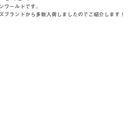
ンワールドです。
ズブランドから多数入荷しましたのでご紹介します！
stage
EDWIN - エドウィン -
NICOLE - ニコル -
T
ル
メンズカジュアル
ウィメンズアイテム
フレッシャ
スーツ
入学式アイテム
キャンペーン
dポイント