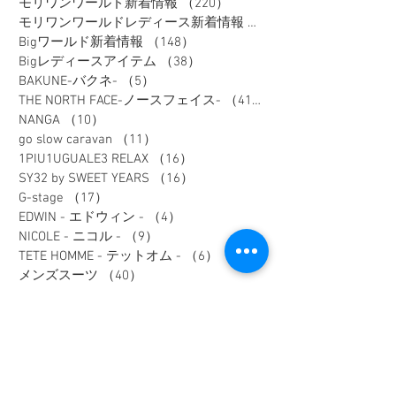
モリワンワールド新着情報
（220）
220件の記事
モリワンワールドレディース新着情報
（80）
Bigワールド新着情報
（148）
148件の記事
Bigレディースアイテム
（38）
38件の記事
BAKUNE-バクネ-
（5）
5件の記事
THE NORTH FACE-ノースフェイス-
（41）
41件の記事
NANGA
（10）
10件の記事
go slow caravan
（11）
11件の記事
1PIU1UGUALE3 RELAX
（16）
16件の記事
SY32 by SWEET YEARS
（16）
16件の記事
G-stage
（17）
17件の記事
EDWIN - エドウィン -
（4）
4件の記事
NICOLE - ニコル -
（9）
9件の記事
TETE HOMME - テットオム -
（6）
6件の記事
メンズスーツ
（40）
40件の記事
メンズフォーマル
（9）
9件の記事
メンズカジュアル
（187）
187件の記事
ウィメンズアイテム
（74）
74件の記事
フレッシャーズスーツ
（2）
2件の記事
オーダースーツ
（1）
1件の記事
リクルートスーツ
（3）
3件の記事