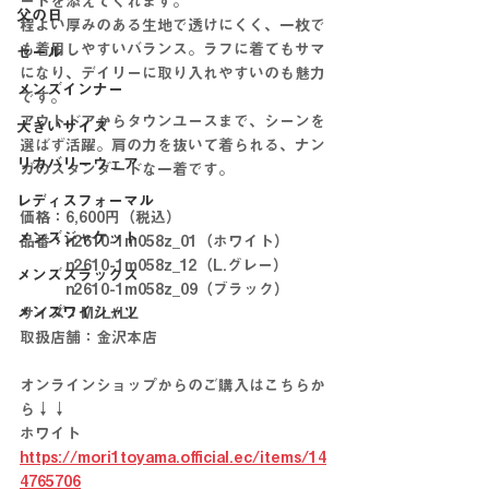
ードを添えてくれます。
父の日
程よい厚みのある生地で透けにくく、一枚で
も着用しやすいバランス。ラフに着てもサマ
セール
になり、デイリーに取り入れやすいのも魅力
メンズインナー
です。
アウトドアからタウンユースまで、シーンを
大きいサイズ
選ばず活躍。肩の力を抜いて着られる、ナン
リカバリーウェア
ガのスタンダードな一着です。
レディスフォーマル
価格：6,600円（税込）
メンズジャケット
品番：n2610-1m058z_01（ホワイト）
　　　n2610-1m058z_12（L.グレー）
メンズスラックス
　　　n2610-1m058z_09（ブラック）
メンズワイシャツ
サイズ：M/L/LL
取扱店舗：金沢本店
オンラインショップからのご購入はこちらか
ら↓↓
ホワイト　
https://mori1toyama.official.ec/items/14
4765706