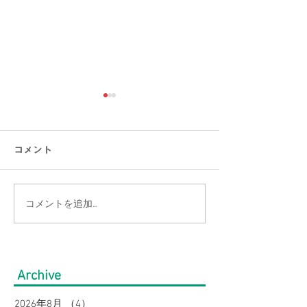
コメント
コメントを追加…
【涼感コーデ特集】お盆
【大きいサイズ
の帰省・旅行にぴった
見】快適にオシ
り！暑さ対策をしながら
盆の帰省・旅行
Archive
オシャレに。｜メンズ
すめコーデ特集
2026年8月
（4）
4件の記事