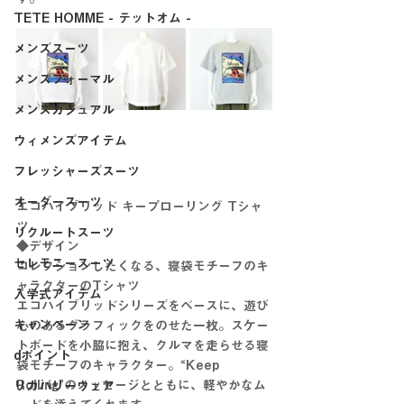
TETE HOMME - テットオム -
メンズスーツ
メンズフォーマル
メンズカジュアル
ウィメンズアイテム
フレッシャーズスーツ
オーダースーツ
エコハイブリッド キープローリング Tシャ
ツ
リクルートスーツ
◆デザイン
セレモニースーツ
コレクションしたくなる、寝袋モチーフのキ
ャラクターのTシャツ
入学式アイテム
エコハイブリッドシリーズをベースに、遊び
キャンペーン
心のあるグラフィックをのせた一枚。スケー
トボードを小脇に抱え、クルマを走らせる寝
dポイント
袋モチーフのキャラクター。“Keep 
Rolling”のメッセージとともに、軽やかなム
リカバリーウェア