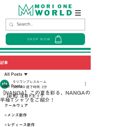
SHOP NOW
記事
All Posts
モリワンプレスルーム
All Posts
5月18日
読了時間: 2分
【NANGA】この夏を彩る、NANGAの
【必見】注目トピック
半袖Tシャツをご紹介！
クールウェア
⭐メンズ新作
⭐レディース新作