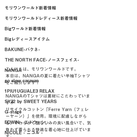
モリワンワールド新着情報
モリワンワールドレディース新着情報
Bigワールド新着情報
Bigレディースアイテム
BAKUNE-バクネ-
THE NORTH FACE-ノースフェイス-
こんにちは、モリワンワールドです。
NANGA
本日は、NANGAの夏に着たい半袖Tシャツ
go slow caravan
をご紹介します！
1PIU1UGUALE3 RELAX
NANGAのTシャツは素材にこだわっていま
SY32 by SWEET YEARS
す🌟
リサイクルコットン「Ferre Yarn（フェレ
G-stage
ーヤーン）」を使用。環境に配慮しながら
EDWIN - エドウィン -
も、やわらかく肌なじみの良い風合いで、気
負わず着られる快適な着心地に仕上げていま
NICOLE - ニコル -
す。