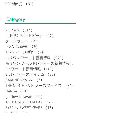
2025年9月
（31）
31件の記事
Category
All Posts
（516）
516件の記事
【必見】注目トピック
（12）
12件の記事
クールウェア
（27）
27件の記事
⭐メンズ新作
（29）
29件の記事
⭐レディース新作
（9）
9件の記事
モリワンワールド新着情報
（220）
220件の記事
モリワンワールドレディース新着情報
（80）
Bigワールド新着情報
（148）
148件の記事
Bigレディースアイテム
（38）
38件の記事
BAKUNE-バクネ-
（5）
5件の記事
THE NORTH FACE-ノースフェイス-
（41）
41件の記事
NANGA
（10）
10件の記事
go slow caravan
（11）
11件の記事
1PIU1UGUALE3 RELAX
（16）
16件の記事
SY32 by SWEET YEARS
（16）
16件の記事