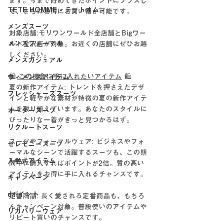
ます。今まで貯めてきたポイントにプラスし
TETE HOMME - テットオム -
て、さらにお得にお買い物が可能です。
メンズスーツ
対象店舗:モリワンワールド全店舗とBigワー
メンズフォーマル
ルド金沢店が対象。お近くの店舗にぜひお越
しください。
メンズカジュアル
🛍️ 
この機会に手に入れたいアイテム
 🛍️
ウィメンズアイテム
夏の新作アイテム: トレンドを押さえたデザ
フレッシャーズスーツ
インと軽やかな素材が特徴の夏の新作アイテ
ムを取り揃えています。あなたのスタイルに
オーダースーツ
ぴったりな一着がきっと見つかるはず。
リクルートスーツ
スーツやフォーマルウェア: ビジネスやフォ
セレモニースーツ
ーマルなシーンで活躍するスーツも、この期
入学式アイテム
間中に購入すればポイントが2倍。質の高い
アイテムをお得に手に入れるチャンスです。
キャンペーン
dポイント
定番商品: 長く愛される定番商品も、もちろ
んキャンペーン対象。普段使いのアイテムや
リカバリーウェア
リピート買いのチャンスです。