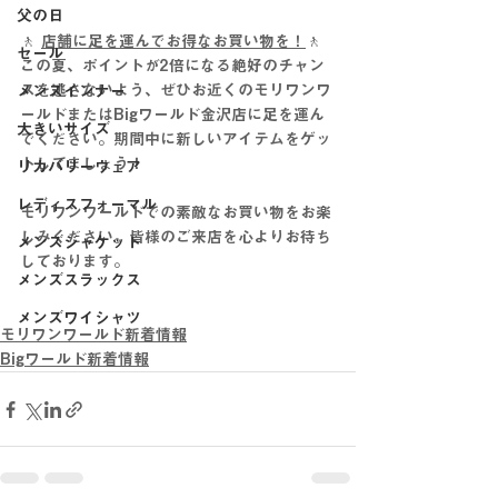
父の日
🚶 
店舗に足を運んでお得なお買い物を！
🚶
セール
この夏、ポイントが2倍になる絶好のチャン
スを逃さないよう、ぜひお近くのモリワンワ
メンズインナー
ールドまたはBigワールド金沢店に足を運ん
大きいサイズ
でください。期間中に新しいアイテムをゲッ
トしてましょう！
リカバリーウェア
レディスフォーマル
モリワンワールドでの素敵なお買い物をお楽
しみください。皆様のご来店を心よりお待ち
メンズジャケット
しております。
メンズスラックス
メンズワイシャツ
モリワンワールド新着情報
Bigワールド新着情報