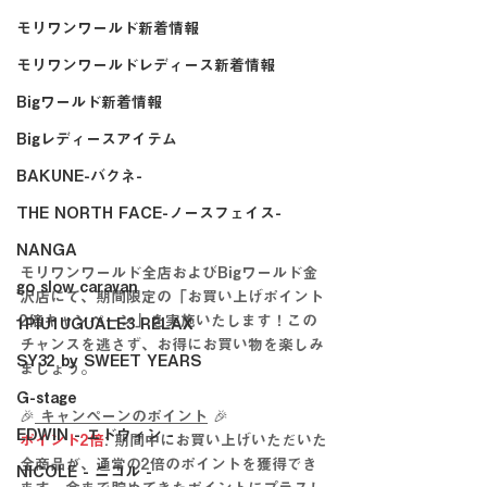
モリワンワールド新着情報
モリワンワールドレディース新着情報
Bigワールド新着情報
Bigレディースアイテム
BAKUNE-バクネ-
THE NORTH FACE-ノースフェイス-
NANGA
モリワンワールド全店およびBigワールド金
go slow caravan
沢店にて、期間限定の「お買い上げポイント
2倍キャンペーン」を実施いたします！この
1PIU1UGUALE3 RELAX
チャンスを逃さず、お得にお買い物を楽しみ
SY32 by SWEET YEARS
ましょう。
G-stage
🎉
 キャンペーンのポイント
 🎉
EDWIN - エドウィン -
ポイント2倍
: 期間中にお買い上げいただいた
全商品が、通常の2倍のポイントを獲得でき
NICOLE - ニコル -