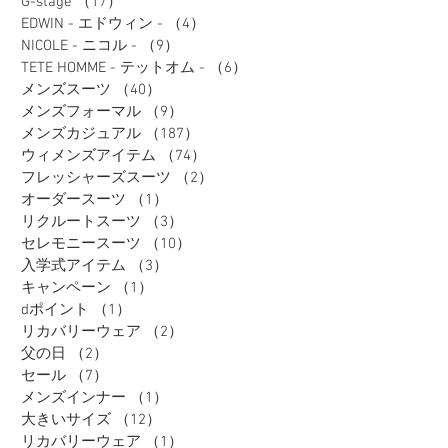
G-stage
（17）
17件の記事
EDWIN - エドウィン -
（4）
4件の記事
NICOLE - ニコル -
（9）
9件の記事
TETE HOMME - テットオム -
（6）
6件の記事
メンズスーツ
（40）
40件の記事
メンズフォーマル
（9）
9件の記事
メンズカジュアル
（187）
187件の記事
ウィメンズアイテム
（74）
74件の記事
フレッシャーズスーツ
（2）
2件の記事
オーダースーツ
（1）
1件の記事
リクルートスーツ
（3）
3件の記事
セレモニースーツ
（10）
10件の記事
入学式アイテム
（3）
3件の記事
キャンペーン
（1）
1件の記事
dポイント
（1）
1件の記事
リカバリーウェア
（2）
2件の記事
父の日
（2）
2件の記事
セール
（7）
7件の記事
メンズインナー
（1）
1件の記事
大きいサイズ
（12）
12件の記事
リカバリーウェア
（1）
1件の記事