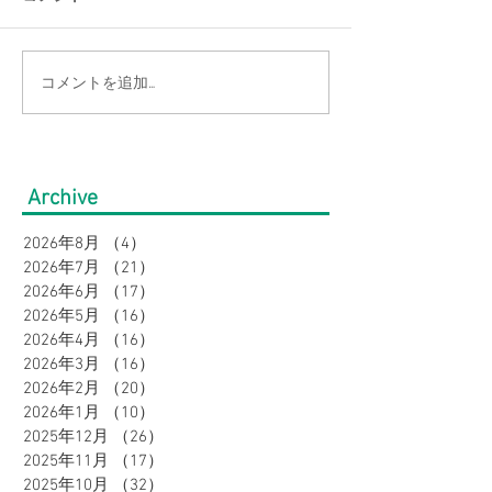
コメントを追加…
【猛暑でもひんやり】ま
【涼感コーデ特
だまだ続く暑さを乗り越
の帰省・旅行に
える！接触冷感アイテム
り！暑さ対策を
Archive
特集｜メンズ
オシャレに。｜
2026年8月
（4）
4件の記事
2026年7月
（21）
21件の記事
2026年6月
（17）
17件の記事
2026年5月
（16）
16件の記事
2026年4月
（16）
16件の記事
2026年3月
（16）
16件の記事
2026年2月
（20）
20件の記事
2026年1月
（10）
10件の記事
2025年12月
（26）
26件の記事
2025年11月
（17）
17件の記事
2025年10月
（32）
32件の記事