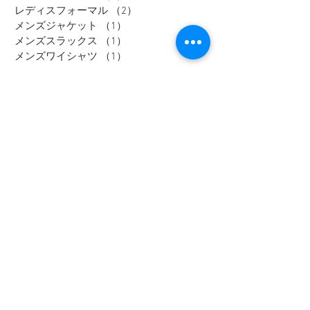
レディスフォーマル
（2）
2件の記事
メンズジャケット
（1）
1件の記事
メンズスラックス
（1）
1件の記事
メンズワイシャツ
（1）
1件の記事
Tag
大きいサイズ
メンズカジュアル
ウィメンズ
メンズ
野々市市
Tシャツ
富山市
オフィスカジュアル
セットアップ
アウター
加賀市
金沢市
thenorthface
高岡市
レディース
ジャケット
パーカー
パンツ
スーツ
セール
ブラウス
半袖
シャツ
長袖
メンズスーツ
ニット
スウェット
コート
靴
ダウンジャケット
フォーマル
メンズジャケット
礼服
ポロシャツ
Bigワールド
鞄
ワイシャツ
バーゲン
アウトドア
ウィメンズスーツ
セレモニースーツ
接触冷感
ユニセックス
メンズフォーマル
ギフト
サマーバーゲン