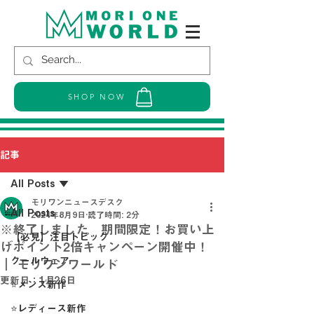
SHOP NOW
記事
All Posts
モリワンニュースデスク
All Posts
2024年8月9日
読了時間: 2分
※終了しました 期間限定！お買い上
【必見】注目トピック
げポイント2倍キャンペーン開催中！
クールウェア
｜ モリワンワールド
更新日：
1月26日
⭐メンズ新作
⭐レディース新作