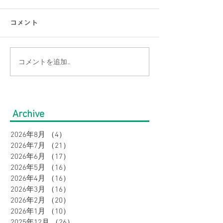
コメント
コメントを追加…
【涼感コーデ特集】お盆
【接触冷感素材
の帰省・旅行にぴった
通勤をもっと涼
り！暑さ対策をしながら
のオフィスカジ
Archive
オシャレに。｜メンズ
集｜URBAN SQ
2026年8月
（4）
4件の記事
2026年7月
（21）
21件の記事
2026年6月
（17）
17件の記事
2026年5月
（16）
16件の記事
2026年4月
（16）
16件の記事
2026年3月
（16）
16件の記事
2026年2月
（20）
20件の記事
2026年1月
（10）
10件の記事
2025年12月
（26）
26件の記事