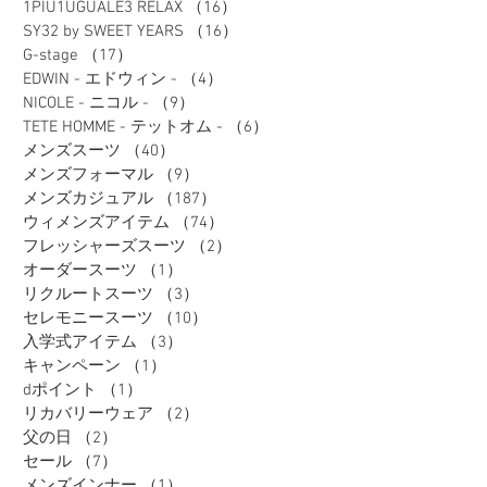
1PIU1UGUALE3 RELAX
（16）
16件の記事
SY32 by SWEET YEARS
（16）
16件の記事
G-stage
（17）
17件の記事
EDWIN - エドウィン -
（4）
4件の記事
NICOLE - ニコル -
（9）
9件の記事
TETE HOMME - テットオム -
（6）
6件の記事
メンズスーツ
（40）
40件の記事
メンズフォーマル
（9）
9件の記事
メンズカジュアル
（187）
187件の記事
ウィメンズアイテム
（74）
74件の記事
フレッシャーズスーツ
（2）
2件の記事
オーダースーツ
（1）
1件の記事
リクルートスーツ
（3）
3件の記事
セレモニースーツ
（10）
10件の記事
入学式アイテム
（3）
3件の記事
キャンペーン
（1）
1件の記事
dポイント
（1）
1件の記事
リカバリーウェア
（2）
2件の記事
父の日
（2）
2件の記事
セール
（7）
7件の記事
メンズインナー
（1）
1件の記事