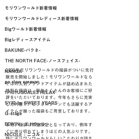
モリワンワールド新着情報
モリワンワールドレディース新着情報
Bigワールド新着情報
Bigレディースアイテム
BAKUNE-バクネ-
THE NORTH FACE-ノースフェイス-
2025年モリワンワールドの福袋がついに先行
NANGA
販売を開始しました！モリワンワールドなら
go slow caravan
ではの人気ブランドアイテムが詰め込まれた
特別な福袋は、毎年たくさんのお客様にご好
1PIU1UGUALE3 RELAX
評をいただいております。今年もさらに充実
SY32 by SWEET YEARS
した内容で、ビジネスシーンでも活躍するア
イテムが揃った福袋もご用意しております。
G-stage
EDWIN - エドウィン -
また、福袋は数量限定となっており、例年す
ぐに売り切れてしまうほどの人気ぶりです。
NICOLE - ニコル -
特にモリワンワールドらしいこだわりが詰ま