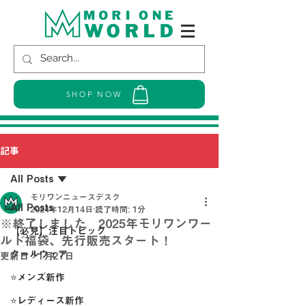
SHOP NOW
記事
All Posts
モリワンニュースデスク
All Posts
2024年12月14日
読了時間: 1分
※終了しました 2025年モリワンワー
【必見】注目トピック
ルド福袋、先行販売スタート！
クールウェア
更新日：
1月27日
⭐メンズ新作
⭐レディース新作