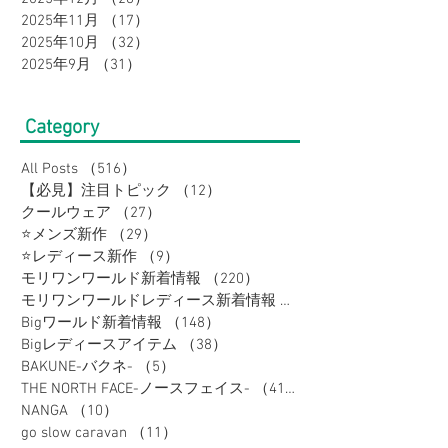
2025年11月
（17）
17件の記事
2025年10月
（32）
32件の記事
2025年9月
（31）
31件の記事
Category
All Posts
（516）
516件の記事
【必見】注目トピック
（12）
12件の記事
クールウェア
（27）
27件の記事
⭐メンズ新作
（29）
29件の記事
⭐レディース新作
（9）
9件の記事
モリワンワールド新着情報
（220）
220件の記事
モリワンワールドレディース新着情報
（80）
Bigワールド新着情報
（148）
148件の記事
Bigレディースアイテム
（38）
38件の記事
BAKUNE-バクネ-
（5）
5件の記事
THE NORTH FACE-ノースフェイス-
（41）
41件の記事
NANGA
（10）
10件の記事
go slow caravan
（11）
11件の記事