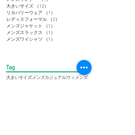
大きいサイズ
（12）
12件の記事
リカバリーウェア
（1）
1件の記事
レディスフォーマル
（2）
2件の記事
メンズジャケット
（1）
1件の記事
メンズスラックス
（1）
1件の記事
メンズワイシャツ
（1）
1件の記事
Tag
大きいサイズ
メンズカジュアル
ウィメンズ
メンズ
野々市市
Tシャツ
富山市
オフィスカジュアル
セットアップ
アウター
加賀市
金沢市
thenorthface
高岡市
レディース
ジャケット
パーカー
パンツ
スーツ
セール
ブラウス
半袖
シャツ
長袖
メンズスーツ
ニット
スウェット
コート
靴
ダウンジャケット
フォーマル
メンズジャケット
礼服
ポロシャツ
Bigワールド
鞄
ワイシャツ
バーゲン