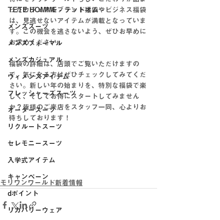
TETE HOMME - テットオム -
ったカジュアルブランド福袋やビジネス福袋
は、見逃せないアイテムが満載となっていま
メンズスーツ
す。この機会を逃さないよう、ぜひお早めに
お求めください。
メンズフォーマル
メンズカジュアル
福袋の詳細は、店頭でご覧いただけますの
で、気になる方はぜひチェックしてみてくだ
ウィメンズアイテム
さい。新しい年の始まりを、特別な福袋で楽
フレッシャーズスーツ
しく、そしてお得にスタートしてみません
か？皆様のご来店をスタッフ一同、心よりお
オーダースーツ
待ちしております！
リクルートスーツ
セレモニースーツ
入学式アイテム
キャンペーン
モリワンワールド新着情報
dポイント
リカバリーウェア