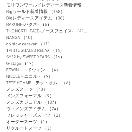
モリワンワールドレディース新着情報
（80）
Bigワールド新着情報
（148）
148件の記事
Bigレディースアイテム
（38）
38件の記事
BAKUNE-バクネ-
（5）
5件の記事
THE NORTH FACE-ノースフェイス-
（41）
41件の記事
NANGA
（10）
10件の記事
go slow caravan
（11）
11件の記事
1PIU1UGUALE3 RELAX
（16）
16件の記事
SY32 by SWEET YEARS
（16）
16件の記事
G-stage
（17）
17件の記事
EDWIN - エドウィン -
（4）
4件の記事
NICOLE - ニコル -
（9）
9件の記事
TETE HOMME - テットオム -
（6）
6件の記事
メンズスーツ
（40）
40件の記事
メンズフォーマル
（9）
9件の記事
メンズカジュアル
（187）
187件の記事
ウィメンズアイテム
（74）
74件の記事
フレッシャーズスーツ
（2）
2件の記事
オーダースーツ
（1）
1件の記事
リクルートスーツ
（3）
3件の記事