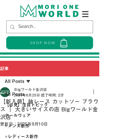
SHOP NOW
記事
All Posts
Ｂigワールド金沢店
All Posts
2024年6月25日
読了時間: 2分
【新入荷】袖レース カットソー ブラウ
【必見】注目トピック
ス ｜ 大きいサイズの店 Bigワールド金
クールウェア
沢店
更新日：
2025年9月10日
⭐メンズ新作
⭐レディース新作