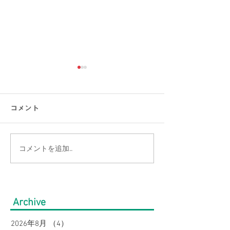
コメント
コメントを追加…
【TENTIAL BAKUNE取
【ひんやり快適】
扱開始】話題のリカバリ
ルドで涼しい夏
ーウェアが大きいサイズ
めよう！｜接触
Archive
の店Bigワールドに登場！
テム特集（3Lサ
2026年8月
（4）
4件の記事