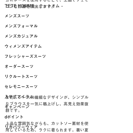
分にレースを使用することで、上品でフェミ
TETE HOMME - テットオム -
ニンな印象を演出します。
メンズスーツ
メンズフォーマル
メンズカジュアル
ウィメンズアイテム
フレッシャーズスーツ
オーダースーツ
リクルートスーツ
セレモニースーツ
入学式アイテム
また、レースの繊細なデザインが、シンプル
なブラウスを一気に格上げし、高見え効果抜
キャンペーン
群です。
dポイント
上品な雰囲気ながらも、カットソー素材を使
リカバリーウェア
用しているため、ラクに着られます。暑い夏