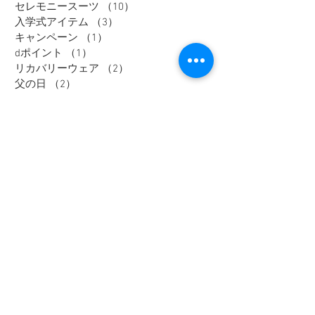
セレモニースーツ
（10）
10件の記事
入学式アイテム
（3）
3件の記事
キャンペーン
（1）
1件の記事
dポイント
（1）
1件の記事
リカバリーウェア
（2）
2件の記事
父の日
（2）
2件の記事
セール
（7）
7件の記事
メンズインナー
（1）
1件の記事
大きいサイズ
（12）
12件の記事
リカバリーウェア
（1）
1件の記事
レディスフォーマル
（2）
2件の記事
メンズジャケット
（1）
1件の記事
メンズスラックス
（1）
1件の記事
メンズワイシャツ
（1）
1件の記事
Tag
大きいサイズ
メンズカジュアル
ウィメンズ
メンズ
野々市市
Tシャツ
富山市