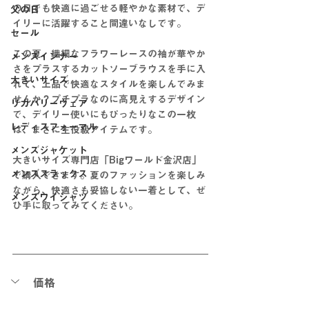
の日でも快適に過ごせる軽やかな素材で、デ
父の日
イリーに活躍すること間違いなしです。
セール
この夏、繊細なフラワーレースの袖が華やか
メンズインナー
さをプラスするカットソーブラウスを手に入
大きいサイズ
れて、上品で快適なスタイルを楽しんでみま
せんか？プチプラなのに高見えするデザイン
リカバリーウェア
で、デイリー使いにもぴったりなこの一枚
レディスフォーマル
は、まさに主役級アイテムです。
メンズジャケット
大きいサイズ専門店「Bigワールド金沢店」
メンズスラックス
で購入できます。夏のファッションを楽しみ
ながら、快適さも妥協しない一着として、ぜ
メンズワイシャツ
ひ手に取ってみてください。
価格