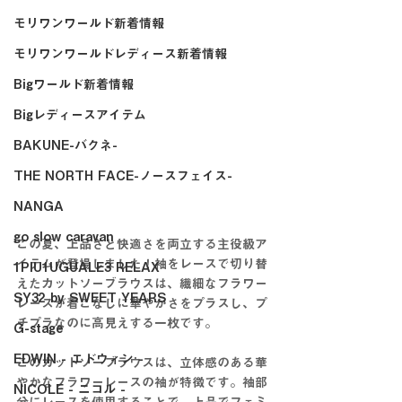
モリワンワールド新着情報
モリワンワールドレディース新着情報
Bigワールド新着情報
Bigレディースアイテム
BAKUNE-バクネ-
THE NORTH FACE-ノースフェイス-
NANGA
go slow caravan
この夏、上品さと快適さを両立する主役級ア
イテムが登場しました！袖をレースで切り替
1PIU1UGUALE3 RELAX
えたカットソーブラウスは、繊細なフラワー
SY32 by SWEET YEARS
レースが着こなしに華やかさをプラスし、プ
チプラなのに高見えする一枚です。
G-stage
EDWIN - エドウィン -
このカットソーブラウスは、立体感のある華
やかなフラワーレースの袖が特徴です。袖部
NICOLE - ニコル -