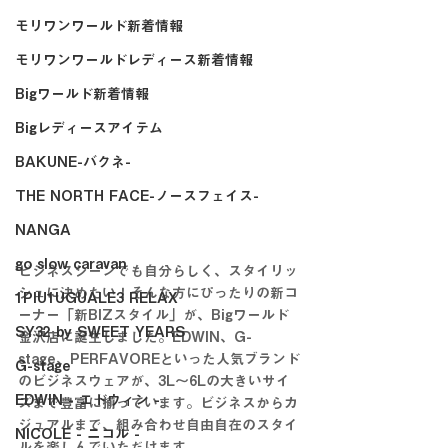
モリワンワールド新着情報
モリワンワールドレディース新着情報
Bigワールド新着情報
Bigレディースアイテム
BAKUNE-バクネ-
THE NORTH FACE-ノースフェイス-
NANGA
go slow caravan
ビジネスシーンでも自分らしく、スタイリッ
シュに決めたい！そんな方にぴったりの新コ
1PIU1UGUALE3 RELAX
ーナー「新BIZスタイル」が、Bigワールド
SY32 by SWEET YEARS
金沢店に誕生しました。EDWIN、G-
stage、PERFAVOREといった人気ブランド
G-stage
のビジネスウェアが、3L〜6Lの大きいサイ
EDWIN - エドウィン -
ズまで豊富に揃っています。ビジネスからカ
ジュアルまで、組み合わせ自由自在のスタイ
NICOLE - ニコル -
ルを楽しんでいただけます。