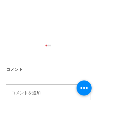
コメント
コメントを追加…
【大きいサイズの方必
【2点以上お買
見】快適にオシャレ！お
ン価格よりさら
盆の帰省・旅行にもおす
10％OFF】大
Archive
すめコーデ特集｜メンズ
の店Bigワール