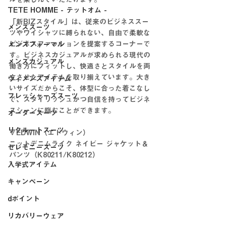
TETE HOMME - テットオム -
「新BIZスタイル」は、従来のビジネススー
メンズスーツ
ツやワイシャツに縛られない、自由で柔軟な
ビジネスファッションを提案するコーナーで
メンズフォーマル
す。ビジネスカジュアルが求められる現代の
メンズカジュアル
働き方にフィットし、快適さとスタイルを両
立させたアイテムを取り揃えています。大き
ウィメンズアイテム
いサイズだからこそ、体型に合った着こなし
フレッシャーズスーツ
で、スタイリッシュかつ自信を持ってビジネ
スシーンに臨むことができます。
オーダースーツ
リクルートスーツ
🔻EDWIN（エドウィン）
ニットデニムライク ネイビー ジャケット＆
セレモニースーツ
パンツ（K80211/K80212）
入学式アイテム
キャンペーン
dポイント
リカバリーウェア