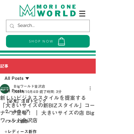
SHOP NOW
記事
All Posts
Ｂigワールド金沢店
All Posts
2024年10月4日
読了時間: 3分
新しいビジネススタイルを提案する
【必見】注目トピック
「大きいサイズの新BIZスタイル」コー
クールウェア
ナーが登場！ ｜ 大きいサイズの店 Big
ワールド金沢店
⭐メンズ新作
⭐レディース新作